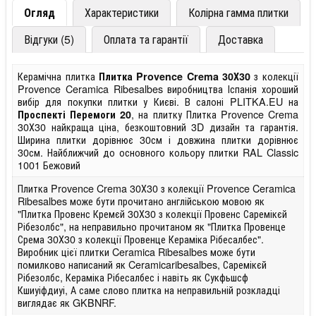
Огляд
Характеристики
Колірна гамма плитки
Відгуки (5)
Оплата та гарантії
Доставка
Керамічна плитка
з колекції
Плитка Provence Crema 30Х30
Provence Ceramica Ribesalbes виробництва Іспанія хороший
вибір для покупки плитки у Києві. В салоні PLITKA.EU на
, на плитку Плитка Provence Crema
Проспекті Перемоги 20
30Х30 найкраща ціна, безкоштовний 3D дизайн та гарантія.
Ширина плитки дорівнює 30см і довжина плитки дорівнює
30см. Найближчий до основного кольору плитки RAL Classic
1001 Бежовий
Плитка Provence Crema 30Х30 з колекції Provence Ceramica
Ribesalbes може бути прочитано англійською мовою як
"Плитка Провенс Кремєй 30Х30 з колекції Провенс Саремікєй
Рібезолбс", на неправильно прочитаном як "Плитка Провенце
Срема 30Х30 з колекції Провенце Кераміка Рібесалбес".
Виробник цієї плитки Ceramica Ribesalbes може бути
помилково написаний як Ceramicaribesalbes, Саремікєй
Рібезолбс, Кераміка Рібесалбес і навіть як Сукфьшсф
Кшиуіфдиуі, А саме слово плитка на неправильній розкладці
виглядає як GKBNRF.