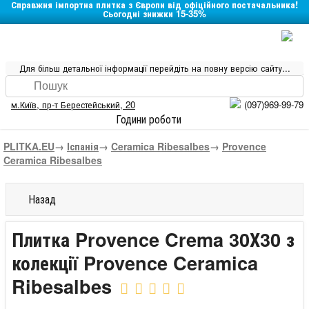
Справжня імпортна плитка з Європи від офіційного постачальника!
Сьогодні знижки 15-35%
Для більш детальної інформації перейдіть на повну версію сайту...
м.Київ
,
пр-т Берестейський, 20
(097)969-99-79
Години роботи
PLITKA.EU
→
Іспанія
→
Ceramica Ribesalbes
→
Provence
Ceramica Ribesalbes
Назад
Плитка Provence Crema 30Х30 з
колекції Provence Ceramica
Ribesalbes