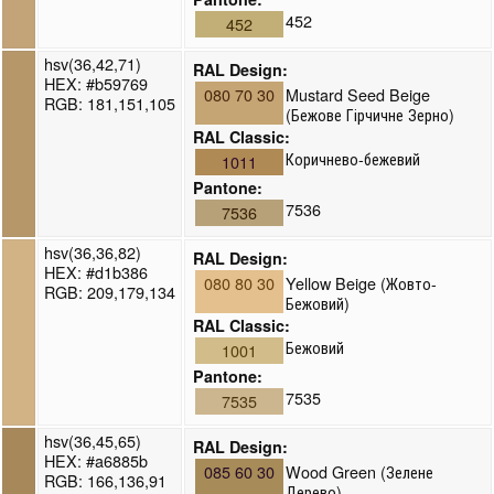
452
452
hsv(36,42,71)
RAL Design:
HEX: #b59769
080 70 30
Mustard Seed Beige
RGB: 181,151,105
(Бежове Гірчичне Зерно)
RAL Classic:
Коричнево-бежевий
1011
Pantone:
7536
7536
hsv(36,36,82)
RAL Design:
HEX: #d1b386
080 80 30
Yellow Beige (Жовто-
RGB: 209,179,134
Бежовий)
RAL Classic:
Бежовий
1001
Pantone:
7535
7535
hsv(36,45,65)
RAL Design:
HEX: #a6885b
085 60 30
Wood Green (Зелене
RGB: 166,136,91
Дерево)