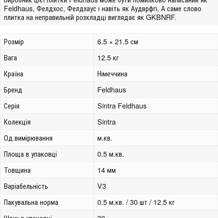
Feldhaus, Фелдхос, Фелдхаус і навіть як Аудврфгі, А саме слово
плитка на неправильній розкладці виглядає як GKBNRF.
Розмір
6.5 × 21.5 см
Вага
12.5 кг
Країна
Німеччина
Бренд
Feldhaus
Серія
Sintra Feldhaus
Колекція
Sintra
Од.вимірювання
м.кв.
Площа в упаковці
0.5 м.кв.
Товщина
14 мм
Варіабельність
V3
Пакувальна норма
0.5 м.кв. / 30 шт / 12.5 кг
Штук в упаковці
30