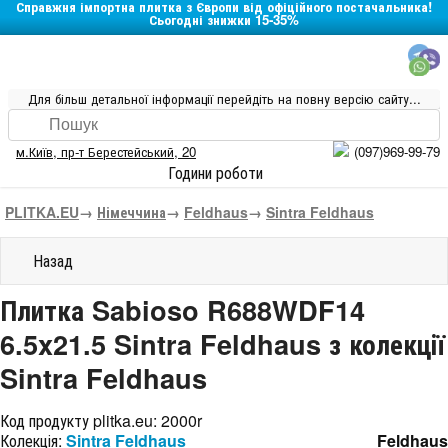
Справжня імпортна плитка з Європи від офіційного постачальника!
Сьогодні знижки 15-35%
Для більш детальної інформації перейдіть на повну версію сайту...
м.Київ
,
пр-т Берестейський, 20
(097)969-99-79
Години роботи
PLITKA.EU
→
Німеччина
→
Feldhaus
→
Sintra Feldhaus
Назад
Плитка Sabioso R688WDF14
6.5x21.5 Sintra Feldhaus з колекції
Sintra Feldhaus
Код продукту plitka.eu:
2000r
Колекція:
Sintra Feldhaus
Feldhaus