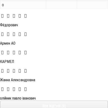
0
Фёдорович
Армен АО
КАРМЕЛ
Жанна Александровна
олійник павло іванович
Все відгуки (5)