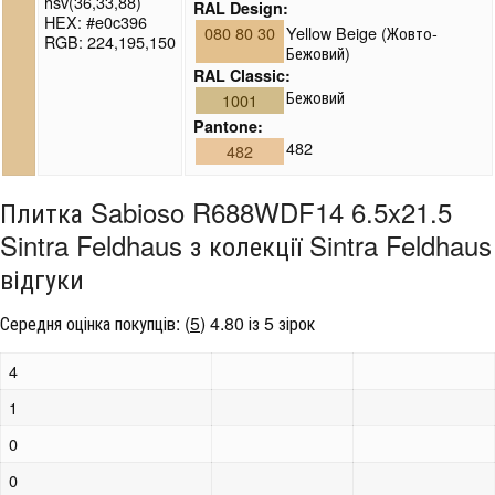
hsv(36,33,88)
RAL Design:
HEX: #e0c396
080 80 30
Yellow Beige (Жовто-
RGB: 224,195,150
Бежовий)
RAL Classic:
Бежовий
1001
Pantone:
482
482
Плитка Sabioso R688WDF14 6.5x21.5
Sintra Feldhaus з колекції Sintra Feldhaus
відгуки
Середня оцінка покупців:
(
5
)
4.80 із 5 зірок
4
1
0
0