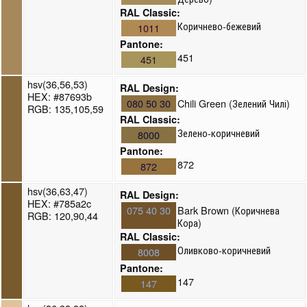
RAL Classic:
Коричнево-бежевий
1011
Pantone:
451
451
hsv(36,56,53)
RAL Design:
HEX: #87693b
080 50 30
Chili Green (Зелений Чилі)
RGB: 135,105,59
RAL Classic:
Зелено-коричневий
8000
Pantone:
872
872
hsv(36,63,47)
RAL Design:
HEX: #785a2c
075 40 30
Bark Brown (Коричнева
RGB: 120,90,44
Кора)
RAL Classic:
Оливково-коричневий
8008
Pantone:
147
147