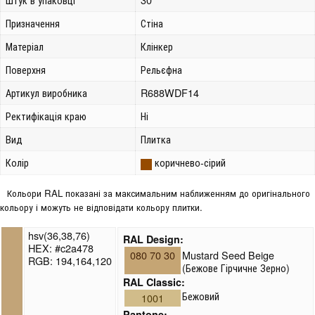
Призначення
Стіна
Матеріал
Клінкер
Поверхня
Рельєфна
Артикул виробника
R688WDF14
Ректифікація краю
Ні
Вид
Плитка
Колір
коричнево-сірий
Кольори RAL показані за максимальним наближенням до оригінального
кольору і можуть не відповідати кольору плитки.
hsv(36,38,76)
RAL Design:
HEX: #c2a478
080 70 30
Mustard Seed Beige
RGB: 194,164,120
(Бежове Гірчичне Зерно)
RAL Classic:
Бежовий
1001
Pantone: