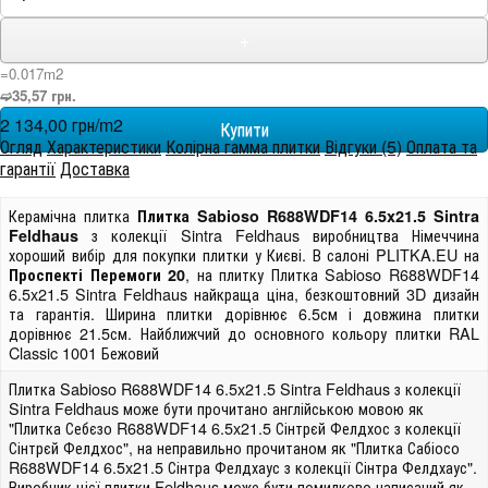
+
=0.017m
2
➫35,57 грн.
2 134,00 грн/m
2
Огляд
Характеристики
Колірна гамма плитки
Відгуки (5)
Оплата та
гарантії
Доставка
Керамічна плитка
Плитка Sabioso R688WDF14 6.5x21.5 Sintra
з колекції Sintra Feldhaus виробництва Німеччина
Feldhaus
хороший вибір для покупки плитки у Києві. В салоні PLITKA.EU на
, на плитку Плитка Sabioso R688WDF14
Проспекті Перемоги 20
6.5x21.5 Sintra Feldhaus найкраща ціна, безкоштовний 3D дизайн
та гарантія. Ширина плитки дорівнює 6.5см і довжина плитки
дорівнює 21.5см. Найближчий до основного кольору плитки RAL
Classic 1001 Бежовий
Плитка Sabioso R688WDF14 6.5x21.5 Sintra Feldhaus з колекції
Sintra Feldhaus може бути прочитано англійською мовою як
"Плитка Себєзо R688WDF14 6.5x21.5 Сінтрєй Фелдхос з колекції
Сінтрєй Фелдхос", на неправильно прочитаном як "Плитка Сабіосо
R688WDF14 6.5x21.5 Сінтра Фелдхаус з колекції Сінтра Фелдхаус".
Виробник цієї плитки Feldhaus може бути помилково написаний як