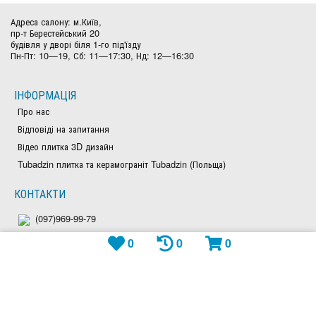
Адреса салону: м.Київ,
пр-т Берестейський 20
будівля у дворі біля 1-го під'їзду
Пн-Пт: 10—19, Сб: 11—17:30, Нд: 12—16:30
ІНФОРМАЦІЯ
Про нас
Відповіді на запитання
Відео плитка 3D дизайн
Tubadzin плитка та керамограніт Tubadzin (Польща)
КОНТАКТИ
(097)969-99-79
0
0
0
(050)828-97-63
(044)300-26-23
Viber: +380979699979