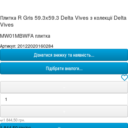
Плитка R Gris 59.3x59.3 Delta Vives з колекції Delta
Vives
MW01MBWFA плитка
Артикул: 20122020160284
Дізнатися знижку та наявність...
Підібрати аналоги...
−
+
➫1 844,50 грн.
1 844,50 грн/pc