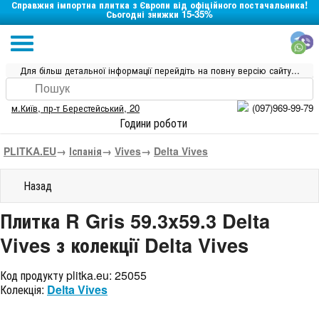
Справжня імпортна плитка з Європи від офіційного постачальника!
Сьогодні знижки 15-35%
Для більш детальної інформації перейдіть на повну версію сайту...
м.Київ
,
пр-т Берестейський, 20
(097)969-99-79
Години роботи
PLITKA.EU
→
Іспанія
→
Vives
→
Delta Vives
Назад
Плитка R Gris 59.3x59.3 Delta
Vives з колекції Delta Vives
Код продукту plitka.eu:
25055
Колекція:
Delta Vives