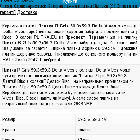
Огляд
Характеристики
Колірна гамма плитки
Відгуки (3)
Оплата та
гарантії
Доставка
Керамічна плитка
з колекції
Плитка R Gris 59.3x59.3 Delta Vives
Delta Vives виробництва Іспанія хороший вибір для покупки плитки у
Києві. В салоні PLITKA.EU на
, на плитку
Проспекті Перемоги 20
Плитка R Gris 59.3x59.3 Delta Vives найкраща ціна, безкоштовний
3D дизайн та гарантія. Ширина плитки дорівнює 59.3см і довжина
плитки дорівнює 59.3см. Найближчий до основного кольору плитки
RAL Classic 7047 Телеґрей 4
Плитка R Gris 59.3x59.3 Delta Vives з колекції Delta Vives може
бути прочитано англійською мовою як "Плитка Р Гріс 59.3x59.3
Делтєй Вівс з колекції Делтєй Вівс", на неправильно прочитаном як
"Плитка Р Гріс 59.3x59.3 Делта Вівес з колекції Делта Вівес".
Виробник цієї плитки Vives може бути помилково написаний як
Vives, Вівс, Вівес і навіть як Мшмуі, А саме слово плитка на
неправильній розкладці виглядає як GKBNRF.
Розмір
59.3 × 59.3 см
Країна
Іспанія
Бренд
Vives