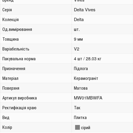
Серія
Delta Vives
Колекція
Delta
Од.вимірювання
шт.
Товщина
9 мм
Варіабельність
V2
Пакувальна норма
4 шт / 28.03 кг
Призначення
Підлога
Матеріал
Керамограніт
Поверхня
Матова
Артикул виробника
MW01MBWFA
Ректифікація краю
Так
Вид
Плитка
Колір
сірий