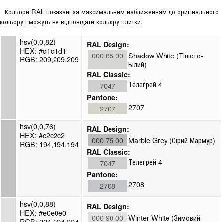
Кольори RAL показані за максимальним наближенням до оригінального
кольору і можуть не відповідати кольору плитки.
hsv(0,0,82)
RAL Design:
HEX: #d1d1d1
000 85 00
Shadow White (Тіністо-
RGB: 209,209,209
Білий)
RAL Classic:
Телеґрей 4
7047
Pantone:
2707
2707
hsv(0,0,76)
RAL Design:
HEX: #c2c2c2
000 75 00
Marble Grey (Сірий Мармур)
RGB: 194,194,194
RAL Classic:
Телеґрей 4
7047
Pantone:
2708
2708
hsv(0,0,88)
RAL Design:
HEX: #e0e0e0
000 90 00
Winter White (Зимовий
RGB: 224,224,224