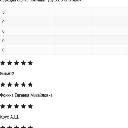
5
0
0
0
0
Яніна02
Фокина Евгения Михайловна
Крус А.Ш.