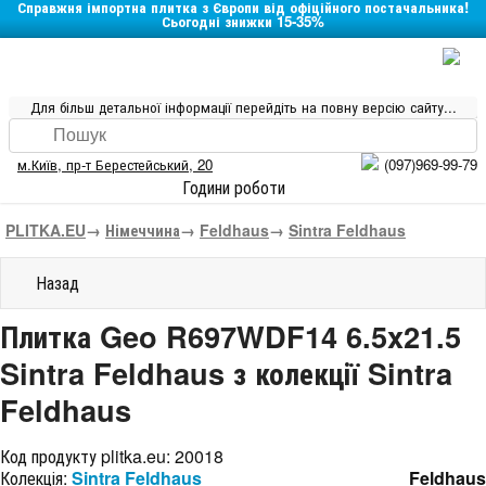
Справжня імпортна плитка з Європи від офіційного постачальника!
Сьогодні знижки 15-35%
Для більш детальної інформації перейдіть на повну версію сайту...
м.Київ
,
пр-т Берестейський, 20
(097)969-99-79
Години роботи
PLITKA.EU
→
Німеччина
→
Feldhaus
→
Sintra Feldhaus
Назад
Плитка Geo R697WDF14 6.5x21.5
Sintra Feldhaus з колекції Sintra
Feldhaus
Код продукту plitka.eu:
20018
Колекція:
Sintra Feldhaus
Feldhaus