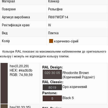
Матеріал
Клінкер
Поверхня
Рельєфна
Артикул виробника
R697WDF14
Ректифікація краю
Ні
Вид
Плитка
Колір
коричнево-сірий
Кольори RAL показані за максимальним наближенням до оригінального
кольору і можуть не відповідати кольору плитки.
hsv(0,20,29)
RAL Design:
HEX: #4a3b3b
020 30 05
Rhodonite Brown
RGB: 74,59,59
(Коричневий Родоніт)
RAL Classic:
Сіро-коричневий
8019
Pantone:
Black 5
5
hsv(30,33,35)