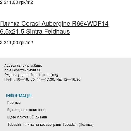
2 211,00 грн/m
2
Плитка Cerasi Aubergine R664WDF14
6.5x21.5 Sintra Feldhaus
2 211,00 грн/m
2
Адреса салону: м.Київ,
пр-т Берестейський 20
будівля у дворі біля 1-го під'їзду
Пн-Пт: 10—19, Сб: 11—17:30, Нд: 12—16:30
ІНФОРМАЦІЯ
Про нас
Відповіді на запитання
Відео плитка 3D дизайн
Tubadzin плитка та керамограніт Tubadzin (Польща)