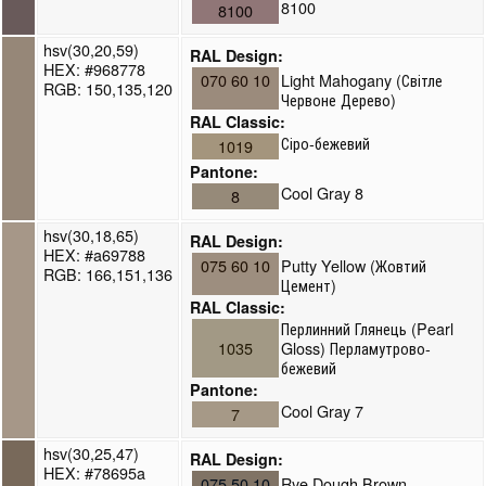
8100
8100
hsv(30,20,59)
RAL Design:
HEX: #968778
070 60 10
Light Mahogany (Світле
RGB: 150,135,120
Червоне Дерево)
RAL Classic:
Сіро-бежевий
1019
Pantone:
Cool Gray 8
8
hsv(30,18,65)
RAL Design:
HEX: #a69788
075 60 10
Putty Yellow (Жовтий
RGB: 166,151,136
Цемент)
RAL Classic:
Перлинний Глянець (Pearl
1035
Gloss) Перламутрово-
бежевий
Pantone:
Cool Gray 7
7
hsv(30,25,47)
RAL Design:
HEX: #78695a
075 50 10
Rye Dough Brown