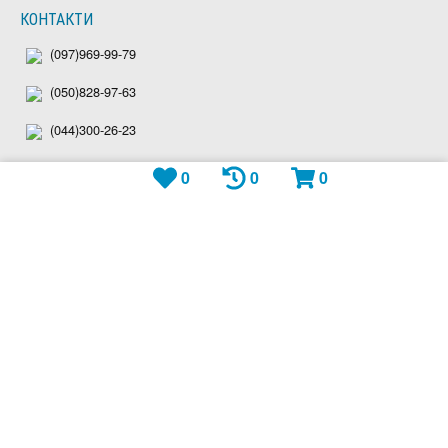
КОНТАКТИ
(097)969-99-79
(050)828-97-63
(044)300-26-23
Viber: +380979699979
0
0
0
Telegram: plitka_eu
WhatsApp: +380979699979
shop@plitka.eu
Ми приймаємо: