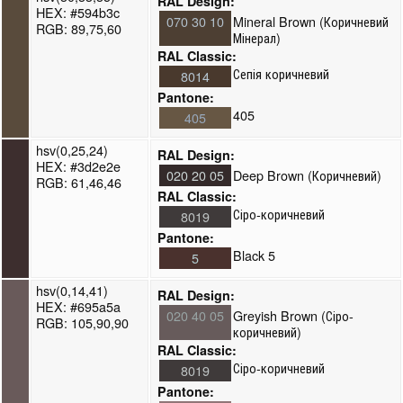
RAL Design:
HEX: #594b3c
070 30 10
Mineral Brown (Коричневий
RGB: 89,75,60
Мінерал)
RAL Classic:
Сепія коричневий
8014
Pantone:
405
405
hsv(0,25,24)
RAL Design:
HEX: #3d2e2e
020 20 05
Deep Brown (Коричневий)
RGB: 61,46,46
RAL Classic:
Сіро-коричневий
8019
Pantone:
Black 5
5
hsv(0,14,41)
RAL Design:
HEX: #695a5a
020 40 05
Greyish Brown (Сіро-
RGB: 105,90,90
коричневий)
RAL Classic:
Сіро-коричневий
8019
Pantone: