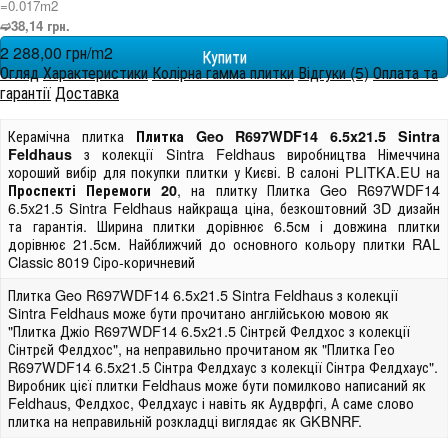
=0.017m
2
➫38,14 грн.
2 288,00 грн/m
2
Огляд
Характеристики
Колірна гамма плитки
Відгуки (5)
Оплата та
гарантії
Доставка
Керамічна плитка
Плитка Geo R697WDF14 6.5x21.5 Sintra
з колекції Sintra Feldhaus виробництва Німеччина
Feldhaus
хороший вибір для покупки плитки у Києві. В салоні PLITKA.EU на
, на плитку Плитка Geo R697WDF14
Проспекті Перемоги 20
6.5x21.5 Sintra Feldhaus найкраща ціна, безкоштовний 3D дизайн
та гарантія. Ширина плитки дорівнює 6.5см і довжина плитки
дорівнює 21.5см. Найближчий до основного кольору плитки RAL
Classic 8019 Сіро-коричневий
Плитка Geo R697WDF14 6.5x21.5 Sintra Feldhaus з колекції
Sintra Feldhaus може бути прочитано англійською мовою як
"Плитка Джіо R697WDF14 6.5x21.5 Сінтрєй Фелдхос з колекції
Сінтрєй Фелдхос", на неправильно прочитаном як "Плитка Гео
R697WDF14 6.5x21.5 Сінтра Фелдхаус з колекції Сінтра Фелдхаус".
Виробник цієї плитки Feldhaus може бути помилково написаний як
Feldhaus, Фелдхос, Фелдхаус і навіть як Аудврфгі, А саме слово
плитка на неправильній розкладці виглядає як GKBNRF.