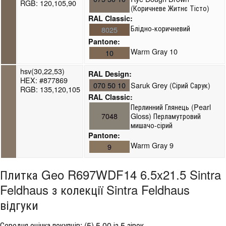
RGB: 120,105,90
(Коричневе Житнє Тісто)
RAL Classic:
Блідно-коричневий
8025
Pantone:
Warm Gray 10
10
hsv(30,22,53)
RAL Design:
HEX: #877869
070 50 10
Saruk Grey (Сірий Сарук)
RGB: 135,120,105
RAL Classic:
Перлинний Глянець (Pearl
7048
Gloss) Перламутровий
мишачо-сірий
Pantone:
Warm Gray 9
9
Плитка Geo R697WDF14 6.5x21.5 Sintra
Feldhaus з колекції Sintra Feldhaus
відгуки
Середня оцінка покупців:
(
5
)
5.00 із 5 зірок