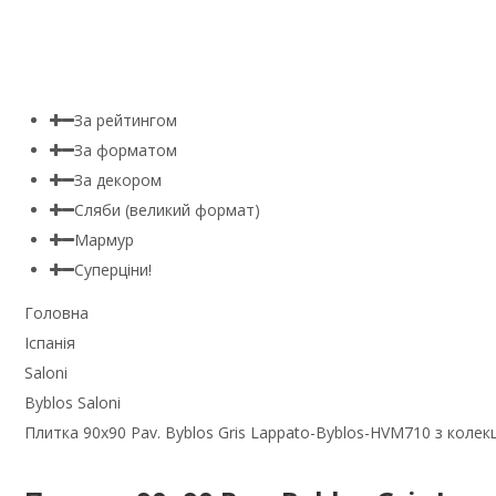
За рейтингом
За форматом
За декором
Сляби (великий формат)
Мармур
Суперціни!
Головна
Іспанія
Saloni
Byblos Saloni
Плитка 90x90 Pav. Byblos Gris Lappato-Byblos-HVM710 з колекці