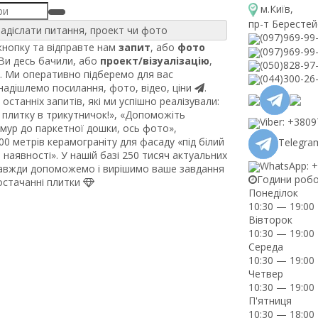
м.Київ
,
пр-т Берестей
адіслати питання, проект чи фото
(097)969-99
нопку та відправте нам
запит
, або
фото
(097)969-99
 Ви десь бачили, або
проект/візуалізацію
,
(050)828-97
. Ми оперативно підберемо для вас
(044)300-26
 надішлемо посилання, фото, відео, ціни
.
останніх запитів, які ми успішно реалізували:
плитку в трикутничок!», «Допоможіть
Viber: +380
рмур до паркетної дошки, ось фото»,
0 метрів керамограніту для фасаду «під білий
Telegram
наявності». У нашій базі 250 тисяч актуальних
WhatsApp: 
завжди допоможемо і вирішимо ваше завдання
Години роб
постачанні плитки
Понеділок
10:30 — 19:00
Вівторок
10:30 — 19:00
Середа
10:30 — 19:00
Четвер
10:30 — 19:00
П'ятниця
10:30 — 18:00