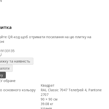
литка
19133135
2
m
нижку та наявність
налоги
ку
я
У обране
Квадрат
о основного кольору
RAL Classic 7047 Телеґрей 4, Pantone
2707
90 × 90 см
39.08 кг
Іспанія