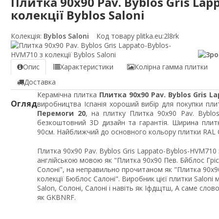
Плитка 90x90 Pav. Byblos Gris Lap
колекції Byblos Saloni
Колекція:
Byblos Saloni
Код товару plitka.eu:
2l8rk
Опис
Характеристики
Колірна гамма плитки
Доставка
Керамічна плитка
Плитка 90x90 Pav. Byblos Gris L
Огляд
виробництва Іспанія хороший вибір для покупки плит
Перемоги 20
, на плитку Плитка 90x90 Pav. Byblo
безкоштовний 3D дизайн та гарантія. Ширина плит
90см. Найближчий до основного кольору плитки RAL Cl
Плитка 90x90 Pav. Byblos Gris Lappato-Byblos-HVM710 
англійською мовою як "Плитка 90x90 Пев. Бйблос Грі
Солоні", на неправильно прочитаном як "Плитка 90x
колекції Бюблос Салоні". Виробник цієї плитки Saloni
Salon, Солоні, Салоні і навіть як Іфдщтш, А саме сло
як GKBNRF.