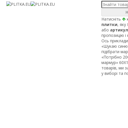
Н
Натисніть
к
плитки
, яку
або
артикул
пропозицію і
Ось приклади 
«Шукаю синю 
підібрати ма
«Потрібно 200
мармур» 60Х1 
товарів, ми 
у виборі та 