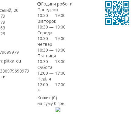
Години роботи
Понеділок
ський, 20
10:30 — 19:00
-79
Вівторок
-79
10:30 — 19:00
-63
Середа
-23
10:30 — 19:00
Четвер
10:30 — 19:00
979699979
П'ятниця
: plitka_eu
10:30 — 18:00
Субота
+380979699979
12:00 — 17:00
оти
Неділя
12:00 — 17:00
×
Кошик (
0
)
на суму
0 грн.