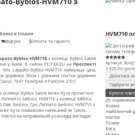
pato-Byblos-HVM710 з
HVM710 п
Відгуки
Оплата та гарантії
appato-Byblos-HVM710
з колекції Byblos Saloni
Артикул:
8042
ки у Києві. В салоні PLITKA.EU на
Проспекті
3 820,00 грн/
s Gris Lappato-Byblos-HVM710 найкраща ціна,
ки дорівнює 90см і довжина плитки дорівнює
Дізнатися з
assic 7047 Телеґрей 4 Pantone 2707.
Підібрати а
з колекції Byblos Saloni може бути прочитано
Купити плит
с Леппейто Бйблос HVM710 з колекції Бйблос
До порівнянн
90 Пав. Бюблос Гріс Лаппато Бюблос HVM710 з
Форма
 може бути помилково написаний як Saloni,
Найближчий д
во плитка на неправильній розкладці виглядає
плитки
Розмір
Вага
Країна