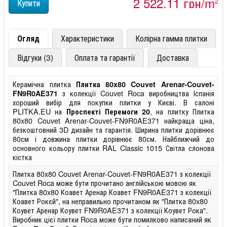
2 522,11 грн/m
2
Огляд
Характеристики
Колірна гамма плитки
Відгуки (3)
Оплата та гарантії
Доставка
Керамічна плитка
Плитка 80x80 Couvet Arenar-Couvet-
з колекції Couvet Roca виробництва Іспанія
FN9R0AE371
хороший вибір для покупки плитки у Києві. В салоні
PLITKA.EU на
, на плитку Плитка
Проспекті Перемоги 20
80x80 Couvet Arenar-Couvet-FN9R0AE371 найкраща ціна,
безкоштовний 3D дизайн та гарантія. Ширина плитки дорівнює
80см і довжина плитки дорівнює 80см. Найближчий до
основного кольору плитки RAL Classic 1015 Світла слонова
кістка
Плитка 80x80 Couvet Arenar-Couvet-FN9R0AE371 з колекції
Couvet Roca може бути прочитано англійською мовою як
"Плитка 80x80 Коавет Аренар Коавет FN9R0AE371 з колекції
Коавет Рокєй", на неправильно прочитаном як "Плитка 80x80
Коувет Аренар Коувет FN9R0AE371 з колекції Коувет Рока".
Виробник цієї плитки Roca може бути помилково написаний як