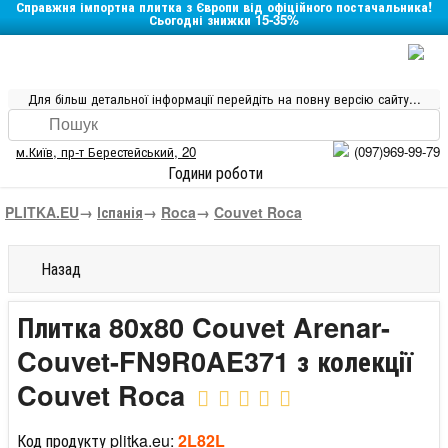
Справжня імпортна плитка з Європи від офіційного постачальника!
Сьогодні знижки 15-35%
Для більш детальної інформації перейдіть на повну версію сайту...
м.Київ
,
пр-т Берестейський, 20
(097)969-99-79
Години роботи
PLITKA.EU
→
Іспанія
→
Roca
→
Couvet Roca
Назад
Плитка 80x80 Couvet Arenar-
Couvet-FN9R0AE371 з колекції
Couvet Roca
Код продукту plitka.eu:
2L82L