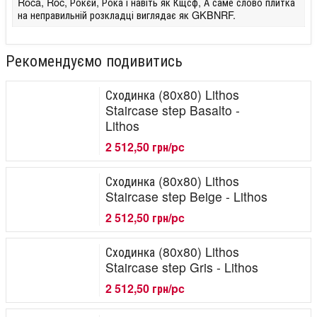
Roca, Roc, Рокєй, Рока і навіть як Кщсф, А саме слово плитка
на неправильній розкладці виглядає як GKBNRF.
Рекомендуємо подивитись
Сходинка (80x80) Lithos
Staircase step Basalto -
Lithos
2 512,50 грн/pc
Сходинка (80x80) Lithos
Staircase step Beige - Lithos
2 512,50 грн/pc
Сходинка (80x80) Lithos
Staircase step Gris - Lithos
2 512,50 грн/pc