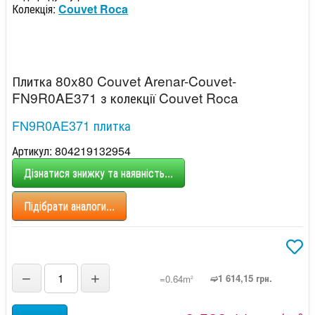
Колекція:
Couvet Roca
Плитка 80x80 Couvet Arenar-Couvet-
FN9R0AE371 з колекції Couvet Roca
FN9R0AE371 плитка
Артикул: 804219132954
Дізнатися знижку та наявність...
Підібрати аналоги...
−
+
➫1 614,15 грн.
=0.64m
2