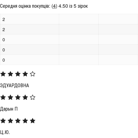
Середня оцінка покупців:
(
4
)
4.50 із 5 зірок
2
2
0
0
0
ЭДУАРДОВНА
Дарын П
Ц.Ю.