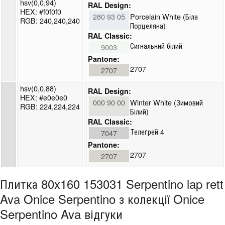
hsv(0,0,94)
RAL Design:
HEX: #f0f0f0
280 93 05
Porcelain White (Біла
RGB: 240,240,240
Порцеляна)
RAL Classic:
Сигнальний білий
9003
Pantone:
2707
2707
hsv(0,0,88)
RAL Design:
HEX: #e0e0e0
000 90 00
Winter White (Зимовий
RGB: 224,224,224
Білий)
RAL Classic:
Телеґрей 4
7047
Pantone:
2707
2707
Плитка 80x160 153031 Serpentino lap rett
Ava Onice Serpentino з колекції Onice
Serpentino Ava відгуки