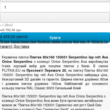
+
=1.28m
2
➫5 702,40 грн.
4 455,00 грн/m
2
Огляд
Характеристики
Колірна гамма плитки
Відгуки (4)
Оплата та
гарантії
Доставка
Керамічна плитка
Плитка 80x160 153031 Serpentino lap rett Ava
з колекції Onice Serpentino Ava виробництва
Onice Serpentino
Італія хороший вибір для покупки плитки у Києві. В салоні
PLITKA.EU на
, на плитку Плитка 80x160
Проспекті Перемоги 20
153031 Serpentino lap rett Ava Onice Serpentino найкраща ціна,
безкоштовний 3D дизайн та гарантія. Ширина плитки дорівнює 80см
і довжина плитки дорівнює 160см. Найближчий до основного
кольору плитки RAL Classic 9003 Сигнальний білий
Плитка 80x160 153031 Serpentino lap rett Ava Onice Serpentino з
колекції Onice Serpentino Ava може бути прочитано англійською
мовою як "Плитка 80x160 153031 Сарпентіно леп ретт Евєй Оніс
Сарпентіно з колекції Оніс Сарпентіно Евєй", на неправильно