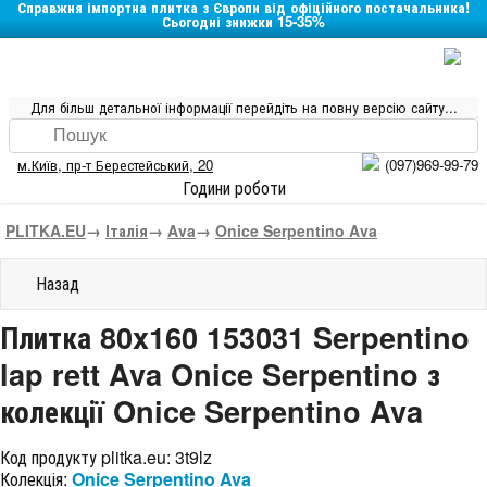
Справжня імпортна плитка з Європи від офіційного постачальника!
Сьогодні знижки 15-35%
Для більш детальної інформації перейдіть на повну версію сайту...
м.Київ
,
пр-т Берестейський, 20
(097)969-99-79
Години роботи
PLITKA.EU
→
Італія
→
Ava
→
Onice Serpentino Ava
Назад
Плитка 80x160 153031 Serpentino
lap rett Ava Onice Serpentino з
колекції Onice Serpentino Ava
Код продукту plitka.eu:
3t9lz
Колекція:
Onice Serpentino Ava