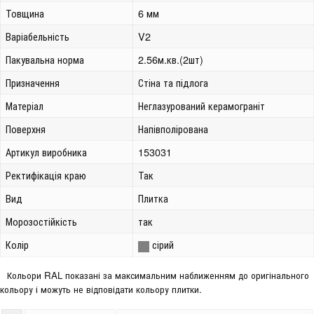
Товщина
6 мм
Варіабельність
V2
Пакувальна норма
2.56м.кв.(2шт)
Призначення
Стіна та підлога
Матеріал
Неглазурований керамограніт
Поверхня
Напівполірована
Артикул виробника
153031
Ректифікація краю
Так
Вид
Плитка
Морозостійкість
так
Колір
сірий
Кольори RAL показані за максимальним наближенням до оригінального
кольору і можуть не відповідати кольору плитки.