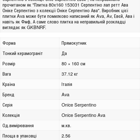
прочитаном як "Плитка 80x160 153031 Серпентіно лап ретт Ава
Оніке Серпентіно з колекції Оніке Серпентіно Ава". Виробник цієї
плитки Ava може бути помилково написаний як Ava, Av, Евєй, Ава і
навіть як Фмф, А саме слово плитка на неправильній розкладці
виглядає як GKBNRF.
Форма
Прямокутник
Тонкий керамограніт
Да
Розмір
80 × 160 см
Вага
37.12 кг
Країна
Італія
Бренд
Ava
Серія
Onice Serpentino
Колекція
Onice Serpentino Ava
Од.вимірювання
м.кв.
Площа в упаковці
2.56