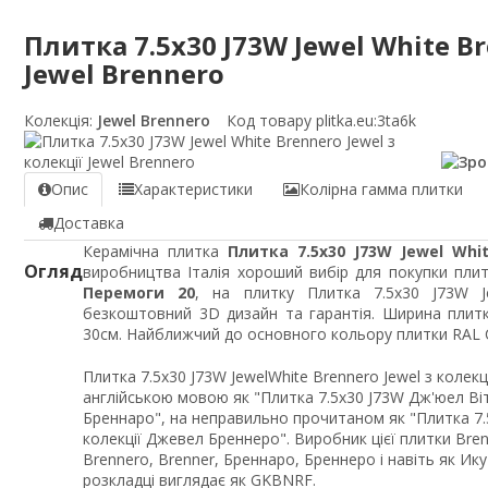
Плитка 7.5x30 J73W Jewel White Br
Jewel Brennero
Колекція:
Jewel Brennero
Код товару plitka.eu:
3ta6k
Опис
Характеристики
Колірна гамма плитки
Доставка
Керамічна плитка
Плитка 7.5x30 J73W Jewel Whit
Огляд
виробництва Італія хороший вибір для покупки плит
Перемоги 20
, на плитку Плитка 7.5x30 J73W J
безкоштовний 3D дизайн та гарантія. Ширина плитк
30см. Найближчий до основного кольору плитки RAL C
Плитка 7.5x30 J73W JewelWhite Brennero Jewel з колек
англійською мовою як "Плитка 7.5x30 J73W Дж'юел Ві
Бреннаро", на неправильно прочитаном як "Плитка 7
колекції Джевел Бреннеро". Виробник цієї плитки Br
Brennero, Brenner, Бреннаро, Бреннеро і навіть як Ик
розкладці виглядає як GKBNRF.