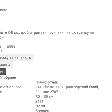
01118553
2
m
нижку та наявність
налоги
ку
я
У обране
Прямокутник
о основного
RAL Classic 9016 Транспортний білий,
ки
Pantone 2707
7.5 × 30 см
21 кг
Італія
Brennero