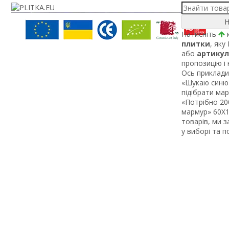
Н
Натисніть
к
плитки
, яку
або
артикул
пропозицію і
Ось приклади 
«Шукаю синю 
підібрати ма
«Потрібно 200
мармур» 60Х1 
товарів, ми 
у виборі та 