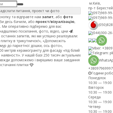
м.Київ
,
пр-т Берестей
адіслати питання, проект чи фото
(097)969-99
нопку та відправте нам
запит
, або
фото
(097)969-99
 Ви десь бачили, або
проект/візуалізацію
,
(050)828
. Ми оперативно підберемо для вас
 надішлемо посилання, фото, відео, ціни
.
(044)300-26
останніх запитів, які ми успішно реалізували:
плитку в трикутничок!», «Допоможіть
рмур до паркетної дошки, ось фото»,
Viber: +380
0 метрів керамограніту для фасаду «під білий
Telegram: pl
наявності». У нашій базі 250 тисяч актуальних
завжди допоможемо і вирішимо ваше завдання
WhatsAp
постачанні плитки
+38097969997
Години роб
Понеділок
10:30 — 19:00
Вівторок
10:30 — 19:00
Середа
10:30 — 19:00
Четвер
10:30 — 19:00