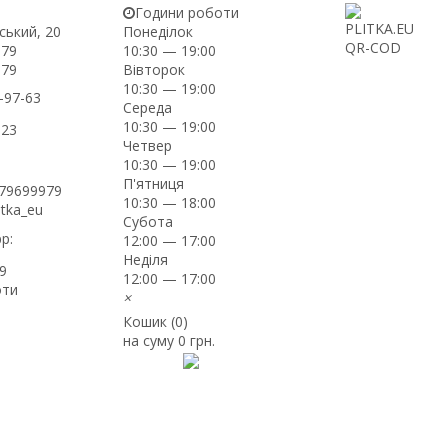
Години роботи
ський, 20
Понеділок
-79
10:30 — 19:00
Вівторок
-79
10:30 — 19:00
-97-63
Середа
10:30 — 19:00
-23
Четвер
10:30 — 19:00
П'ятниця
979699979
10:30 — 18:00
itka_eu
Субота
p:
12:00 — 17:00
Неділя
9
12:00 — 17:00
оти
×
Кошик (
0
)
на суму
0 грн.