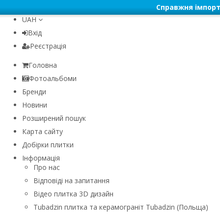
Справжня імпорт
UAH
Вхід
Реєстрація
Головна
Фотоальбоми
Бренди
Новини
Розширений пошук
Карта сайту
Добірки плитки
Інформація
Про нас
Відповіді на запитання
Відео плитка 3D дизайн
Tubadzin плитка та керамограніт Tubadzin (Польща)