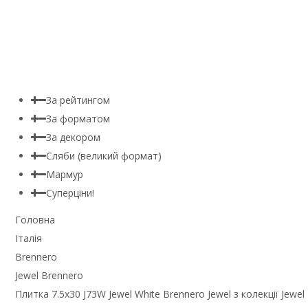
За рейтингом
За форматом
За декором
Сляби (великий формат)
Мармур
Суперціни!
Головна
Італія
Brennero
Jewel Brennero
Плитка 7.5x30 J73W Jewel White Brennero Jewel з колекції Jewel