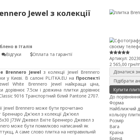
ennero Jewel з колекції
Відгуки
Оплата та гарантії
Артикул:
2023
2 565,00 грн/
Дізнатися з
e Brennero Jewel
з колекції Jewel Brennero
ки у Києві. В салоні PLITKA.EU на
Проспекті
Підібрати а
ewel White Brennero Jewel найкраща ціна,
Купити плит
и дорівнює 7.5см і довжина плитки дорівнює
lassic 9016 Транспортний білий Pantone 2707.
До порівнянн
Форма
ції Jewel Brennero може бути прочитано
Найближчий д
т Бреннаро Дж'юел з колекції Дж'юел
кольору плит
.5x30 J73W Джевел Вхіте Бреннеро Джевел з
Розмір
ennero може бути помилково написаний як
Вага
уттукщ, А саме слово плитка на неправильній
Країна
Бренд