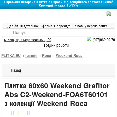
Справжня імпортна плитка з Європи від офіційного постачальника!
Сьогодні знижки 15-35%
Для більш детальної інформації перейдіть на повну версію сайту...
м.Київ
,
пр-т Берестейський, 20
(097)969-99-79
Години роботи
PLITKA.EU
→
Іспанія
→
Roca
→
Weekend Roca
Назад
Плитка 60x60 Weekend Grafitor
Abs C2-Weekend-FOA6T60101
з колекції Weekend Roca