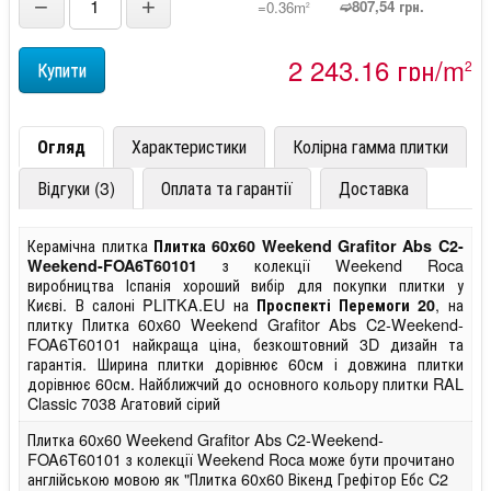
−
+
➫807,54 грн.
=0.36m
2
2 243,16 грн/m
2
Огляд
Характеристики
Колірна гамма плитки
Відгуки (3)
Оплата та гарантії
Доставка
Керамічна плитка
Плитка 60x60 Weekend Grafitor Abs C2-
з колекції Weekend Roca
Weekend-FOA6T60101
виробництва Іспанія хороший вибір для покупки плитки у
Києві. В салоні PLITKA.EU на
, на
Проспекті Перемоги 20
плитку Плитка 60x60 Weekend Grafitor Abs C2-Weekend-
FOA6T60101 найкраща ціна, безкоштовний 3D дизайн та
гарантія. Ширина плитки дорівнює 60см і довжина плитки
дорівнює 60см. Найближчий до основного кольору плитки RAL
Classic 7038 Агатовий сірий
Плитка 60x60 Weekend Grafitor Abs C2-Weekend-
FOA6T60101 з колекції Weekend Roca може бути прочитано
англійською мовою як "Плитка 60x60 Вікенд Грефітор Ебс C2