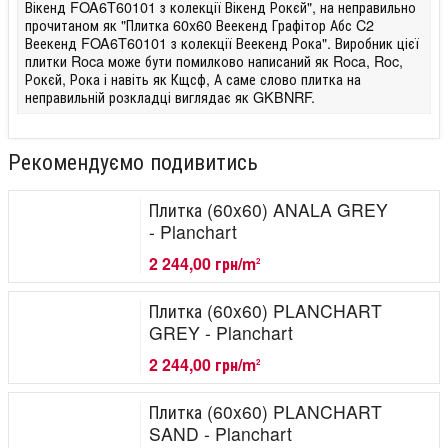
Вікенд FOA6T60101 з колекції Вікенд Рокєй", на неправильно
прочитаном як "Плитка 60x60 Веекенд Графітор Абс C2
Веекенд FOA6T60101 з колекції Веекенд Рока". Виробник цієї
плитки Roca може бути помилково написаний як Roca, Roc,
Рокєй, Рока і навіть як Кщсф, А саме слово плитка на
неправильній розкладці виглядає як GKBNRF.
Рекомендуємо подивитись
Плитка (60x60) ANALA GREY
- Planchart
2 244,00 грн/m
2
Плитка (60x60) PLANCHART
GREY - Planchart
2 244,00 грн/m
2
Плитка (60x60) PLANCHART
SAND - Planchart