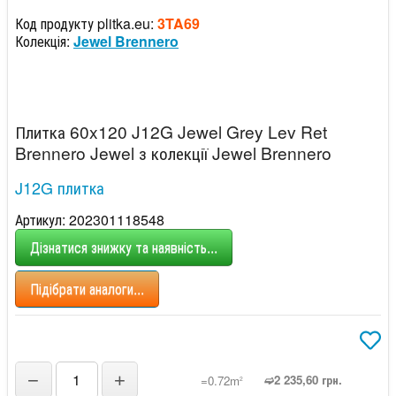
Код продукту plitka.eu:
3TA69
Колекція:
Jewel Brennero
Плитка 60x120 J12G Jewel Grey Lev Ret
Brennero Jewel з колекції Jewel Brennero
J12G плитка
Артикул: 202301118548
Дізнатися знижку та наявність...
Підібрати аналоги...
−
+
➫2 235,60 грн.
=0.72m
2