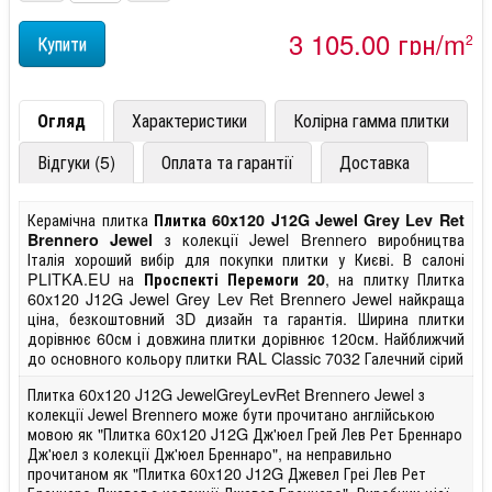
3 105,00 грн/m
2
Огляд
Характеристики
Колірна гамма плитки
Відгуки (5)
Оплата та гарантії
Доставка
Керамічна плитка
Плитка 60x120 J12G Jewel Grey Lev Ret
з колекції Jewel Brennero виробництва
Brennero Jewel
Італія хороший вибір для покупки плитки у Києві. В салоні
PLITKA.EU на
, на плитку Плитка
Проспекті Перемоги 20
60x120 J12G Jewel Grey Lev Ret Brennero Jewel найкраща
ціна, безкоштовний 3D дизайн та гарантія. Ширина плитки
дорівнює 60см і довжина плитки дорівнює 120см. Найближчий
до основного кольору плитки RAL Classic 7032 Галечний сірий
Плитка 60x120 J12G JewelGreyLevRet Brennero Jewel з
колекції Jewel Brennero може бути прочитано англійською
мовою як "Плитка 60x120 J12G Дж'юел Грей Лев Рет Бреннаро
Дж'юел з колекції Дж'юел Бреннаро", на неправильно
прочитаном як "Плитка 60x120 J12G Джевел Греі Лев Рет