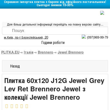
Справжня імпортна плитка з Європи від офіційного постачальника!
Сьогодні знижки 15-35%
Для більш детальної інформації перейдіть на повну версію сайту...
м.Київ
,
пр-т Берестейський, 20
(097)969-99-79
Години роботи
PLITKA.EU
→
Італія
→
Brennero
→
Jewel Brennero
Назад
Плитка 60x120 J12G Jewel Grey
Lev Ret Brennero Jewel з
колекції Jewel Brennero