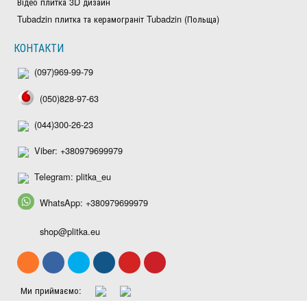
Відео плитка 3D дизайн
Tubadzin плитка та керамограніт Tubadzin (Польща)
КОНТАКТИ
(097)969-99-79
(050)828-97-63
(044)300-26-23
Viber: +380979699979
Telegram: plitka_eu
WhatsApp: +380979699979
shop@plitka.eu
Ми приймаємо: