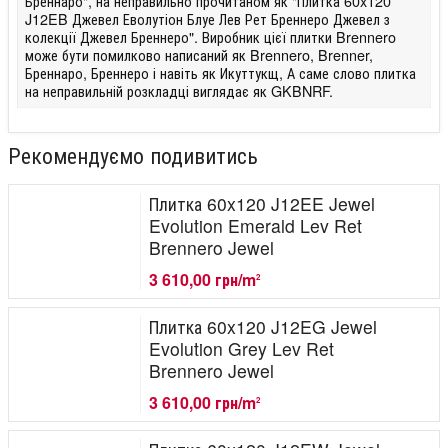
Бреннаро", на неправильно прочитаном як "Плитка 60x120
J12EB Джевел Еволутіон Блуе Лев Рет Бреннеро Джевел з
колекції Джевел Бреннеро". Виробник цієї плитки Brennero
може бути помилково написаний як Brennero, Brenner,
Бреннаро, Бреннеро і навіть як Икуттукщ, А саме слово плитка
на неправильній розкладці виглядає як GKBNRF.
Рекомендуємо подивитись
Плитка 60x120 J12EE Jewel
Evolution Emerald Lev Ret
Brennero Jewel
3 610,00 грн/m
2
Плитка 60x120 J12EG Jewel
Evolution Grey Lev Ret
Brennero Jewel
3 610,00 грн/m
2