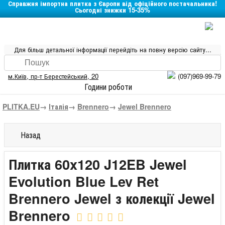
Справжня імпортна плитка з Європи від офіційного постачальника!
Сьогодні знижки 15-35%
Для більш детальної інформації перейдіть на повну версію сайту...
м.Київ
,
пр-т Берестейський, 20
(097)969-99-79
Години роботи
PLITKA.EU
→
Італія
→
Brennero
→
Jewel Brennero
Назад
Плитка 60x120 J12EB Jewel
Evolution Blue Lev Ret
Brennero Jewel з колекції Jewel
Brennero