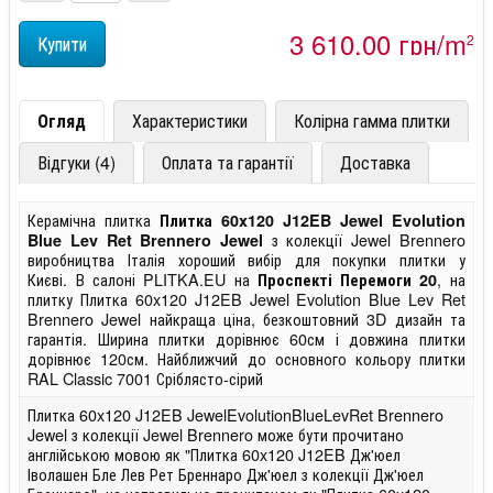
3 610,00 грн/m
2
Огляд
Характеристики
Колірна гамма плитки
Відгуки (4)
Оплата та гарантії
Доставка
Керамічна плитка
Плитка 60x120 J12EB Jewel Evolution
з колекції Jewel Brennero
Blue Lev Ret Brennero Jewel
виробництва Італія хороший вибір для покупки плитки у
Києві. В салоні PLITKA.EU на
, на
Проспекті Перемоги 20
плитку Плитка 60x120 J12EB Jewel Evolution Blue Lev Ret
Brennero Jewel найкраща ціна, безкоштовний 3D дизайн та
гарантія. Ширина плитки дорівнює 60см і довжина плитки
дорівнює 120см. Найближчий до основного кольору плитки
RAL Classic 7001 Сріблясто-сірий
Плитка 60x120 J12EB JewelEvolutionBlueLevRet Brennero
Jewel з колекції Jewel Brennero може бути прочитано
англійською мовою як "Плитка 60x120 J12EB Дж'юел
Іволашен Бле Лев Рет Бреннаро Дж'юел з колекції Дж'юел