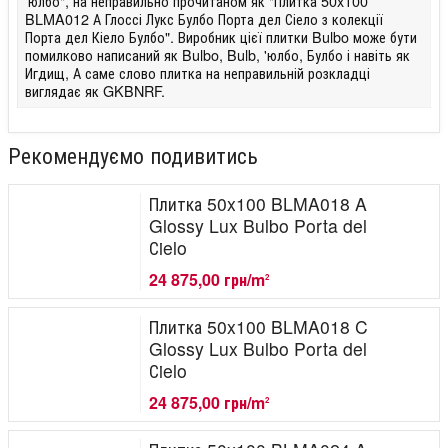
'юлбо", на неправильно прочитаном як "Плитка 50x100
BLMA012 А Глоссі Лукс Булбо Порта дел Сіело з колекції
Порта дел Кіело Булбо". Виробник цієї плитки Bulbo може бути
помилково написаний як Bulbo, Bulb, 'юлбо, Булбо і навіть як
Игдищ, А саме слово плитка на неправильній розкладці
виглядає як GKBNRF.
Рекомендуємо подивитись
Плитка 50x100 BLMA018 A
Glossy Lux Bulbo Porta del
Сielo
24 875,00 грн/m
2
Плитка 50x100 BLMA018 C
Glossy Lux Bulbo Porta del
Сielo
24 875,00 грн/m
2