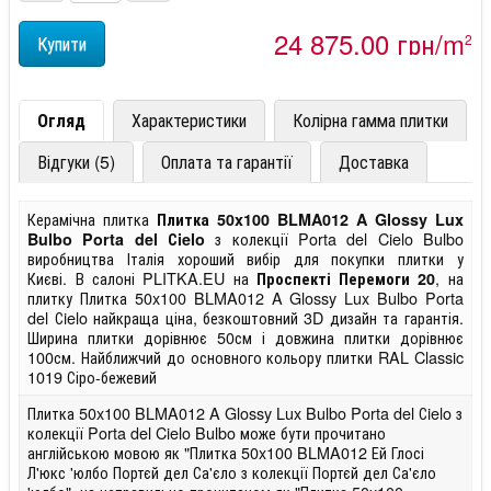
24 875,00 грн/m
2
Огляд
Характеристики
Колірна гамма плитки
Відгуки (5)
Оплата та гарантії
Доставка
Керамічна плитка
Плитка 50x100 BLMA012 A Glossy Lux
з колекції Porta del Cielo Bulbo
Bulbo Porta del Сielo
виробництва Італія хороший вибір для покупки плитки у
Києві. В салоні PLITKA.EU на
, на
Проспекті Перемоги 20
плитку Плитка 50x100 BLMA012 A Glossy Lux Bulbo Porta
del Сielo найкраща ціна, безкоштовний 3D дизайн та гарантія.
Ширина плитки дорівнює 50см і довжина плитки дорівнює
100см. Найближчий до основного кольору плитки RAL Classic
1019 Сіро-бежевий
Плитка 50x100 BLMA012 A Glossy Lux Bulbo Porta del Сielo з
колекції Porta del Cielo Bulbo може бути прочитано
англійською мовою як "Плитка 50x100 BLMA012 Ей Глосі
Л'юкс 'юлбо Портєй дел Са'єло з колекції Портєй дел Са'єло