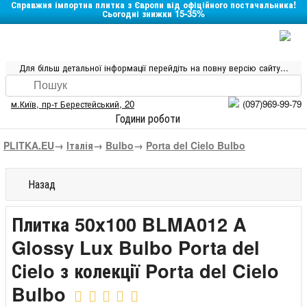
Справжня імпортна плитка з Європи від офіційного постачальника!
Сьогодні знижки 15-35%
Для більш детальної інформації перейдіть на повну версію сайту...
м.Київ
,
пр-т Берестейський, 20
(097)969-99-79
Години роботи
PLITKA.EU
→
Італія
→
Bulbo
→
Porta del Cielo Bulbo
Назад
Плитка 50x100 BLMA012 A
Glossy Lux Bulbo Porta del
Сielo з колекції Porta del Cielo
Bulbo