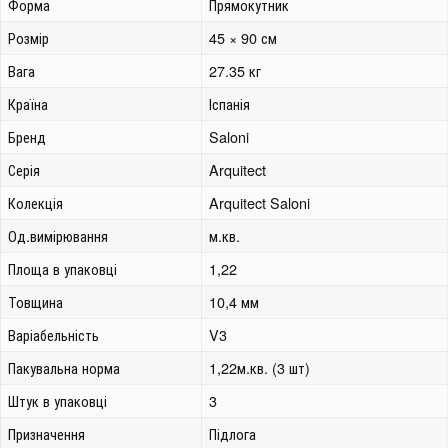
Форма
Прямокутник
Розмір
45 × 90 см
Вага
27.35 кг
Країна
Іспанія
Бренд
Saloni
Серія
Arquitect
Колекція
Arquitect Saloni
Од.вимірювання
м.кв.
Площа в упаковці
1,22
Товщина
10,4 мм
Варіабельність
V3
Пакувальна норма
1,22м.кв. (3 шт)
Штук в упаковці
3
Призначення
Підлога