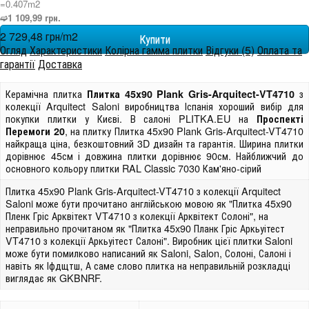
=0.407m
2
➫1 109,99 грн.
2 729,48 грн/m
2
Огляд
Характеристики
Колірна гамма плитки
Відгуки (5)
Оплата та
гарантії
Доставка
Керамічна плитка
з
Плитка 45x90 Plank Gris-Arquitect-VT4710
колекції Arquitect Saloni виробництва Іспанія хороший вибір для
покупки плитки у Києві. В салоні PLITKA.EU на
Проспекті
, на плитку Плитка 45x90 Plank Gris-Arquitect-VT4710
Перемоги 20
найкраща ціна, безкоштовний 3D дизайн та гарантія. Ширина плитки
дорівнює 45см і довжина плитки дорівнює 90см. Найближчий до
основного кольору плитки RAL Classic 7030 Кам'яно-сірий
Плитка 45x90 Plank Gris-Arquitect-VT4710 з колекції Arquitect
Saloni може бути прочитано англійською мовою як "Плитка 45x90
Пленк Гріс Арквітект VT4710 з колекції Арквітект Солоні", на
неправильно прочитаном як "Плитка 45x90 Планк Гріс Аркьуітест
VT4710 з колекції Аркьуітест Салоні". Виробник цієї плитки Saloni
може бути помилково написаний як Saloni, Salon, Солоні, Салоні і
навіть як Іфдщтш, А саме слово плитка на неправильній розкладці
виглядає як GKBNRF.