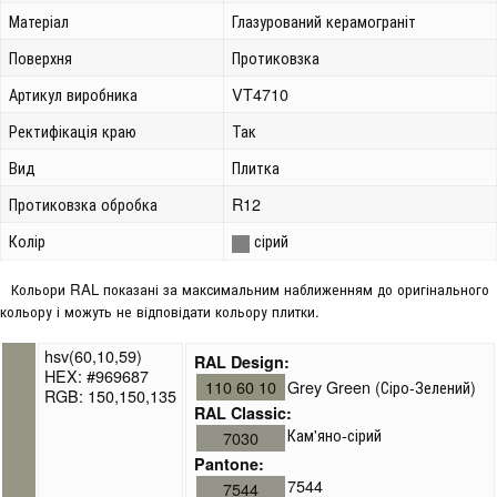
Матеріал
Глазурований керамограніт
Поверхня
Протиковзка
Артикул виробника
VT4710
Ректифікація краю
Так
Вид
Плитка
Протиковзка обробка
R12
Колір
сірий
Кольори RAL показані за максимальним наближенням до оригінального
кольору і можуть не відповідати кольору плитки.
hsv(60,10,59)
RAL Design:
HEX: #969687
110 60 10
Grey Green (Сіро-Зелений)
RGB: 150,150,135
RAL Classic:
Кам'яно-сірий
7030
Pantone:
7544
7544