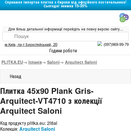
Справжня імпортна плитка з Європи від офіційного постачальника!
Сьогодні знижки 15-35%
Для більш детальної інформації перейдіть на повну версію сайту...
м.Київ
,
пр-т Берестейський, 20
(097)969-99-79
Години роботи
PLITKA.EU
→
Іспанія
→
Saloni
→
Arquitect Saloni
Назад
Плитка 45x90 Plank Gris-
Arquitect-VT4710 з колекції
Arquitect Saloni
Код продукту plitka.eu:
2l8al
Колекція:
Arquitect Saloni