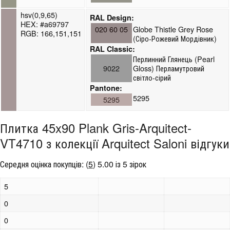
hsv(0,9,65)
RAL Design:
HEX: #a69797
020 60 05
Globe Thistle Grey Rose
RGB: 166,151,151
(Сіро-Рожевий Мордівник)
RAL Classic:
Перлинний Глянець (Pearl
9022
Gloss) Перламутровий
світло-сірий
Pantone:
5295
5295
Плитка 45x90 Plank Gris-Arquitect-
VT4710 з колекції Arquitect Saloni відгуки
Середня оцінка покупців:
(
5
)
5.00 із 5 зірок
5
0
0