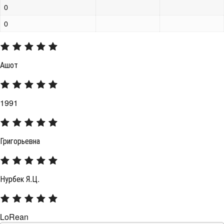
0
0
Ашот
1991
Григорьевна
Нурбек Я.Ц.
LoRean