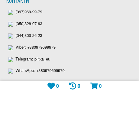
КОНТАКТИ
(097)969-99-79
(050)828-97-63
(044)300-26-23
Viber: +380979699979
Telegram: plitka_eu
WhatsApp: +380979699979
shop@plitka.eu
0
0
0
Ми приймаємо: