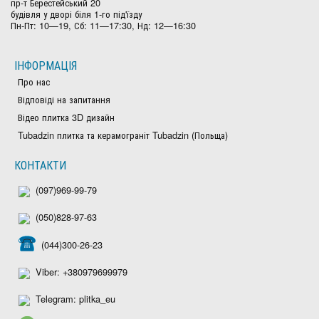
пр-т Берестейський 20
будівля у дворі біля 1-го під'їзду
Пн-Пт: 10—19, Сб: 11—17:30, Нд: 12—16:30
ІНФОРМАЦІЯ
Про нас
Відповіді на запитання
Відео плитка 3D дизайн
Tubadzin плитка та керамограніт Tubadzin (Польща)
КОНТАКТИ
(097)969-99-79
(050)828-97-63
(044)300-26-23
Viber: +380979699979
Telegram: plitka_eu