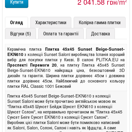
2 041,58 грн/m
2
Огляд
Характеристики
Колірна гамма плитки
Відгуки (5)
Оплата та гарантії
Доставка
Керамічна плитка
Плитка 45x45 Sunset Beige-Sunset-
з колекції Sunset Saloni виробництва Іспанія хороший
EKN610
вибір для покупки плитки у Києві. В салоні PLITKA.EU на
, на плитку Плитка 45x45 Sunset
Проспекті Перемоги 20
Beige-Sunset-EKN610 найкраща ціна, безкоштовний 3D
дизайн та гарантія. Ширина плитки дорівнює 45см і довжина
плитки дорівнює 45см. Найближчий до основного кольору
плитки RAL Classic 1001 Бежовий
Плитка 45x45 Sunset Beige-Sunset-EKN610 з колекції
Sunset Saloni може бути прочитано англійською мовою як
"Плитка 45x45 Шунсет Бейдж Шунсет EKN610 з колекції
Шунсет Солоні", на неправильно прочитаном як "Плитка 45x45
Сунсет Беіге Сунсет EKN610 з колекції Сунсет Салоні".
Виробник цієї плитки Saloni може бути помилково написаний
як Saloni, Salon, Солоні, Салоні і навіть як Іфдщтш, А саме