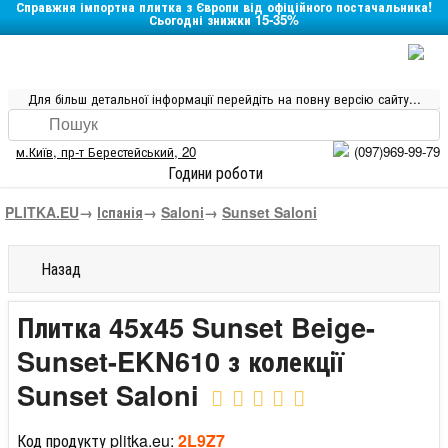
Справжня імпортна плитка з Європи від офіційного постачальника!
Сьогодні знижки 15-35%
Для більш детальної інформації перейдіть на повну версію сайту...
м.Київ
,
пр-т Берестейський, 20
(097)969-99-79
Години роботи
PLITKA.EU
→
Іспанія
→
Saloni
→
Sunset Saloni
Назад
Плитка 45x45 Sunset Beige-
Sunset-EKN610 з колекції
Sunset Saloni
Код продукту plitka.eu:
2L9Z7