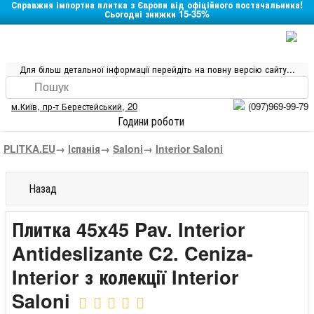
Справжня імпортна плитка з Європи від офіційного постачальника!
Сьогодні знижки 15-35%
Для більш детальної інформації перейдіть на повну версію сайту...
м.Київ
,
пр-т Берестейський, 20
(097)969-99-79
Години роботи
PLITKA.EU
→
Іспанія
→
Saloni
→
Interior Saloni
Назад
Плитка 45x45 Pav. Interior
Antideslizante C2. Ceniza-
Interior з колекції Interior
Saloni