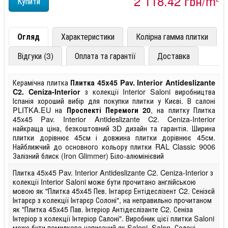
2 118,42 грн/m
Огляд
Характеристики
Колірна гамма плитки
Відгуки (3)
Оплата та гарантії
Доставка
Керамічна плитка
Плитка 45x45 Pav. Interior Antideslizante
з колекції Interior Saloni виробництва
C2. Ceniza-Interior
Іспанія хороший вибір для покупки плитки у Києві. В салоні
PLITKA.EU на
, на плитку Плитка
Проспекті Перемоги 20
45x45 Pav. Interior Antideslizante C2. Ceniza-Interior
найкраща ціна, безкоштовний 3D дизайн та гарантія. Ширина
плитки дорівнює 45см і довжина плитки дорівнює 45см.
Найближчий до основного кольору плитки RAL Classic 9006
Залізний блиск (Iron Glimmer) Біло-алюмінієвий
Плитка 45x45 Pav. Interior Antideslizante C2. Ceniza-Interior з
колекції Interior Saloni може бути прочитано англійською
мовою як "Плитка 45x45 Пев. Інтарєр Ентідеслізент C2. Сенізєй
Інтарєр з колекції Інтарєр Солоні", на неправильно прочитаном
як "Плитка 45x45 Пав. Інтеріор Антідеслізанте C2. Сеніза
Інтеріор з колекції Інтеріор Салоні". Виробник цієї плитки Saloni
може бути помилково написаний як Saloni, Salon, Солоні,