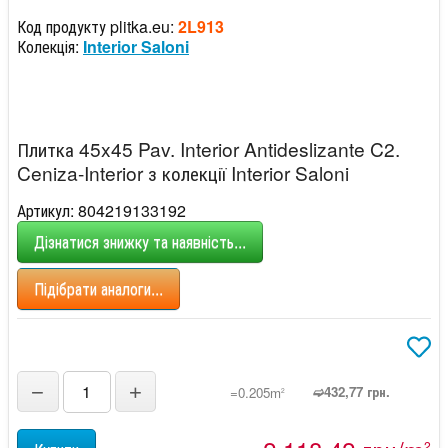
Код продукту plitka.eu:
2L913
Колекція:
Interior Saloni
Плитка 45x45 Pav. Interior Antideslizante C2.
Ceniza-Interior з колекції Interior Saloni
Артикул: 804219133192
Дізнатися знижку та наявність...
Підібрати аналоги...
−
+
➫432,77 грн.
=0.205m
2
2