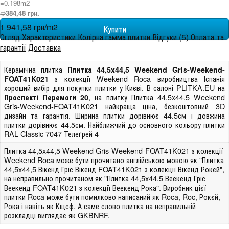
=0.198m
2
➫384,48 грн.
1 941,58 грн/m
2
Огляд
Характеристики
Колірна гамма плитки
Відгуки (5)
Оплата та
гарантії
Доставка
Керамічна плитка
Плитка 44,5x44,5 Weekend Gris-Weekend-
з колекції Weekend Roca виробництва Іспанія
FOAT41K021
хороший вибір для покупки плитки у Києві. В салоні PLITKA.EU на
, на плитку Плитка 44,5x44,5 Weekend
Проспекті Перемоги 20
Gris-Weekend-FOAT41K021 найкраща ціна, безкоштовний 3D
дизайн та гарантія. Ширина плитки дорівнює 44.5см і довжина
плитки дорівнює 44.5см. Найближчий до основного кольору плитки
RAL Classic 7047 Телеґрей 4
Плитка 44,5x44,5 Weekend Gris-Weekend-FOAT41K021 з колекції
Weekend Roca може бути прочитано англійською мовою як "Плитка
44,5x44,5 Вікенд Гріс Вікенд FOAT41K021 з колекції Вікенд Рокєй",
на неправильно прочитаном як "Плитка 44,5x44,5 Веекенд Гріс
Веекенд FOAT41K021 з колекції Веекенд Рока". Виробник цієї
плитки Roca може бути помилково написаний як Roca, Roc, Рокєй,
Рока і навіть як Кщсф, А саме слово плитка на неправильній
розкладці виглядає як GKBNRF.