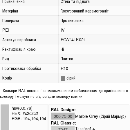
Призначення
Стіна та підлога
Матеріал
Глазурований керамограніт
Поверхня
Протиковзка
PEI
IV
Артикул виробника
FOAT41K021
Ректифікація краю
Ні
Вид
Плитка
Протиковзка обробка
R10
Колір
сірий
Кольори RAL показані за максимальним наближенням до оригінального
кольору і можуть не відповідати кольору плитки.
hsv(0,0,76)
RAL Design:
HEX: #c2c2c2
000 75 00
Marble Grey (Сірий Мармур)
RGB: 194,194,194
RAL Classic:
Телеґрей 4
7047