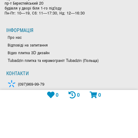
пр-т Берестейський 20
будівля у дворі біля 1-го під'їзду
Пн-Пт: 10—19, Сб: 11—17:30, Нд: 12—16:30
ІНФОРМАЦІЯ
Про нас
Відповіді на запитання
Відео плитка 3D дизайн
Tubadzin плитка та керамограніт Tubadzin (Польща)
КОНТАКТИ
(097)969-99-79
0
0
0
(050)828-97-63
(044)300-26-23
Viber: +380979699979
Telegram: plitka_eu