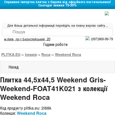
Справжня імпортна плитка з Європи від офіційного постачальника!
Сьогодні знижки 15-35%
Для більш детальної інформації перейдіть на повну версію сайту...
м.Київ
,
пр-т Берестейський, 20
(097)969-99-79
Години роботи
PLITKA.EU
→
Іспанія
→
Roca
→
Weekend Roca
Назад
Плитка 44,5x44,5 Weekend Gris-
Weekend-FOAT41K021 з колекції
Weekend Roca
Код продукту plitka.eu:
2l88k
Колекція:
Weekend Roca