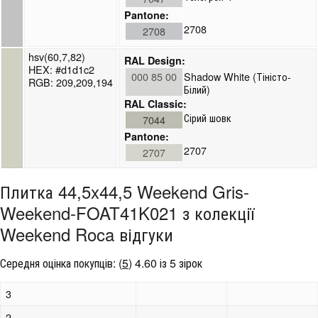
Pantone:
2708
2708
hsv(60,7,82)
RAL Design:
HEX: #d1d1c2
000 85 00
Shadow White (Тіністо-
RGB: 209,209,194
Білий)
RAL Classic:
Сірий шовк
7044
Pantone:
2707
2707
Плитка 44,5x44,5 Weekend Gris-
Weekend-FOAT41K021 з колекції
Weekend Roca відгуки
Середня оцінка покупців:
(
5
)
4.60 із 5 зірок
3
2