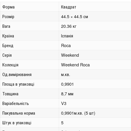
Форма
Квадрат
Розмір
44.5 × 44.5 см
Вага
20.36 кг
Країна
Іспанія
Бренд
Roca
Серія
Weekend
Колекція
Weekend Roca
Од.вимірювання
м.кв.
Площа в упаковці
0,9901
Товщина
8,7 мм
Варіабельність
V3
Пакувальна норма
0,9901м.кв. (5 шт)
Штук в упаковці
5