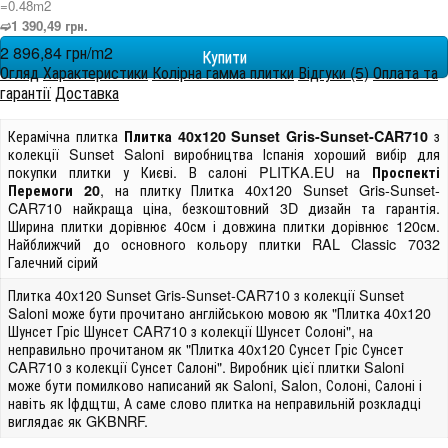
=0.48m
2
➫1 390,49 грн.
2 896,84 грн/m
2
Огляд
Характеристики
Колірна гамма плитки
Відгуки (5)
Оплата та
гарантії
Доставка
Керамічна плитка
з
Плитка 40x120 Sunset Gris-Sunset-CAR710
колекції Sunset Saloni виробництва Іспанія хороший вибір для
покупки плитки у Києві. В салоні PLITKA.EU на
Проспекті
, на плитку Плитка 40x120 Sunset Gris-Sunset-
Перемоги 20
CAR710 найкраща ціна, безкоштовний 3D дизайн та гарантія.
Ширина плитки дорівнює 40см і довжина плитки дорівнює 120см.
Найближчий до основного кольору плитки RAL Classic 7032
Галечний сірий
Плитка 40x120 Sunset Gris-Sunset-CAR710 з колекції Sunset
Saloni може бути прочитано англійською мовою як "Плитка 40x120
Шунсет Гріс Шунсет CAR710 з колекції Шунсет Солоні", на
неправильно прочитаном як "Плитка 40x120 Сунсет Гріс Сунсет
CAR710 з колекції Сунсет Салоні". Виробник цієї плитки Saloni
може бути помилково написаний як Saloni, Salon, Солоні, Салоні і
навіть як Іфдщтш, А саме слово плитка на неправильній розкладці
виглядає як GKBNRF.