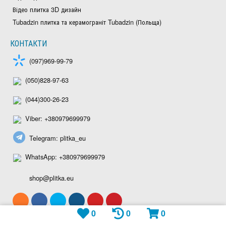
Відео плитка 3D дизайн
Tubadzin плитка та керамограніт Tubadzin (Польща)
КОНТАКТИ
(097)969-99-79
(050)828-97-63
(044)300-26-23
Viber: +380979699979
Telegram: plitka_eu
WhatsApp: +380979699979
shop@plitka.eu
0
0
0
Ми приймаємо: