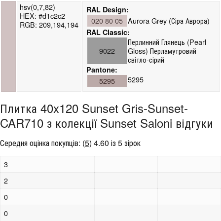
hsv(0,7,82)
RAL Design:
HEX: #d1c2c2
020 80 05
Aurora Grey (Сіра Аврора)
RGB: 209,194,194
RAL Classic:
Перлинний Глянець (Pearl
9022
Gloss) Перламутровий
світло-сірий
Pantone:
5295
5295
Плитка 40x120 Sunset Gris-Sunset-
CAR710 з колекції Sunset Saloni відгуки
Середня оцінка покупців:
(
5
)
4.60 із 5 зірок
3
2
0
0