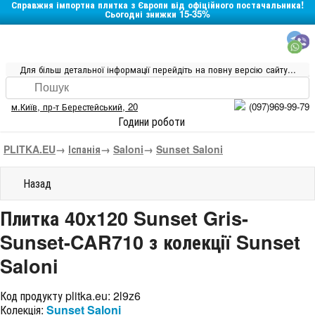
Справжня імпортна плитка з Європи від офіційного постачальника!
Сьогодні знижки 15-35%
Для більш детальної інформації перейдіть на повну версію сайту...
м.Київ
,
пр-т Берестейський, 20
(097)969-99-79
Години роботи
PLITKA.EU
→
Іспанія
→
Saloni
→
Sunset Saloni
Назад
Плитка 40x120 Sunset Gris-
Sunset-CAR710 з колекції Sunset
Saloni
Код продукту plitka.eu:
2l9z6
Колекція:
Sunset Saloni