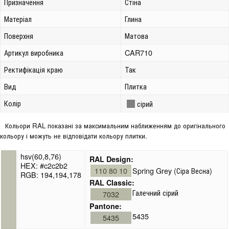
Призначення
Стіна
Матеріал
Глина
Поверхня
Матова
Артикул виробника
CAR710
Ректифікація краю
Так
Вид
Плитка
Колір
сірий
Кольори RAL показані за максимальним наближенням до оригінального
кольору і можуть не відповідати кольору плитки.
hsv(60,8,76)
RAL Design:
HEX: #c2c2b2
110 80 10
Spring Grey (Сіра Весна)
RGB: 194,194,178
RAL Classic:
Галечний сірий
7032
Pantone:
5435
5435