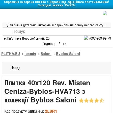
Справжня імпортна плитка з Європи від офіційного постачальника!
Сьогодні знижки 15-35%
Для більш детальної інформації перейдіть на повну версію сайту...
м.Київ
,
пр-т Берестейський, 20
(097)969-99-79
Години роботи
PLITKA.EU
→
Іспанія
→
Saloni
→
Byblos Saloni
Назад
Плитка 40x120 Rev. Misten
Ceniza-Byblos-HVA713 з
колекції Byblos Saloni
Код продукту plitka.eu:
2L8R1