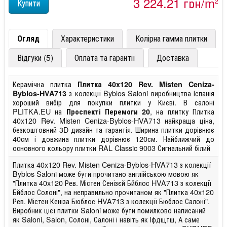
3 224,21 грн/m
2
Огляд
Характеристики
Колірна гамма плитки
Відгуки (5)
Оплата та гарантії
Доставка
Керамічна плитка
Плитка 40x120 Rev. Misten Ceniza-
з колекції Byblos Saloni виробництва Іспанія
Byblos-HVA713
хороший вибір для покупки плитки у Києві. В салоні
PLITKA.EU на
, на плитку Плитка
Проспекті Перемоги 20
40x120 Rev. Misten Ceniza-Byblos-HVA713 найкраща ціна,
безкоштовний 3D дизайн та гарантія. Ширина плитки дорівнює
40см і довжина плитки дорівнює 120см. Найближчий до
основного кольору плитки RAL Classic 9003 Сигнальний білий
Плитка 40x120 Rev. Misten Ceniza-Byblos-HVA713 з колекції
Byblos Saloni може бути прочитано англійською мовою як
"Плитка 40x120 Рев. Містен Сенізєй Бйблос HVA713 з колекції
Бйблос Солоні", на неправильно прочитаном як "Плитка 40x120
Рев. Містен Кеніза Бюблос HVA713 з колекції Бюблос Салоні".
Виробник цієї плитки Saloni може бути помилково написаний
як Saloni, Salon, Солоні, Салоні і навіть як Іфдщтш, А саме