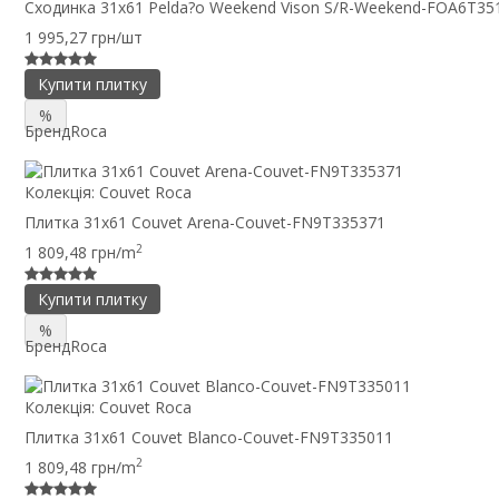
Сходинка 31x61 Pelda?o Weekend Vison S/R-Weekend-FOA6T35
1 995,27 грн/шт
Купити плитку
%
Бренд
Roca
Колекція:
Couvet Roca
Плитка 31x61 Couvet Arena-Couvet-FN9T335371
2
1 809,48 грн/m
Купити плитку
%
Бренд
Roca
Колекція:
Couvet Roca
Плитка 31x61 Couvet Blanco-Couvet-FN9T335011
2
1 809,48 грн/m