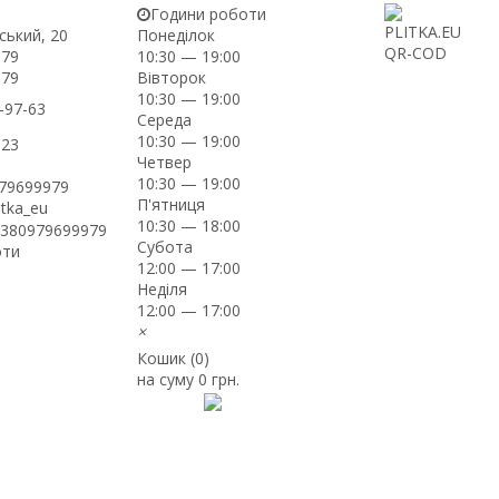
Години роботи
ський, 20
Понеділок
-79
10:30 — 19:00
Вівторок
-79
10:30 — 19:00
-97-63
Середа
10:30 — 19:00
-23
Четвер
10:30 — 19:00
979699979
П'ятниця
itka_eu
10:30 — 18:00
+380979699979
Субота
оти
12:00 — 17:00
Неділя
12:00 — 17:00
×
Кошик (
0
)
на суму
0 грн.