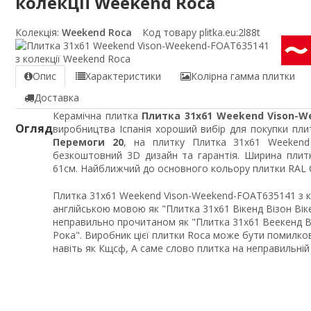
колекції Weekend Roca
Колекція:
Weekend Roca
Код товару plitka.eu:
2l88t
Опис
Характеристики
Колірна гамма плитки
Доставка
Керамічна плитка
Плитка 31x61 Weekend Vison-W
Огляд
виробництва Іспанія хороший вибір для покупки плит
Перемоги 20
, на плитку Плитка 31x61 Weekend 
безкоштовний 3D дизайн та гарантія. Ширина плит
61см. Найближчий до основного кольору плитки RAL Cl
Плитка 31x61 Weekend Vison-Weekend-FOAT635141 з 
англійською мовою як "Плитка 31x61 Вікенд Візон Віке
неправильно прочитаном як "Плитка 31x61 Веекенд В
Рока". Виробник цієї плитки Roca може бути помилков
навіть як Кщсф, А саме слово плитка на неправильній