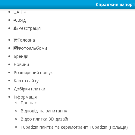
Справжня імпорт
UAH
Вхід
Реєстрація
Головна
Фотоальбоми
Бренди
Новини
Розширений пошук
Карта сайту
Добірки плитки
Інформація
Про нас
Відповіді на запитання
Відео плитка 3D дизайн
Tubadzin плитка та керамограніт Tubadzin (Польща)