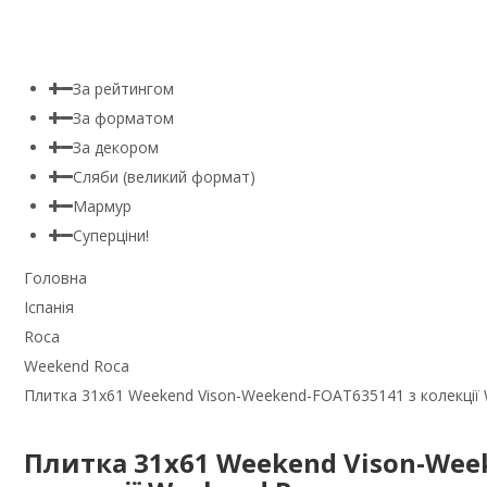
За рейтингом
За форматом
За декором
Сляби (великий формат)
Мармур
Суперціни!
Головна
Іспанія
Roca
Weekend Roca
Плитка 31x61 Weekend Vison-Weekend-FOAT635141 з колекції
Плитка 31x61 Weekend Vison-Wee