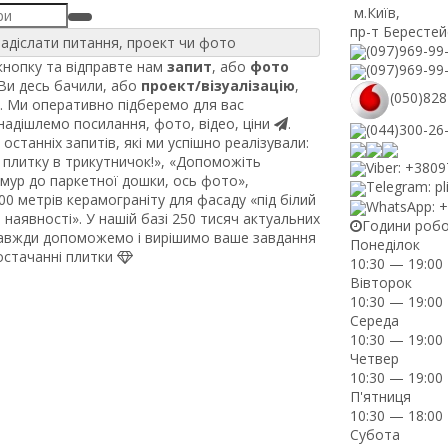
м.Київ
,
пр-т Берестей
адіслати питання, проект чи фото
(097)969-99
нопку та відправте нам
запит
, або
фото
(097)969-99
 Ви десь бачили, або
проект/візуалізацію
,
(050)828
. Ми оперативно підберемо для вас
 надішлемо посилання, фото, відео, ціни
.
(044)300-26
останніх запитів, які ми успішно реалізували:
плитку в трикутничок!», «Допоможіть
Viber: +380
рмур до паркетної дошки, ось фото»,
Telegram: pl
0 метрів керамограніту для фасаду «під білий
WhatsApp: 
наявності». У нашій базі 250 тисяч актуальних
Години роб
завжди допоможемо і вирішимо ваше завдання
Понеділок
постачанні плитки
10:30 — 19:00
Вівторок
10:30 — 19:00
Середа
10:30 — 19:00
Четвер
10:30 — 19:00
П'ятниця
10:30 — 18:00
Субота