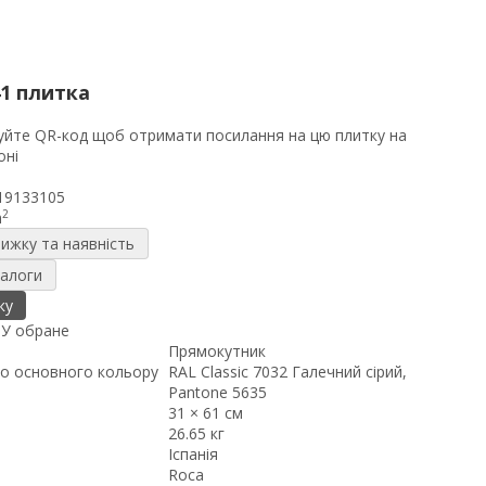
1 плитка
19133105
2
m
нижку та наявність
налоги
ку
я
У обране
Прямокутник
о основного кольору
RAL Classic 7032 Галечний сірий,
Pantone 5635
31 × 61 см
26.65 кг
Іспанія
Roca