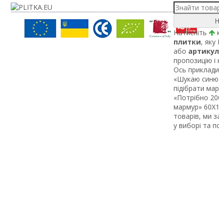
Н
Натисніть
к
плитки
, яку
або
артикул
пропозицію і
Ось приклади 
«Шукаю синю 
підібрати ма
«Потрібно 200
мармур» 60Х1 
товарів, ми 
у виборі та 