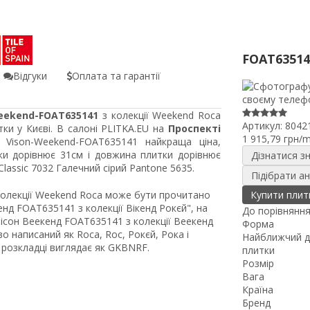
FOAT63514
Відгуки
Оплата та гарантії
eekend-FOAT635141
з колекції Weekend Roca
Артикул:
8042
ки у Києві. В салоні PLITKA.EU на
Проспекті
1 915,79 грн/
Vison-Weekend-FOAT635141 найкраща ціна,
ки дорівнює 31см і довжина плитки дорівнює
Дізнатися з
assic 7032 Галечний сірий Pantone 5635.
Підібрати а
колекції Weekend Roca може бути прочитано
Купити плит
нд FOAT635141 з колекції Вікенд Рокєй", на
До порівнянн
ісон Веекенд FOAT635141 з колекції Веекенд
Форма
о написаний як Roca, Roc, Рокєй, Рока і
Найближчий д
 розкладці виглядає як GKBNRF.
плитки
Розмір
Вага
Країна
Бренд