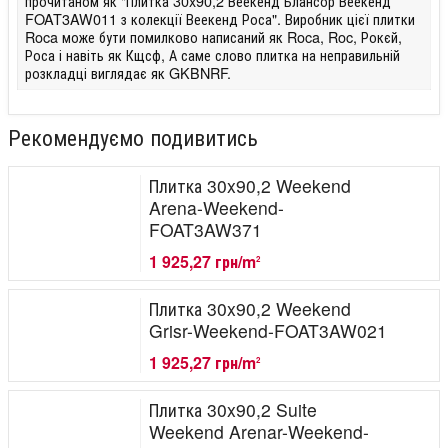
прочитаном як "Плитка 30x90,2 Веекенд Блансор Веекенд
FOAT3AW011 з колекції Веекенд Роса". Виробник цієї плитки
Roca може бути помилково написаний як Roca, Roc, Рокєй,
Роса і навіть як Кщсф, А саме слово плитка на неправильній
розкладці виглядає як GKBNRF.
Рекомендуємо подивитись
Плитка 30x90,2 Weekend
Arena-Weekend-
FOAT3AW371
1 925,27 грн/m
2
Плитка 30x90,2 Weekend
Grisr-Weekend-FOAT3AW021
1 925,27 грн/m
2
Плитка 30x90,2 Suite
Weekend Arenar-Weekend-