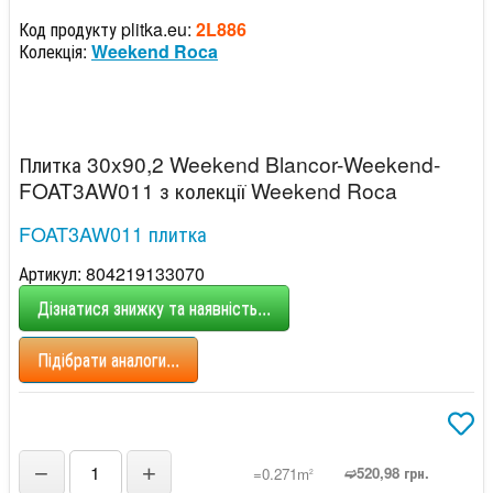
Код продукту plitka.eu:
2L886
Колекція:
Weekend Roca
Плитка 30x90,2 Weekend Blancor-Weekend-
FOAT3AW011 з колекції Weekend Roca
FOAT3AW011 плитка
Артикул: 804219133070
Дізнатися знижку та наявність...
Підібрати аналоги...
−
+
➫520,98 грн.
=0.271m
2