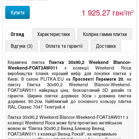
1 925,27 грн/m
2
Огляд
Характеристики
Колірна гамма плитки
Відгуки (3)
Оплата та гарантії
Доставка
Керамічна плитка
Плитка 30x90,2 Weekend Blancor-
з колекції Weekend Roca
Weekend-FOAT3AW011
виробництва Іспанія хороший вибір для покупки плитки у
Києві. В салоні PLITKA.EU на
, на
Проспекті Перемоги 20
плитку Плитка 30x90,2 Weekend Blancor-Weekend-
FOAT3AW011 найкраща ціна, безкоштовний 3D дизайн та
гарантія. Ширина плитки дорівнює 30см і довжина плитки
дорівнює 90.2см. Найближчий до основного кольору плитки
RAL Classic 7047 Телеґрей 4
Плитка 30x90,2 Weekend Blancor-Weekend-FOAT3AW011 з
колекції Weekend Roca може бути прочитано англійською
мовою як "Плитка 30x90,2 Вікенд Бленкор Вікенд
FOAT3AW011 з колекції Вікенд Рокєй", на неправильно