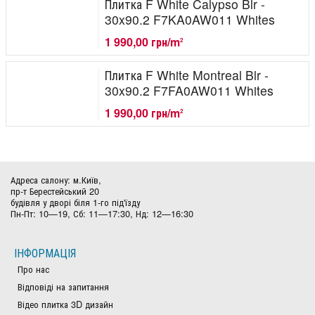
Плитка F White Calypso Blr -
30x90.2 F7KA0AW011 Whites
1 990,00 грн/m
2
Плитка F White Montreal Blr -
30x90.2 F7FA0AW011 Whites
1 990,00 грн/m
2
Адреса салону: м.Київ,
пр-т Берестейський 20
будівля у дворі біля 1-го під'їзду
Пн-Пт: 10—19, Сб: 11—17:30, Нд: 12—16:30
ІНФОРМАЦІЯ
Про нас
Відповіді на запитання
Відео плитка 3D дизайн