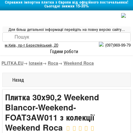
Справжня імпортна плитка з Європи від офіційного постачальника!
Сьогодні знижки 15-35%
Для більш детальної інформації перейдіть на повну версію сайту...
м.Київ
,
пр-т Берестейський, 20
(097)969-99-79
Години роботи
PLITKA.EU
→
Іспанія
→
Roca
→
Weekend Roca
Назад
Плитка 30x90,2 Weekend
Blancor-Weekend-
FOAT3AW011 з колекції
Weekend Roca