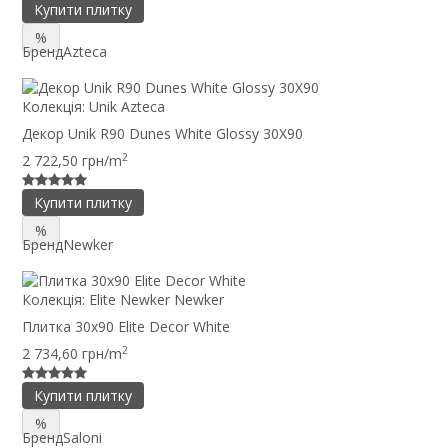
Купити плитку
%
Бренд
Azteca
Колекція:
Unik Azteca
Декор Unik R90 Dunes White Glossy 30X90
2
2 722,50 грн/m
Купити плитку
%
Бренд
Newker
Колекція:
Elite Newker Newker
Плитка 30x90 Elite Decor White
2
2 734,60 грн/m
Купити плитку
%
Бренд
Saloni