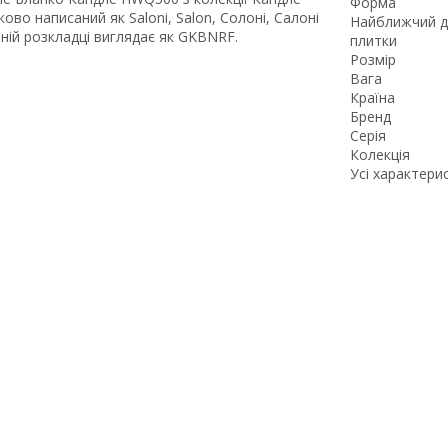
Форма
ово написаний як Saloni, Salon, Солоні, Салоні
Найближчий д
ьній розкладці виглядає як GKBNRF.
плитки
Розмір
Вага
Країна
Бренд
Серія
Колекція
Усі характери