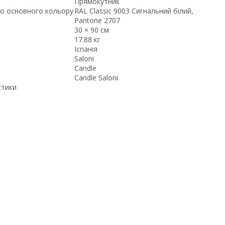
Прямокутник
о основного кольору
RAL Classic 9003 Сигнальний білий,
Pantone 2707
30 × 90 см
17.88 кг
Іспанія
Saloni
Candle
Candle Saloni
стики