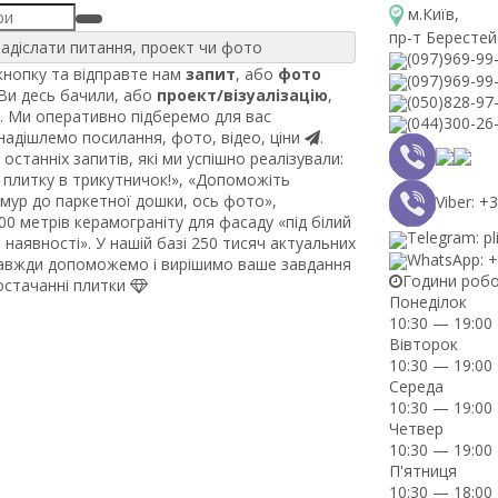
м.Київ
,
пр-т Берестей
адіслати питання, проект чи фото
(097)969-99
нопку та відправте нам
запит
, або
фото
(097)969-99
 Ви десь бачили, або
проект/візуалізацію
,
(050)828-97
. Ми оперативно підберемо для вас
(044)300-26
 надішлемо посилання, фото, відео, ціни
.
останніх запитів, які ми успішно реалізували:
плитку в трикутничок!», «Допоможіть
рмур до паркетної дошки, ось фото»,
Viber: 
0 метрів керамограніту для фасаду «під білий
Telegram: pl
наявності». У нашій базі 250 тисяч актуальних
WhatsApp: 
завжди допоможемо і вирішимо ваше завдання
Години роб
постачанні плитки
Понеділок
10:30 — 19:00
Вівторок
10:30 — 19:00
Середа
10:30 — 19:00
Четвер
10:30 — 19:00
П'ятниця
10:30 — 18:00