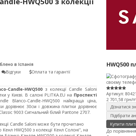
Candle-HWQ500 з колекції
HWQ500 п
Відгуки
Оплата та гарантії
nco-Candle-HWQ500
з колекції Candle Saloni
Артикул:
8042
ки у Києві. В салоні PLITKA.EU на
Проспекті
2 701,58 грн/
ndle Blanco-Candle-HWQ500 найкраща ціна,
ки дорівнює 30см і довжина плитки дорівнює
Дізнатися з
assic 9003 Сигнальний білий Pantone 2707.
Підібрати а
екції Candle Saloni може бути прочитано
Купити плит
 Кенл HWQ500 з колекції Кенл Солоні", на
До порівнянн
ле Бланко Кандле HWQ500 з колекції Кандле