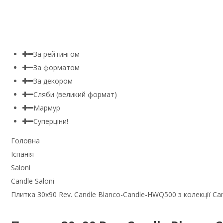
За рейтингом
За форматом
За декором
Сляби (великий формат)
Мармур
Суперціни!
Головна
Іспанія
Saloni
Candle Saloni
Плитка 30x90 Rev. Candle Blanco-Candle-HWQ500 з колекції Can