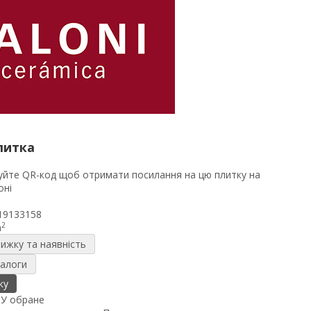
литка
19133158
2
m
нижку та наявність
налоги
ку
я
У обране