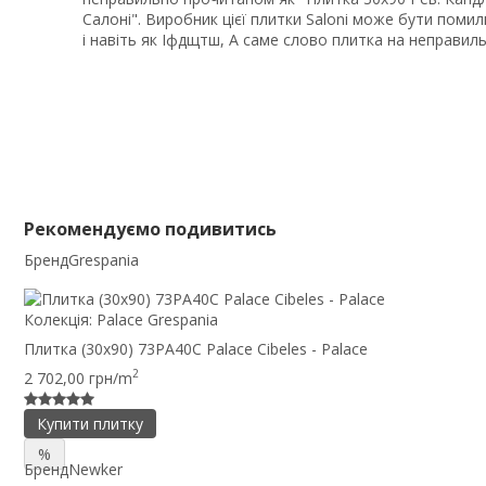
Салоні". Виробник цієї плитки Saloni може бути помилк
і навіть як Іфдщтш, А саме слово плитка на неправил
Рекомендуємо подивитись
Бренд
Grespania
Колекція:
Palace Grespania
Плитка (30x90) 73PA40C Palace Cibeles - Palace
2
2 702,00 грн/m
Купити плитку
%
Бренд
Newker