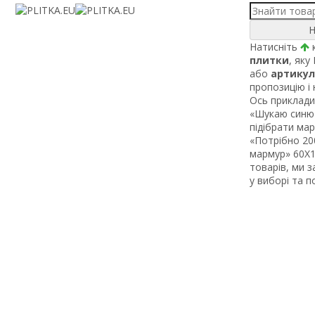
Н
Натисніть
к
плитки
, яку
або
артикул
пропозицію і
Ось приклади 
«Шукаю синю 
підібрати ма
«Потрібно 200
мармур» 60Х1 
товарів, ми 
у виборі та 