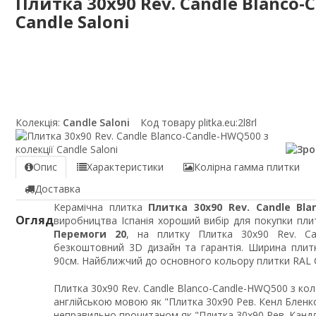
Плитка 30x90 Rev. Candle Blanco-
Candle Saloni
Колекція:
Candle Saloni
Код товару plitka.eu:
2l8rl
Опис
Характеристики
Колірна гамма плитки
Доставка
Керамічна плитка
Плитка 30x90 Rev. Candle Bla
Огляд
виробництва Іспанія хороший вибір для покупки плит
Перемоги 20
, на плитку Плитка 30x90 Rev. Ca
безкоштовний 3D дизайн та гарантія. Ширина плит
90см. Найближчий до основного кольору плитки RAL Cl
Плитка 30x90 Rev. Candle Blanco-Candle-HWQ500 з кол
англійською мовою як "Плитка 30x90 Рев. Кенл Бленко
неправильно прочитаном як "Плитка 30x90 Рев. Канд