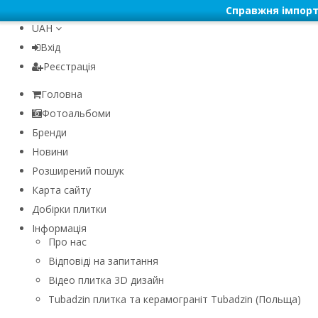
Справжня імпорт
UAH
Вхід
Реєстрація
Головна
Фотоальбоми
Бренди
Новини
Розширений пошук
Карта сайту
Добірки плитки
Інформація
Про нас
Відповіді на запитання
Відео плитка 3D дизайн
Tubadzin плитка та керамограніт Tubadzin (Польща)