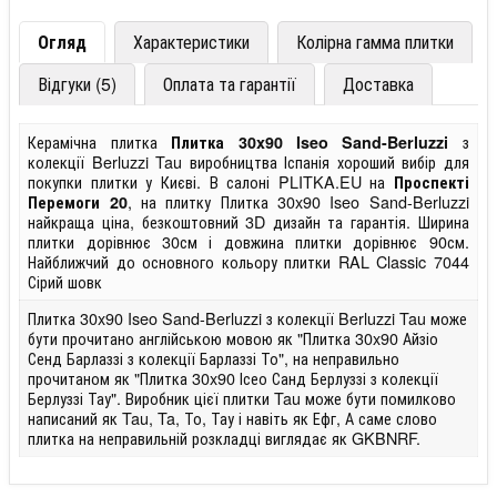
Огляд
Характеристики
Колірна гамма плитки
Відгуки (5)
Оплата та гарантії
Доставка
Керамічна плитка
з
Плитка 30x90 Iseo Sand-Berluzzi
колекції Berluzzi Tau виробництва Іспанія хороший вибір для
покупки плитки у Києві. В салоні PLITKA.EU на
Проспекті
, на плитку Плитка 30x90 Iseo Sand-Berluzzi
Перемоги 20
найкраща ціна, безкоштовний 3D дизайн та гарантія. Ширина
плитки дорівнює 30см і довжина плитки дорівнює 90см.
Найближчий до основного кольору плитки RAL Classic 7044
Сірий шовк
Плитка 30x90 Iseo Sand-Berluzzi з колекції Berluzzi Tau може
бути прочитано англійською мовою як "Плитка 30x90 Айзіо
Сенд Барлаззі з колекції Барлаззі То", на неправильно
прочитаном як "Плитка 30x90 Ісео Санд Берлуззі з колекції
Берлуззі Тау". Виробник цієї плитки Tau може бути помилково
написаний як Tau, Ta, То, Тау і навіть як Ефг, А саме слово
плитка на неправильній розкладці виглядає як GKBNRF.