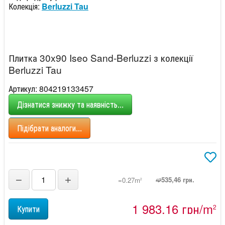
Колекція:
Berluzzi Tau
Плитка 30x90 Iseo Sand-Berluzzi з колекції
Berluzzi Tau
Артикул: 804219133457
Дізнатися знижку та наявність...
Підібрати аналоги...
−
+
➫535,46 грн.
=0.27m
2
1 983,16 грн/m
2