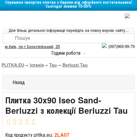
Справжня імпортна плитка з Європи від офіційного постачальника!
Сьогодні знижки 15-35%
Для більш детальної інформації перейдіть на повну версію сайту...
м.Київ
,
пр-т Берестейський, 20
(097)969-99-79
Години роботи
PLITKA.EU
→
Іспанія
→
Tau
→
Berluzzi Tau
Назад
Плитка 30x90 Iseo Sand-
Berluzzi з колекції Berluzzi Tau
Код продукту plitka.eu:
2LA07