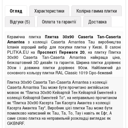
Огляд
Характеристики
Колірна гамма плитки
Відгуки (5)
Оплата та гарантії
Доставка
Керамічна плитка
Плитка 30x90 Caserta Tan-Caserta
з колекції Caserta Amantea Tau виробництва
Amantea
Іспанія хороший вибір для покупки плитки у Києві. В салоні
PLITKA.EU на
, на плитку Плитка
Проспекті Перемоги 20
30x90 Caserta Tan-Caserta Amantea найкраща ціна,
безкоштовний 3D дизайн та гарантія. Ширина плитки дорівнює
30см і довжина плитки дорівнює 90см. Найближчий до
основного кольору плитки RAL Classic 1019 Сіро-бежевий
Плитка 30x90 Caserta Tan-Caserta Amantea з колекції
Caserta Amantea Tau може бути прочитано англійською
мовою як "Плитка 30x90 Кейзартєй Тен Кейзартєй Ементеей з
колекції Кейзартєй Ементеей То", на неправильно прочитаном
як "Плитка 30x90 Касерта Тан Касерта Амантеа з колекції
Касерта Амантеа Тау". Виробник цієї плитки Tau може бути
помилково написаний як Tau, Ta, То, Тау і навіть як Ефг, А
саме слово плитка на неправильній розкладці виглядає як
GKBNRF.