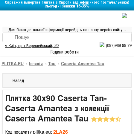
Справжня імпортна плитка з Європи від офіційного постачальника!
Сьогодні знижки 15-35%
Для більш детальної інформації перейдіть на повну версію сайту...
м.Київ
,
пр-т Берестейський, 20
(097)969-99-79
Години роботи
PLITKA.EU
→
Іспанія
→
Tau
→
Caserta Amantea Tau
Назад
Плитка 30x90 Caserta Tan-
Caserta Amantea з колекції
Caserta Amantea Tau
Код продукту plitka.eu:
2LA26