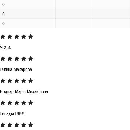
0
0
0
Ч.Х.З.
Галина Макарова
Боднар Марія Михайлівна
Генадій1995