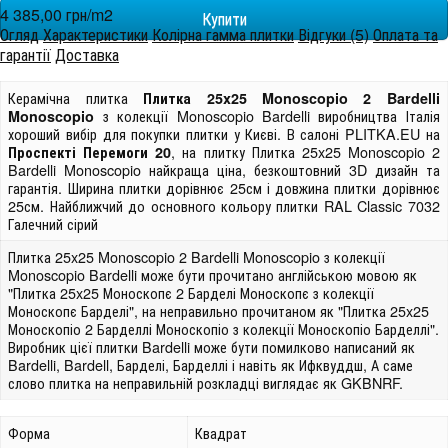
4 385,00 грн/m
2
Огляд
Характеристики
Колірна гамма плитки
Відгуки (5)
Оплата та
гарантії
Доставка
Керамічна плитка
Плитка 25x25 Monoscopio 2 Bardelli
з колекції Monoscopio Bardelli виробництва Італія
Monoscopio
хороший вибір для покупки плитки у Києві. В салоні PLITKA.EU на
, на плитку Плитка 25x25 Monoscopio 2
Проспекті Перемоги 20
Bardelli Monoscopio найкраща ціна, безкоштовний 3D дизайн та
гарантія. Ширина плитки дорівнює 25см і довжина плитки дорівнює
25см. Найближчий до основного кольору плитки RAL Classic 7032
Галечний сірий
Плитка 25x25 Monoscopio 2 Bardelli Monoscopio з колекції
Monoscopio Bardelli може бути прочитано англійською мовою як
"Плитка 25x25 Моноскопє 2 Барделі Моноскопє з колекції
Моноскопє Барделі", на неправильно прочитаном як "Плитка 25x25
Моноскопіо 2 Барделлі Моноскопіо з колекції Моноскопіо Барделлі".
Виробник цієї плитки Bardelli може бути помилково написаний як
Bardelli, Bardell, Барделі, Барделлі і навіть як Ифквуддш, А саме
слово плитка на неправильній розкладці виглядає як GKBNRF.
Форма
Квадрат