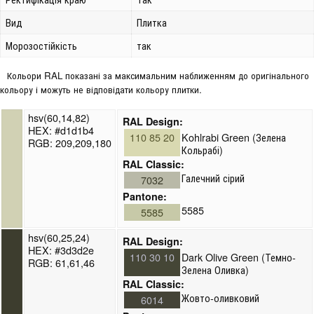
Вид
Плитка
Морозостійкість
так
Кольори RAL показані за максимальним наближенням до оригінального
кольору і можуть не відповідати кольору плитки.
hsv(60,14,82)
RAL Design:
HEX: #d1d1b4
110 85 20
Kohlrabi Green (Зелена
RGB: 209,209,180
Кольрабі)
RAL Classic:
Галечний сірий
7032
Pantone:
5585
5585
hsv(60,25,24)
RAL Design:
HEX: #3d3d2e
110 30 10
Dark Olive Green (Темно-
RGB: 61,61,46
Зелена Оливка)
RAL Classic:
Жовто-оливковий
6014