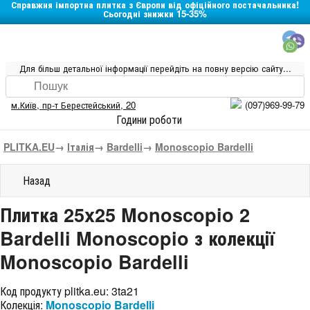
Справжня імпортна плитка з Європи від офіційного постачальника!
Сьогодні знижки 15-35%
Для більш детальної інформації перейдіть на повну версію сайту...
м.Київ
,
пр-т Берестейський, 20
(097)969-99-79
Години роботи
PLITKA.EU
→
Італія
→
Bardelli
→
Monoscopio Bardelli
Назад
Плитка 25x25 Monoscopio 2
Bardelli Monoscopio з колекції
Monoscopio Bardelli
Код продукту plitka.eu:
3ta21
Колекція:
Monoscopio Bardelli