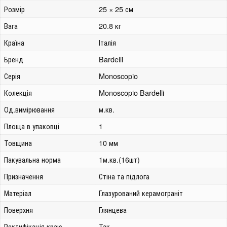
Розмір
25 × 25 см
Вага
20.8 кг
Країна
Італія
Бренд
Bardelli
Серія
Monoscopio
Колекція
Monoscopio Bardelli
Од.вимірювання
м.кв.
Площа в упаковці
1
Товщина
10 мм
Пакувальна норма
1м.кв.(16шт)
Призначення
Стіна та підлога
Матеріал
Глазурований керамограніт
Поверхня
Глянцева
Ректифікація краю
Так