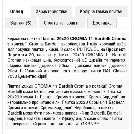
Огляд
Характеристики
Колірна гамма плитки
Відгуки (5)
Оплата та гарантії
Доставка
Керамічна плитка
Плитка 20x20 CROMIA 11 Bardelli Cromia
з колекції Cromia Bardelli виробництва Італія хороший вибір
для покупки плитки у Києві. В салоні PLITKA.EU на
Проспекті
, на плитку Плитка 20x20 CROMIA 11 Bardelli
Перемоги 20
Cromia найкраща ціна, безкоштовний 3D дизайн та гарантія.
Ширина плитки дорівнює 20см і довжина плитки дорівнює
20см. Найближчий до основного кольору плитки RAL Classic
7033 Цементно-сірий
Плитка 20x20 CROMIA 11 Bardelli Cromia з колекції Cromia
Bardelli може бути прочитано англійською мовою як "Плитка
20x20 Кромія 11 Барделі Кромія з колекції Кромія Барделі", на
неправильно прочитаном як "Плитка 20x20 Сроміа 11 Барделлі
Сроміа з колекції Сроміа Барделлі". Виробник цієї плитки
Bardelli може бути помилково написаний як Bardelli, Bardell,
Барделі, Барделлі і навіть як Ифквуддш, А саме слово плитка
на неправильній розкладці виглядає як GKBNRF.