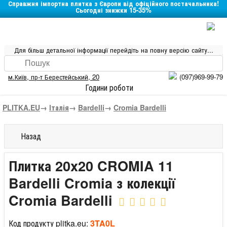
Справжня імпортна плитка з Європи від офіційного постачальника!
Сьогодні знижки 15-35%
Для більш детальної інформації перейдіть на повну версію сайту...
м.Київ
,
пр-т Берестейський, 20
(097)969-99-79
Години роботи
PLITKA.EU
→
Італія
→
Bardelli
→
Cromia Bardelli
Назад
Плитка 20x20 CROMIA 11
Bardelli Cromia з колекції
Cromia Bardelli
Код продукту plitka.eu:
3TA0L