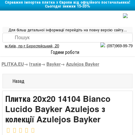
Справжня імпортна плитка з Європи від офіційного постачальника!
Сьогодні знижки 15-35%
Для більш детальної інформації перейдіть на повну версію сайту...
м.Київ
,
пр-т Берестейський, 20
(097)969-99-79
Години роботи
PLITKA.EU
→
Італія
→
Bayker
→
Azulejos Bayker
Назад
Плитка 20x20 14104 Bianco
Lucido Bayker Azulejos з
колекції Azulejos Bayker