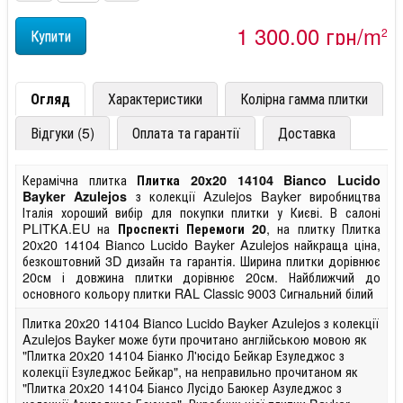
1 300,00 грн/m
2
Огляд
Характеристики
Колірна гамма плитки
Відгуки (5)
Оплата та гарантії
Доставка
Керамічна плитка
Плитка 20x20 14104 Bianco Lucido
з колекції Azulejos Bayker виробництва
Bayker Azulejos
Італія хороший вибір для покупки плитки у Києві. В салоні
PLITKA.EU на
, на плитку Плитка
Проспекті Перемоги 20
20x20 14104 Bianco Lucido Bayker Azulejos найкраща ціна,
безкоштовний 3D дизайн та гарантія. Ширина плитки дорівнює
20см і довжина плитки дорівнює 20см. Найближчий до
основного кольору плитки RAL Classic 9003 Сигнальний білий
Плитка 20x20 14104 Bianco Lucido Bayker Azulejos з колекції
Azulejos Bayker може бути прочитано англійською мовою як
"Плитка 20x20 14104 Біанко Л'юсідо Бейкар Езуледжос з
колекції Езуледжос Бейкар", на неправильно прочитаном як
"Плитка 20x20 14104 Біансо Лусідо Баюкер Азуледжос з