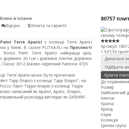
80757 пли
Відгуки
Оплата та гарантії
Paint Terre Aparici
з колекції Terre Aparici
Артикул:
1801
ки у Києві. В салоні PLITKA.EU на
Проспекті
1 537,50 грн/
 Rosso Paint Terre Aparici найкраща ціна,
и дорівнює 20.1см і довжина плитки дорівнює
Дізнатися з
 Classic 3012 Біжево-червоний Pantone 4725.
Підібрати а
екції Terre Aparici може бути прочитано
Купити плит
т Тарр Епарісі з колекції Тарр Епарісі", на
До порівнянн
оссо Паінт Терре Апарікі з колекції Терре
Розмір
ово написаний як Aparici, Aparic, Епарісі,
Найближчий д
неправильній розкладці виглядає як GKBNRF.
плитки
Країна
Бренд
Серія
Колекція
Цінова група