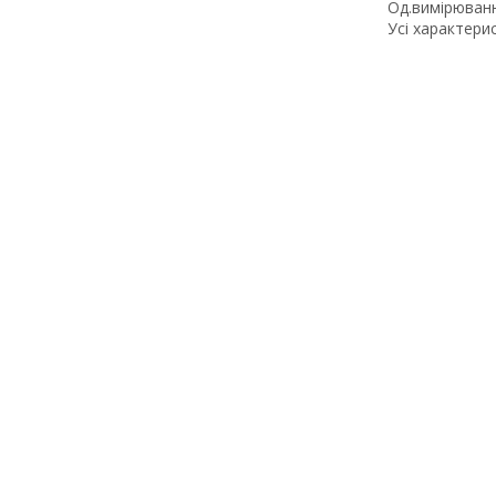
Од.вимірюван
Усі характери