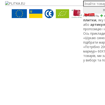
Н
Натисніть
к
плитки
, яку
або
артикул
пропозицію і
Ось приклади 
«Шукаю синю 
підібрати ма
«Потрібно 200
мармур» 60Х1 
товарів, ми 
у виборі та 