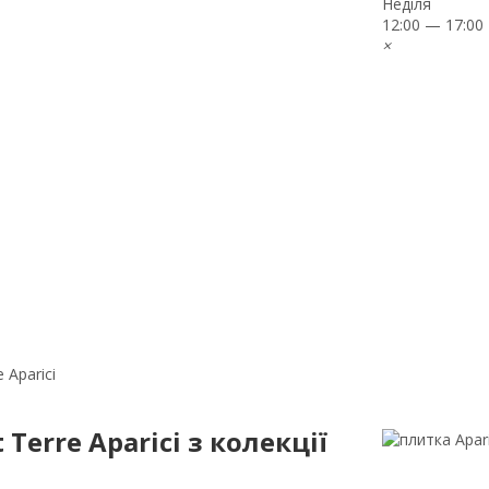
Неділя
12:00 — 17:00
×
 Aparici
 Terre Aparici з колекції