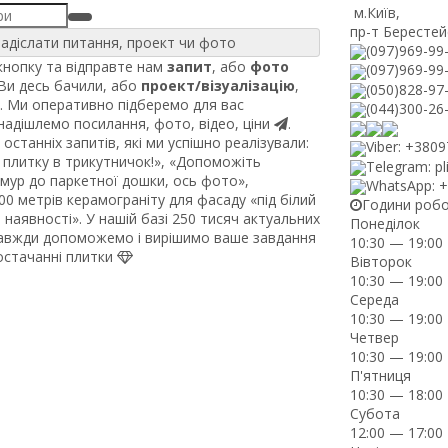
м.Київ
,
пр-т Берестей
адіслати питання, проект чи фото
(097)969-99
нопку та відправте нам
запит
, або
фото
(097)969-99
 Ви десь бачили, або
проект/візуалізацію
,
(050)828-97
. Ми оперативно підберемо для вас
(044)300-26
 надішлемо посилання, фото, відео, ціни
.
останніх запитів, які ми успішно реалізували:
Viber: +380
плитку в трикутничок!», «Допоможіть
Telegram: pl
рмур до паркетної дошки, ось фото»,
WhatsApp: 
0 метрів керамограніту для фасаду «під білий
Години роб
наявності». У нашій базі 250 тисяч актуальних
Понеділок
завжди допоможемо і вирішимо ваше завдання
10:30 — 19:00
постачанні плитки
Вівторок
10:30 — 19:00
Середа
10:30 — 19:00
Четвер
10:30 — 19:00
П'ятниця
10:30 — 18:00
Субота
12:00 — 17:00