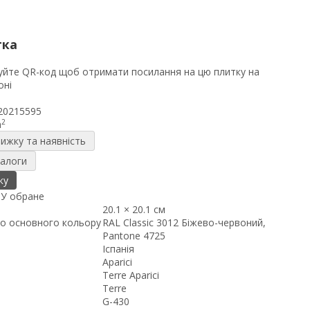
тка
20215595
2
m
нижку та наявність
налоги
ку
я
У обране
20.1 × 20.1 см
о основного кольору
RAL Classic 3012 Біжево-червоний,
Pantone 4725
Іспанія
Aparici
Terre Aparici
Terre
G-430