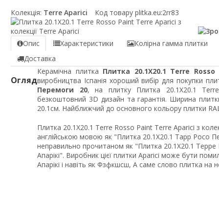
Колекція:
Terre Aparici
Код товару plitka.eu:
2rr83
Опис
Характеристики
Колірна гамма плитки
Доставка
Керамічна плитка
Плитка 20.1X20.1 Terre Rosso 
Огляд
виробництва Іспанія хороший вибір для покупки плит
Перемоги 20
, на плитку Плитка 20.1X20.1 Terre
безкоштовний 3D дизайн та гарантія. Ширина плитк
20.1см. Найближчий до основного кольору плитки RAL
Плитка 20.1X20.1 Terre Rosso Paint Terre Aparici з кол
англійською мовою як "Плитка 20.1X20.1 Тарр Росо Пейн
неправильно прочитаном як "Плитка 20.1X20.1 Терре Р
Апарікі". Виробник цієї плитки Aparici може бути помилк
Апарікі і навіть як Фзфкшсш, А саме слово плитка на 