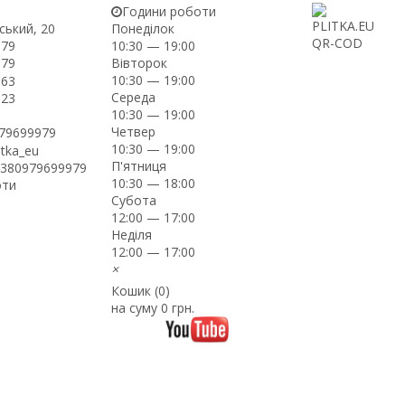
Години роботи
ський, 20
Понеділок
-79
10:30 — 19:00
Вівторок
-79
10:30 — 19:00
-63
Середа
-23
10:30 — 19:00
Четвер
979699979
10:30 — 19:00
itka_eu
П'ятниця
+380979699979
10:30 — 18:00
оти
Субота
12:00 — 17:00
Неділя
12:00 — 17:00
×
Кошик (
0
)
на суму
0 грн.