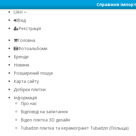
Справжня імпорт
UAH
Вхід
Реєстрація
Головна
Фотоальбоми
Бренди
Новини
Розширений пошук
Карта сайту
Добірки плитки
Інформація
Про нас
Відповіді на запитання
Відео плитка 3D дизайн
Tubadzin плитка та керамограніт Tubadzin (Польща)