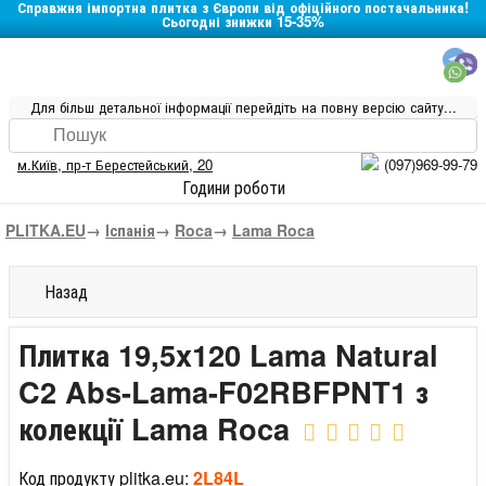
Справжня імпортна плитка з Європи від офіційного постачальника!
Сьогодні знижки 15-35%
Для більш детальної інформації перейдіть на повну версію сайту...
м.Київ
,
пр-т Берестейський, 20
(097)969-99-79
Години роботи
PLITKA.EU
→
Іспанія
→
Roca
→
Lama Roca
Назад
Плитка 19,5x120 Lama Natural
C2 Abs-Lama-F02RBFPNT1 з
колекції Lama Roca
Код продукту plitka.eu:
2L84L