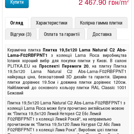
2 467,90 грн/m
2
Огляд
Характеристики
Колірна гамма плитки
Відгуки (3)
Оплата та гарантії
Доставка
Керамічна плитка
Плитка 19,5x120 Lama Natural C2 Abs-
з колекції Lama Roca виробництва
Lama-F02RBFPNT1
Іспанія хороший вибір для покупки плитки у Києві. В салоні
PLITKA.EU на
, на плитку Плитка
Проспекті Перемоги 20
19,5x120 Lama Natural C2 Abs-Lama-F02RBFPNT1
найкраща ціна, безкоштовний 3D дизайн та гарантія. Ширина
плитки дорівнює 19.5см і довжина плитки дорівнює 120см.
Найближчий до основного кольору плитки RAL Classic 1001
Бежовий
Плитка 19,5x120 Lama Natural C2 Abs-Lama-F02RBFPNT1 з
колекції Lama Roca може бути прочитано англійською мовою
як "Плитка 19,5x120 Лемєй Нетєрел C2 Ебс Лемєй
F02RBFPNT1 з колекції Лемєй Рокєй", на неправильно
прочитаном як "Плитка 19,5x120 Лама Натурал C2 Абс Лама
F02RBFPNT1 з колекції Лама Рока". Виробник цієї плитки