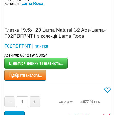
Колекція:
Lama Roca
Плитка 19,5x120 Lama Natural C2 Abs-Lama-
F02RBFPNT1 з колекції Lama Roca
F02RBFPNT1 плитка
Артикул: 804219133024
Дізнатися знижку та наявність...
Підібрати аналоги...
−
+
➫577,49 грн.
=0.234m
2