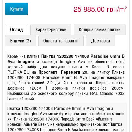
25 885,00 грн/m
2
Огляд
Характеристики
Колірна гамма плитки
Відгуки (3)
Оплата та гарантії
Доставка
Керамічна плитка
Плитка 120x280 174008 Paradise 6mm B
з колекції Imagine Ava виробництва Італія
Ava Imagine
хороший вибір для покупки плитки у Києві. В салоні
PLITKA.EU на
, на плитку Плитка
Проспекті Перемоги 20
120x280 174008 Paradise 6mm B Ava Imagine найкраща
ціна, безкоштовний 3D дизайн та гарантія. Ширина плитки
дорівнює 120см і довжина плитки дорівнює 280см.
Найближчий до основного кольору плитки RAL Classic 7032
Галечний сірий
Плитка 120x280 174008 Paradise 6mm B Ava Imagine з
колекції Imagine Ava може бути прочитано англійською мовою
як "Плитка 120x280 174008 Паредіз 6mm Евєй Аймегін з
колекції Аймегін Евєй", на неправильно прочитаном як "Плитка
120x280 174008 Парадісе 6mm Б Ава Імагіне з колекції Імагіне