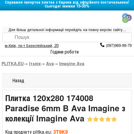
Справжня імпортна плитка з Європи від офіційного постачальника!
Сьогодні знижки 15-35%
Для більш детальної інформації перейдіть на повну версію сайту...
м.Київ
,
пр-т Берестейський, 20
(097)969-99-79
Години роботи
PLITKA.EU
→
Італія
→
Ava
→
Imagine Ava
Назад
Плитка 120x280 174008
Paradise 6mm B Ava Imagine з
колекції Imagine Ava
Код продукту plitka.eu:
3T9K9