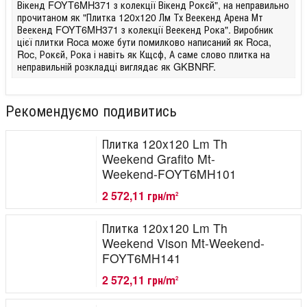
Вікенд FOYT6MH371 з колекції Вікенд Рокєй", на неправильно
прочитаном як "Плитка 120x120 Лм Тх Веекенд Арена Мт
Веекенд FOYT6MH371 з колекції Веекенд Рока". Виробник
цієї плитки Roca може бути помилково написаний як Roca,
Roc, Рокєй, Рока і навіть як Кщсф, А саме слово плитка на
неправильній розкладці виглядає як GKBNRF.
Рекомендуємо подивитись
Плитка 120x120 Lm Th
Weekend Grafito Mt-
Weekend-FOYT6MH101
2 572,11 грн/m
2
Плитка 120x120 Lm Th
Weekend Vison Mt-Weekend-
FOYT6MH141
2 572,11 грн/m
2