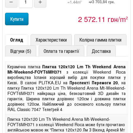
−
+
➫3 703,84 грн.
=1.44m
2
2 572,11 грн/m
2
Огляд
Характеристики
Колірна гамма плитки
Відгуки (5)
Оплата та гарантії
Доставка
Керамічна плитка
Плитка 120x120 Lm Th Weekend Arena
з колекції Weekend Roca
Mt-Weekend-FOYT6MH371
виробництва Іспанія хороший вибір для покупки плитки у
Києві. В салоні PLITKA.EU на
, на
Проспекті Перемоги 20
плитку Плитка 120x120 Lm Th Weekend Arena Mt-Weekend-
FOYT6MH371 найкраща ціна, безкоштовний 3D дизайн та
гарантія. Ширина плитки дорівнює 120см і довжина плитки
дорівнює 120см. Найближчий до основного кольору плитки
RAL Classic 7047 Телеґрей 4
Плитка 120x120 Lm Th Weekend Arena Mt-Weekend-
FOYT6MH371 з колекції Weekend Roca може бути прочитано
англійською мовою як "Плитка 120x120 Лм З Вікенд Аренєй Мт