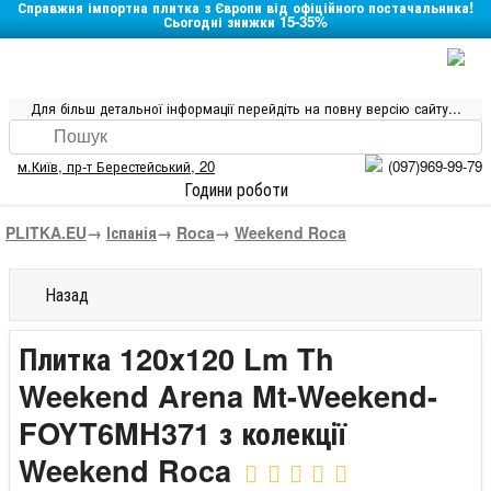
Справжня імпортна плитка з Європи від офіційного постачальника!
Сьогодні знижки 15-35%
Для більш детальної інформації перейдіть на повну версію сайту...
м.Київ
,
пр-т Берестейський, 20
(097)969-99-79
Години роботи
PLITKA.EU
→
Іспанія
→
Roca
→
Weekend Roca
Назад
Плитка 120x120 Lm Th
Weekend Arena Mt-Weekend-
FOYT6MH371 з колекції
Weekend Roca