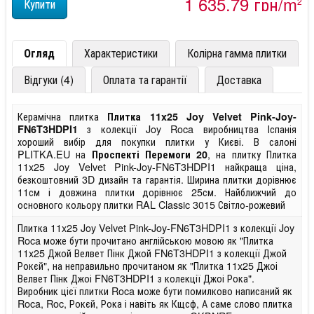
1 635,79 грн/m
2
Огляд
Характеристики
Колірна гамма плитки
Відгуки (4)
Оплата та гарантії
Доставка
Керамічна плитка
Плитка 11x25 Joy Velvet Pink-Joy-
з колекції Joy Roca виробництва Іспанія
FN6T3HDPI1
хороший вибір для покупки плитки у Києві. В салоні
PLITKA.EU на
, на плитку Плитка
Проспекті Перемоги 20
11x25 Joy Velvet Pink-Joy-FN6T3HDPI1 найкраща ціна,
безкоштовний 3D дизайн та гарантія. Ширина плитки дорівнює
11см і довжина плитки дорівнює 25см. Найближчий до
основного кольору плитки RAL Classic 3015 Світло-рожевий
Плитка 11x25 Joy Velvet Pink-Joy-FN6T3HDPI1 з колекції Joy
Roca може бути прочитано англійською мовою як "Плитка
11x25 Джой Велвет Пінк Джой FN6T3HDPI1 з колекції Джой
Рокєй", на неправильно прочитаном як "Плитка 11x25 Джоі
Велвет Пінк Джоі FN6T3HDPI1 з колекції Джоі Рока".
Виробник цієї плитки Roca може бути помилково написаний як
Roca, Roc, Рокєй, Рока і навіть як Кщсф, А саме слово плитка