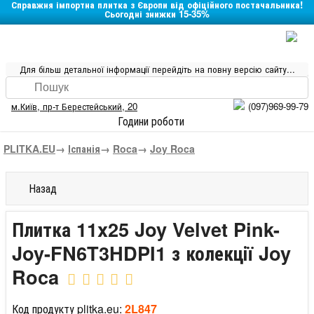
Справжня імпортна плитка з Європи від офіційного постачальника!
Сьогодні знижки 15-35%
Для більш детальної інформації перейдіть на повну версію сайту...
м.Київ
,
пр-т Берестейський, 20
(097)969-99-79
Години роботи
PLITKA.EU
→
Іспанія
→
Roca
→
Joy Roca
Назад
Плитка 11x25 Joy Velvet Pink-
Joy-FN6T3HDPI1 з колекції Joy
Roca
Код продукту plitka.eu:
2L847