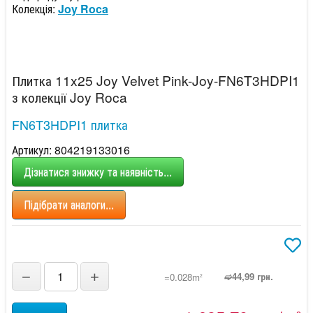
Колекція:
Joy Roca
Плитка 11x25 Joy Velvet Pink-Joy-FN6T3HDPI1
з колекції Joy Roca
FN6T3HDPI1 плитка
Артикул: 804219133016
Дізнатися знижку та наявність...
Підібрати аналоги...
−
+
➫44,99 грн.
=0.028m
2