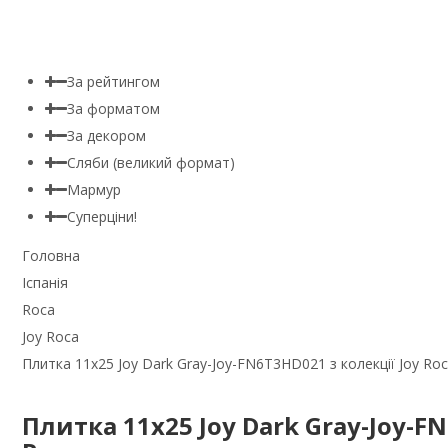
За рейтингом
За форматом
За декором
Сляби (великий формат)
Мармур
Суперціни!
Головна
Іспанія
Roca
Joy Roca
Плитка 11x25 Joy Dark Gray-Joy-FN6T3HD021 з колекції Joy Ro
Плитка 11x25 Joy Dark Gray-Joy-FN