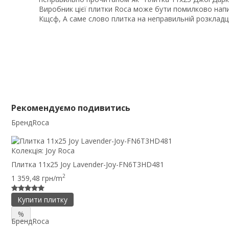
Виробник цієї плитки Roca може бути помилково написа
Кщсф, А саме слово плитка на неправильній розкладц
Рекомендуємо подивитись
Бренд
Roca
Колекція:
Joy Roca
Плитка 11x25 Joy Lavender-Joy-FN6T3HD481
2
1 359,48 грн/m
Купити плитку
%
Бренд
Roca