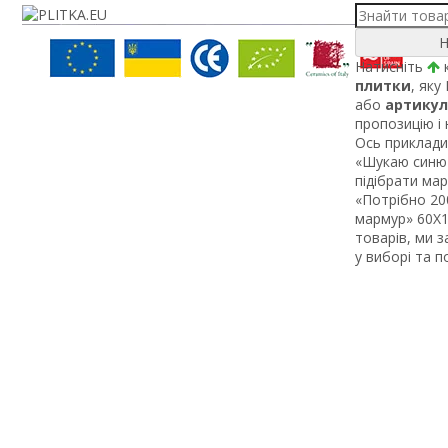
Н
Натисніть
к
плитки
, яку
або
артикул
пропозицію і
Ось приклади 
«Шукаю синю 
підібрати ма
«Потрібно 200
мармур» 60Х1 
товарів, ми 
у виборі та 