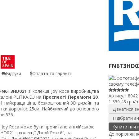
FN6T3HD0
Відгуки
Оплата та гарантії
-FN6T3HD021
з колекції Joy Roca виробництва
Артикул:
8042
 салоні PLITKA.EU на
Проспекті Перемоги 20
,
1 359,48 грн/
21 найкраща ціна, безкоштовний 3D дизайн та
итки дорівнює 25см. Найближчий до основного
Дізнатися з
ne 536.
Підібрати а
ї Joy Roca може бути прочитано англійською
Купити плит
D021 з колекції Джой Рокєй", на
До порівнянн
Граі Джоі FN6T3HD021 з колекції Джоі Рока".