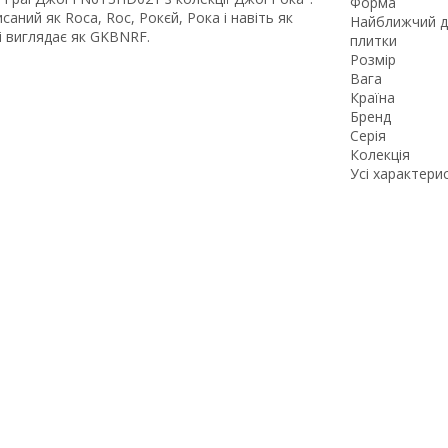
Форма
ний як Roca, Roc, Рокєй, Рока і навіть як
Найближчий д
і виглядає як GKBNRF.
плитки
Розмір
Вага
Країна
Бренд
Серія
Колекція
Усі характери