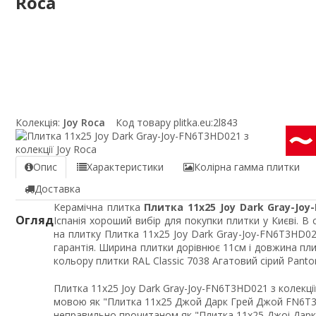
Roca
Колекція:
Joy Roca
Код товару plitka.eu:
2l843
Опис
Характеристики
Колірна гамма плитки
Доставка
Керамічна плитка
Плитка 11x25 Joy Dark Gray-Joy
Огляд
Іспанія хороший вибір для покупки плитки у Києві. В
на плитку Плитка 11x25 Joy Dark Gray-Joy-FN6T3HD0
гарантія. Ширина плитки дорівнює 11см і довжина пл
кольору плитки RAL Classic 7038 Агатовий сірий Panto
Плитка 11x25 Joy Dark Gray-Joy-FN6T3HD021 з колекці
мовою як "Плитка 11x25 Джой Дарк Грей Джой FN6T3H
неправильно прочитаном як "Плитка 11x25 Джоі Дарк 