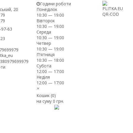
Години роботи
ський, 20
Понеділок
-79
10:30 — 19:00
Вівторок
-79
10:30 — 19:00
-97-63
Середа
10:30 — 19:00
-23
Четвер
10:30 — 19:00
979699979
П'ятниця
itka_eu
10:30 — 18:00
+380979699979
Субота
оти
12:00 — 17:00
Неділя
12:00 — 17:00
×
Кошик (
0
)
на суму
0 грн.