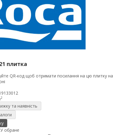
21 плитка
19133012
2
m
нижку та наявність
налоги
ку
я
У обране