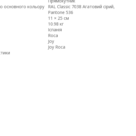
Прямокутник
о основного кольору
RAL Classic 7038 Агатовий сірий,
Pantone 536
11 × 25 см
10.98 кг
Іспанія
Roca
Joy
Joy Roca
стики