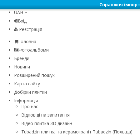
Справжня імпорт
UAH
Вхід
Реєстрація
Головна
Фотоальбоми
Бренди
Новини
Розширений пошук
Карта сайту
Добірки плитки
Інформація
Про нас
Відповіді на запитання
Відео плитка 3D дизайн
Tubadzin плитка та керамограніт Tubadzin (Польща)