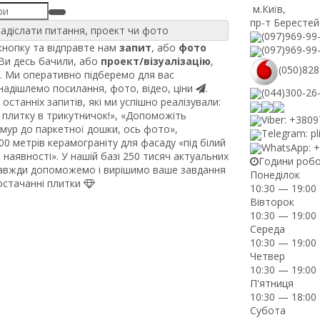
м.Київ
,
пр-т Берестей
адіслати питання, проект чи фото
(097)969-99
нопку та відправте нам
запит
, або
фото
(097)969-99
 Ви десь бачили, або
проект/візуалізацію
,
(050)828
. Ми оперативно підберемо для вас
 надішлемо посилання, фото, відео, ціни
.
(044)300-26
останніх запитів, які ми успішно реалізували:
плитку в трикутничок!», «Допоможіть
Viber: +380
рмур до паркетної дошки, ось фото»,
Telegram: pl
0 метрів керамограніту для фасаду «під білий
WhatsApp: 
наявності». У нашій базі 250 тисяч актуальних
Години роб
завжди допоможемо і вирішимо ваше завдання
Понеділок
постачанні плитки
10:30 — 19:00
Вівторок
10:30 — 19:00
Середа
10:30 — 19:00
Четвер
10:30 — 19:00
П'ятниця
10:30 — 18:00
Субота