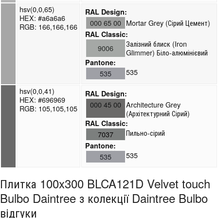
hsv(0,0,65)
RAL Design:
HEX: #a6a6a6
000 65 00
Mortar Grey (Сірий Цемент)
RGB: 166,166,166
RAL Classic:
Залізний блиск (Iron
9006
Glimmer) Біло-алюмінієвий
Pantone:
535
535
hsv(0,0,41)
RAL Design:
HEX: #696969
000 45 00
Architecture Grey
RGB: 105,105,105
(Архітектурний Сірий)
RAL Classic:
Пильно-сірий
7037
Pantone:
535
535
Плитка 100x300 BLCA121D Velvet touch
Bulbo Daintree з колекції Daintree Bulbo
відгуки