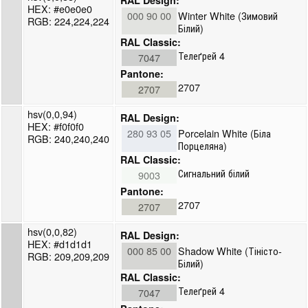
HEX: #e0e0e0
000 90 00
Winter White (Зимовий
RGB: 224,224,224
Білий)
RAL Classic:
Телеґрей 4
7047
Pantone:
2707
2707
hsv(0,0,94)
RAL Design:
HEX: #f0f0f0
280 93 05
Porcelain White (Біла
RGB: 240,240,240
Порцеляна)
RAL Classic:
Сигнальний білий
9003
Pantone:
2707
2707
hsv(0,0,82)
RAL Design:
HEX: #d1d1d1
000 85 00
Shadow White (Тіністо-
RGB: 209,209,209
Білий)
RAL Classic:
Телеґрей 4
7047