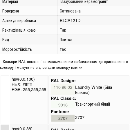
Матеріал
Глазурований керамограніт
Поверхня
Сатинована
Артикул виробника
BLCA121D
Ректифікація краю
Так
Вид
Плитка
Морозостійкість
так
Кольори RAL показані за максимальним наближенням до оригінального
кольору і можуть не відповідати кольору плитки.
hsv(0,0,100)
RAL Design:
HEX: #ffffff
110 96 02
Laundry White (Біла
RGB: 255,255,255
Білизна)
RAL Classic:
Транспортний білий
9016
Pantone:
2707
2707
hsv(0,0,88)
RAL Design: