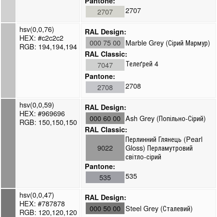
Pantone:
2707
2707
hsv(0,0,76)
RAL Design:
HEX: #c2c2c2
000 75 00
Marble Grey (Сірий Мармур)
RGB: 194,194,194
RAL Classic:
Телеґрей 4
7047
Pantone:
2708
2708
hsv(0,0,59)
RAL Design:
HEX: #969696
000 60 00
Ash Grey (Попільно-Сірий)
RGB: 150,150,150
RAL Classic:
Перлинний Глянець (Pearl
9022
Gloss) Перламутровий
світло-сірий
Pantone:
535
535
hsv(0,0,47)
RAL Design:
HEX: #787878
000 50 00
Steel Grey (Сталевий)
RGB: 120,120,120