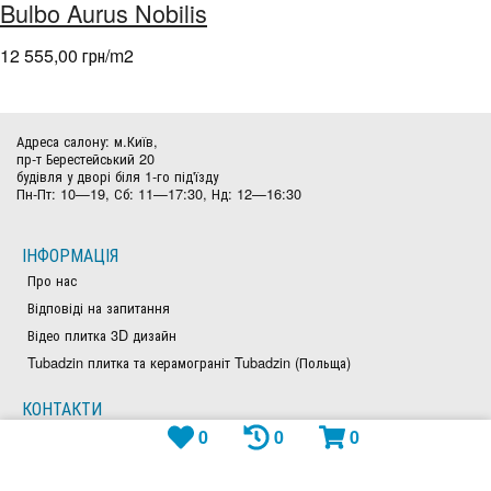
Bulbo Aurus Nobilis
12 555,00 грн/m
2
Адреса салону: м.Київ,
пр-т Берестейський 20
будівля у дворі біля 1-го під'їзду
Пн-Пт: 10—19, Сб: 11—17:30, Нд: 12—16:30
ІНФОРМАЦІЯ
Про нас
Відповіді на запитання
Відео плитка 3D дизайн
Tubadzin плитка та керамограніт Tubadzin (Польща)
КОНТАКТИ
0
0
0
(097)969-99-79
(050)828-97-63