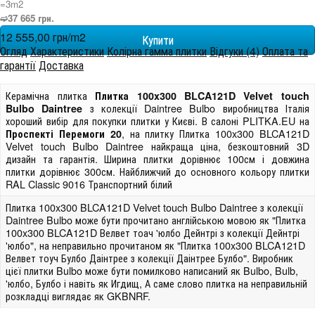
=3m
2
➫37 665 грн.
12 555,00 грн/m
2
Огляд
Характеристики
Колірна гамма плитки
Відгуки (4)
Оплата та
гарантії
Доставка
Керамічна плитка
Плитка 100x300 BLCA121D Velvet touch
з колекції Daintree Bulbo виробництва Італія
Bulbo Daintree
хороший вибір для покупки плитки у Києві. В салоні PLITKA.EU на
, на плитку Плитка 100x300 BLCA121D
Проспекті Перемоги 20
Velvet touch Bulbo Daintree найкраща ціна, безкоштовний 3D
дизайн та гарантія. Ширина плитки дорівнює 100см і довжина
плитки дорівнює 300см. Найближчий до основного кольору плитки
RAL Classic 9016 Транспортний білий
Плитка 100x300 BLCA121D Velvet touch Bulbo Daintree з колекції
Daintree Bulbo може бути прочитано англійською мовою як "Плитка
100x300 BLCA121D Велвет тоач 'юлбо Дейнтрі з колекції Дейнтрі
'юлбо", на неправильно прочитаном як "Плитка 100x300 BLCA121D
Велвет тоуч Булбо Даінтрее з колекції Даінтрее Булбо". Виробник
цієї плитки Bulbo може бути помилково написаний як Bulbo, Bulb,
'юлбо, Булбо і навіть як Игдищ, А саме слово плитка на неправильній
розкладці виглядає як GKBNRF.