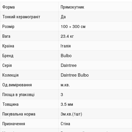
Форма
Прямокутник
Тонкий керамограніт
Да
Розмір
100 × 300 см
Вага
23.4 кг
Країна
Італія
Бренд
Bulbo
Серія
Daintree
Колекція
Daintree Bulbo
Од.вимірювання
м.кв.
Площа в упаковці
3
Товщина
3.5 мм
Пакувальна норма
3м.кв.(1шт)
Призначення
Стіна