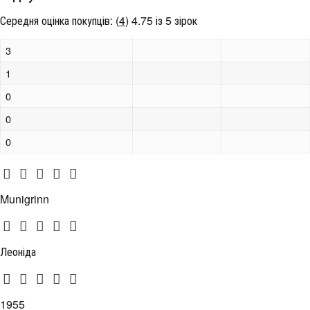
Середня оцінка покупців:
(
4
)
4.75 із 5 зірок
3
1
0
0
0
Munigrinn
Леоніда
1955