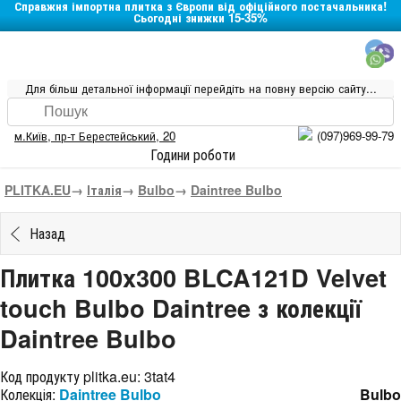
Справжня імпортна плитка з Європи від офіційного постачальника!
Сьогодні знижки 15-35%
Для більш детальної інформації перейдіть на повну версію сайту...
м.Київ
,
пр-т Берестейський, 20
(097)969-99-79
Години роботи
PLITKA.EU
→
Італія
→
Bulbo
→
Daintree Bulbo
Назад
Плитка 100x300 BLCA121D Velvet
touch Bulbo Daintree з колекції
Daintree Bulbo
Код продукту plitka.eu:
3tat4
Колекція:
Daintree Bulbo
Bulbo