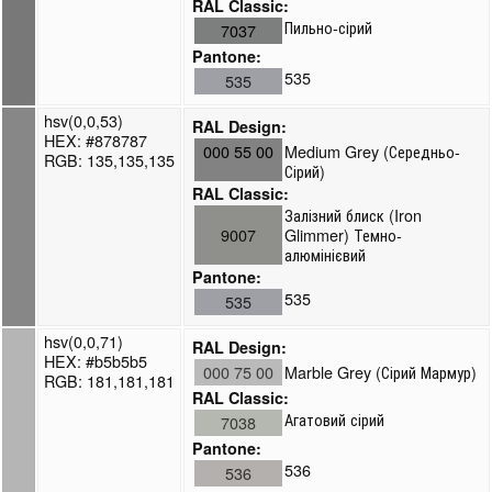
RAL Classic:
Пильно-сірий
7037
Pantone:
535
535
hsv(0,0,53)
RAL Design:
HEX: #878787
000 55 00
Medium Grey (Середньо-
RGB: 135,135,135
Сірий)
RAL Classic:
Залізний блиск (Iron
9007
Glimmer) Темно-
алюмінієвий
Pantone:
535
535
hsv(0,0,71)
RAL Design:
HEX: #b5b5b5
000 75 00
Marble Grey (Сірий Мармур)
RGB: 181,181,181
RAL Classic:
Агатовий сірий
7038
Pantone:
536
536