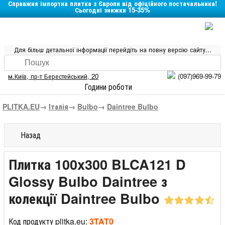
Справжня імпортна плитка з Європи від офіційного постачальника!
Сьогодні знижки 15-35%
Для більш детальної інформації перейдіть на повну версію сайту...
м.Київ
,
пр-т Берестейський, 20
(097)969-99-79
Години роботи
PLITKA.EU
→
Італія
→
Bulbo
→
Daintree Bulbo
Назад
Плитка 100x300 BLCA121 D
Glossy Bulbo Daintree з
колекції Daintree Bulbo
Код продукту plitka.eu:
3TAT0