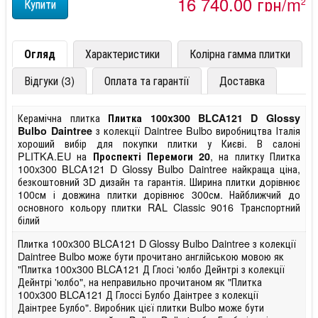
16 740,00 грн/m
2
Огляд
Характеристики
Колірна гамма плитки
Відгуки (3)
Оплата та гарантії
Доставка
Керамічна плитка
Плитка 100x300 BLCA121 D Glossy
з колекції Daintree Bulbo виробництва Італія
Bulbo Daintree
хороший вибір для покупки плитки у Києві. В салоні
PLITKA.EU на
, на плитку Плитка
Проспекті Перемоги 20
100x300 BLCA121 D Glossy Bulbo Daintree найкраща ціна,
безкоштовний 3D дизайн та гарантія. Ширина плитки дорівнює
100см і довжина плитки дорівнює 300см. Найближчий до
основного кольору плитки RAL Classic 9016 Транспортний
білий
Плитка 100x300 BLCA121 D Glossy Bulbo Daintree з колекції
Daintree Bulbo може бути прочитано англійською мовою як
"Плитка 100x300 BLCA121 Д Глосі 'юлбо Дейнтрі з колекції
Дейнтрі 'юлбо", на неправильно прочитаном як "Плитка
100x300 BLCA121 Д Глоссі Булбо Даінтрее з колекції
Даінтрее Булбо". Виробник цієї плитки Bulbo може бути