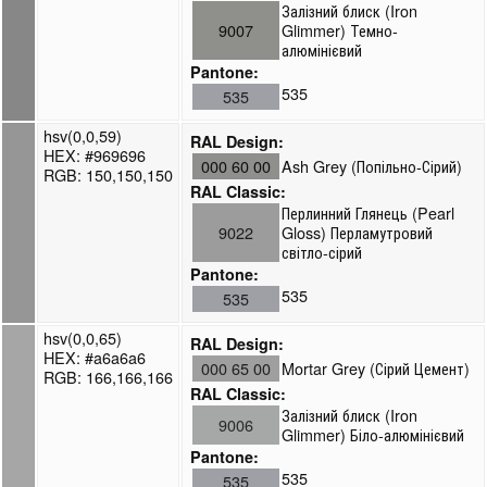
Залізний блиск (Iron
9007
Glimmer) Темно-
алюмінієвий
Pantone:
535
535
hsv(0,0,59)
RAL Design:
HEX: #969696
000 60 00
Ash Grey (Попільно-Сірий)
RGB: 150,150,150
RAL Classic:
Перлинний Глянець (Pearl
9022
Gloss) Перламутровий
світло-сірий
Pantone:
535
535
hsv(0,0,65)
RAL Design:
HEX: #a6a6a6
000 65 00
Mortar Grey (Сірий Цемент)
RGB: 166,166,166
RAL Classic:
Залізний блиск (Iron
9006
Glimmer) Біло-алюмінієвий
Pantone:
535
535