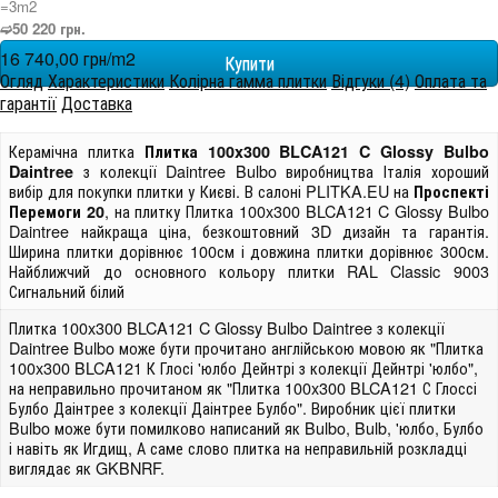
=3m
2
➫50 220 грн.
16 740,00 грн/m
2
Огляд
Характеристики
Колірна гамма плитки
Відгуки (4)
Оплата та
гарантії
Доставка
Керамічна плитка
Плитка 100x300 BLCA121 C Glossy Bulbo
з колекції Daintree Bulbo виробництва Італія хороший
Daintree
вибір для покупки плитки у Києві. В салоні PLITKA.EU на
Проспекті
, на плитку Плитка 100x300 BLCA121 C Glossy Bulbo
Перемоги 20
Daintree найкраща ціна, безкоштовний 3D дизайн та гарантія.
Ширина плитки дорівнює 100см і довжина плитки дорівнює 300см.
Найближчий до основного кольору плитки RAL Classic 9003
Сигнальний білий
Плитка 100x300 BLCA121 C Glossy Bulbo Daintree з колекції
Daintree Bulbo може бути прочитано англійською мовою як "Плитка
100x300 BLCA121 К Глосі 'юлбо Дейнтрі з колекції Дейнтрі 'юлбо",
на неправильно прочитаном як "Плитка 100x300 BLCA121 С Глоссі
Булбо Даінтрее з колекції Даінтрее Булбо". Виробник цієї плитки
Bulbo може бути помилково написаний як Bulbo, Bulb, 'юлбо, Булбо
і навіть як Игдищ, А саме слово плитка на неправильній розкладці
виглядає як GKBNRF.