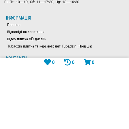
Пн-Пт: 10—19, Сб: 11—17:30, Нд: 12—16:30
ІНФОРМАЦІЯ
Про нас
Відповіді на запитання
Відео плитка 3D дизайн
Tubadzin плитка та керамограніт Tubadzin (Польща)
КОНТАКТИ
0
0
0
(097)969-99-79
(050)828-97-63
(044)300-26-23
Viber: +380979699979
Telegram: plitka_eu
WhatsApp: +380979699979