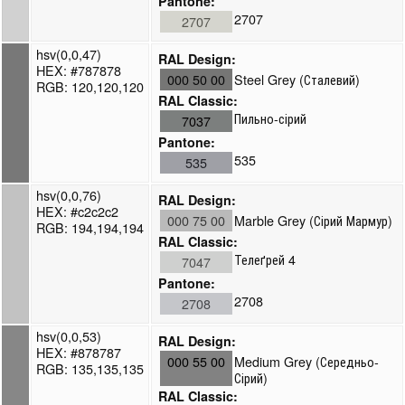
Pantone:
2707
2707
hsv(0,0,47)
RAL Design:
HEX: #787878
000 50 00
Steel Grey (Сталевий)
RGB: 120,120,120
RAL Classic:
Пильно-сірий
7037
Pantone:
535
535
hsv(0,0,76)
RAL Design:
HEX: #c2c2c2
000 75 00
Marble Grey (Сірий Мармур)
RGB: 194,194,194
RAL Classic:
Телеґрей 4
7047
Pantone:
2708
2708
hsv(0,0,53)
RAL Design:
HEX: #878787
000 55 00
Medium Grey (Середньо-
RGB: 135,135,135
Сірий)
RAL Classic: