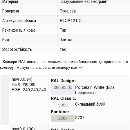
Матеріал
Глазурований керамограніт
Поверхня
Глянцева
Артикул виробника
BLCA121 C
Ректифікація краю
Так
Вид
Плитка
Морозостійкість
так
Кольори RAL показані за максимальним наближенням до оригінального
кольору і можуть не відповідати кольору плитки.
hsv(0,0,94)
RAL Design:
HEX: #f0f0f0
280 93 05
Porcelain White (Біла
RGB: 240,240,240
Порцеляна)
RAL Classic:
Сигнальний білий
9003
Pantone:
2707
2707
hsv(0,0,100)
RAL Design: