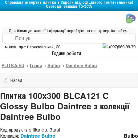
Справжня імпортна плитка з Європи від офіційного постачальника!
Сьогодні знижки 15-35%
Для більш детальної інформації перейдіть на повну версію сайту...
м.Київ
,
пр-т Берестейський, 20
(097)969-99-79
Години роботи
PLITKA.EU
→
Італія
→
Bulbo
→
Daintree Bulbo
Назад
Плитка 100x300 BLCA121 C
Glossy Bulbo Daintree з колекції
Daintree Bulbo
Код продукту plitka.eu:
3taal
Колекція:
Daintree Bulbo
Bulbo