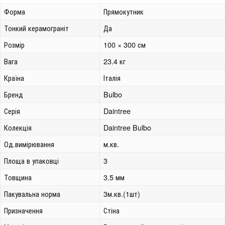
Форма
Прямокутник
Тонкий керамограніт
Да
Розмір
100 × 300 см
Вага
23.4 кг
Країна
Італія
Бренд
Bulbo
Серія
Daintree
Колекція
Daintree Bulbo
Од.вимірювання
м.кв.
Площа в упаковці
3
Товщина
3.5 мм
Пакувальна норма
3м.кв.(1шт)
Призначення
Стіна