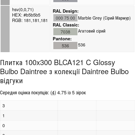
hsv(0,0,71)
RAL Design:
HEX: #b5b5b5
000 75 00
Marble Grey (Сірий Мармур)
RGB: 181,181,181
RAL Classic:
Агатовий сірий
7038
Pantone:
536
536
Плитка 100x300 BLCA121 C Glossy
Bulbo Daintree з колекції Daintree Bulbo
відгуки
Середня оцінка покупців:
(
4
)
4.75 із 5 зірок
3
1
0