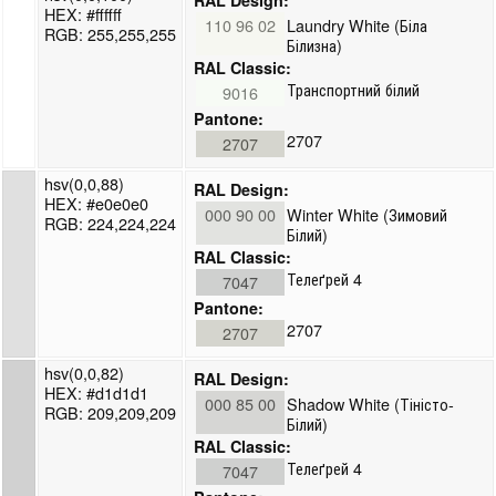
HEX: #ffffff
110 96 02
Laundry White (Біла
RGB: 255,255,255
Білизна)
RAL Classic:
Транспортний білий
9016
Pantone:
2707
2707
hsv(0,0,88)
RAL Design:
HEX: #e0e0e0
000 90 00
Winter White (Зимовий
RGB: 224,224,224
Білий)
RAL Classic:
Телеґрей 4
7047
Pantone:
2707
2707
hsv(0,0,82)
RAL Design:
HEX: #d1d1d1
000 85 00
Shadow White (Тіністо-
RGB: 209,209,209
Білий)
RAL Classic:
Телеґрей 4
7047