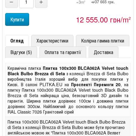
−
+
➫37 665 грн.
=3m
2
12 555,00 грн/m
2
Огляд
Характеристики
Колірна гамма плитки
Відгуки (5)
Оплата та гарантії
Доставка
Керамічна плитка
Плитка 100x300 BLCA062A Velvet touch
з колекції Brezza di Seta Bulbo
Black Bulbo Brezza di Seta
виробництва Італія хороший вибір для покупки плитки у
Києві. В салоні PLITKA.EU на
, на
Проспекті Перемоги 20
плитку Плитка 100x300 BLCA062A Velvet touch Black Bulbo
Brezza di Seta найкраща ціна, безкоштовний 3D дизайн та
гарантія. Ширина плитки дорівнює 100см і довжина плитки
дорівнює 300см. Найближчий до основного кольору плитки
RAL Classic 7026 Гранітовий сірий
Плитка 100x300 BLCA062A Velvet touch Black Bulbo Brezza
di Seta з колекції Brezza di Seta Bulbo може бути прочитано
англійською мовою як "Плитка 100x300 BLCA062A Велвет