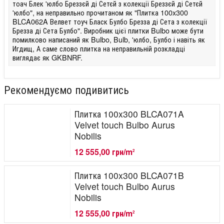
тоач Блек 'юлбо Бреззєй ді Сетєй з колекції Бреззєй ді Сетєй
'юлбо", на неправильно прочитаном як "Плитка 100x300
BLCA062A Велвет тоуч Бласк Булбо Брезза ді Сета з колекції
Брезза ді Сета Булбо". Виробник цієї плитки Bulbo може бути
помилково написаний як Bulbo, Bulb, 'юлбо, Булбо і навіть як
Игдищ, А саме слово плитка на неправильній розкладці
виглядає як GKBNRF.
Рекомендуємо подивитись
Плитка 100x300 BLCA071A
Velvet touch Bulbo Aurus
Nobilis
12 555,00 грн/m
2
Плитка 100x300 BLCA071B
Velvet touch Bulbo Aurus
Nobilis
12 555,00 грн/m
2