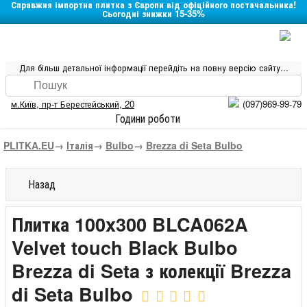
Справжня імпортна плитка з Європи від офіційного постачальника!
Сьогодні знижки 15-35%
Для більш детальної інформації перейдіть на повну версію сайту...
м.Київ
,
пр-т Берестейський, 20
(097)969-99-79
Години роботи
PLITKA.EU
→
Італія
→
Bulbo
→
Brezza di Seta Bulbo
Назад
Плитка 100x300 BLCA062A
Velvet touch Black Bulbo
Brezza di Seta з колекції Brezza
di Seta Bulbo