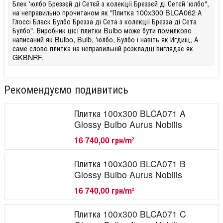
Блек 'юлбо Бреззєй ді Сетєй з колекції Бреззєй ді Сетєй 'юлбо",
на неправильно прочитаном як "Плитка 100x300 BLCA062 А
Глоссі Бласк Булбо Брезза ді Сета з колекції Брезза ді Сета
Булбо". Виробник цієї плитки Bulbo може бути помилково
написаний як Bulbo, Bulb, 'юлбо, Булбо і навіть як Игдищ, А
саме слово плитка на неправильній розкладці виглядає як
GKBNRF.
Рекомендуємо подивитись
Плитка 100x300 BLCA071 A
Glossy Bulbo Aurus Nobilis
16 740,00 грн/m
2
Плитка 100x300 BLCA071 B
Glossy Bulbo Aurus Nobilis
16 740,00 грн/m
2
Плитка 100x300 BLCA071 C