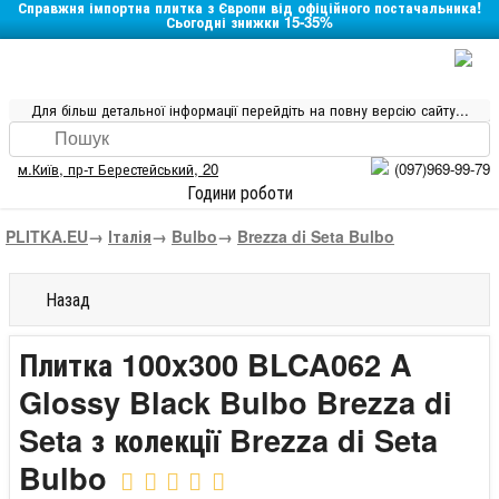
Справжня імпортна плитка з Європи від офіційного постачальника!
Сьогодні знижки 15-35%
Для більш детальної інформації перейдіть на повну версію сайту...
м.Київ
,
пр-т Берестейський, 20
(097)969-99-79
Години роботи
PLITKA.EU
→
Італія
→
Bulbo
→
Brezza di Seta Bulbo
Назад
Плитка 100x300 BLCA062 A
Glossy Black Bulbo Brezza di
Seta з колекції Brezza di Seta
Bulbo