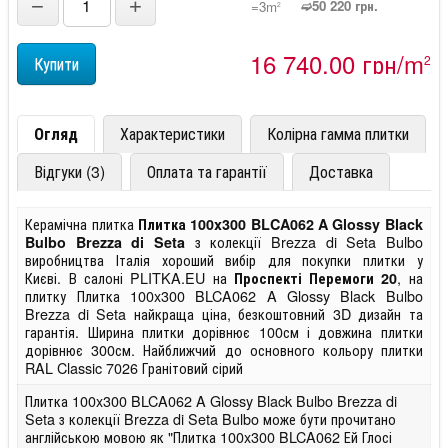
−
+
➫50 220 грн.
=3m
2
16 740,00 грн/m
2
Огляд
Характеристики
Колірна гамма плитки
Відгуки (3)
Оплата та гарантії
Доставка
Керамічна плитка
Плитка 100x300 BLCA062 A Glossy Black
з колекції Brezza di Seta Bulbo
Bulbo Brezza di Seta
виробництва Італія хороший вибір для покупки плитки у
Києві. В салоні PLITKA.EU на
, на
Проспекті Перемоги 20
плитку Плитка 100x300 BLCA062 A Glossy Black Bulbo
Brezza di Seta найкраща ціна, безкоштовний 3D дизайн та
гарантія. Ширина плитки дорівнює 100см і довжина плитки
дорівнює 300см. Найближчий до основного кольору плитки
RAL Classic 7026 Гранітовий сірий
Плитка 100x300 BLCA062 A Glossy Black Bulbo Brezza di
Seta з колекції Brezza di Seta Bulbo може бути прочитано
англійською мовою як "Плитка 100x300 BLCA062 Ей Глосі