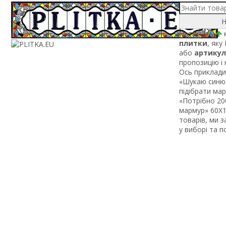
Н
Натисніть
к
плитки
, яку
або
артикул
пропозицію і
Ось приклади 
«Шукаю синю 
підібрати ма
«Потрібно 200
мармур» 60Х1 
товарів, ми 
у виборі та 