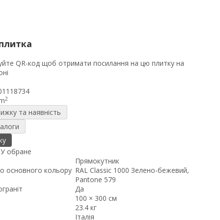
плитка
01118734
2
/m
нижку та наявність
налоги
ку
я
У обране
Прямокутник
о основного кольору
RAL Classic 1000 Зелено-бежевий,
Pantone 579
ограніт
Да
100 × 300 см
23.4 кг
Італія