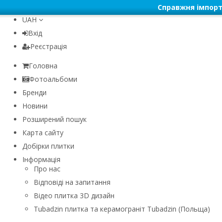
Справжня імпорт
UAH
Вхід
Реєстрація
Головна
Фотоальбоми
Бренди
Новини
Розширений пошук
Карта сайту
Добірки плитки
Інформація
Про нас
Відповіді на запитання
Відео плитка 3D дизайн
Tubadzin плитка та керамограніт Tubadzin (Польща)