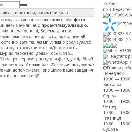
м.Київ
,
пр-т Берестей
адіслати питання, проект чи фото
(097)969-99
нопку та відправте нам
запит
, або
фото
(097)96
 Ви десь бачили, або
проект/візуалізацію
,
. Ми оперативно підберемо для вас
(050)828-97
 надішлемо посилання, фото, відео, ціни
.
(044)300-26
останніх запитів, які ми успішно реалізували:
плитку в трикутничок!», «Допоможіть
Viber: +380
рмур до паркетної дошки, ось фото»,
Telegram: pl
0 метрів керамограніту для фасаду «під білий
WhatsApp: 
наявності». У нашій базі 250 тисяч актуальних
Години роб
завжди допоможемо і вирішимо ваше завдання
Понеділок
постачанні плитки
10:30 — 19:00
Вівторок
10:30 — 19:00
Середа
10:30 — 19:00
Четвер
10:30 — 19:00
П'ятниця
10:30 — 18:00
Субота