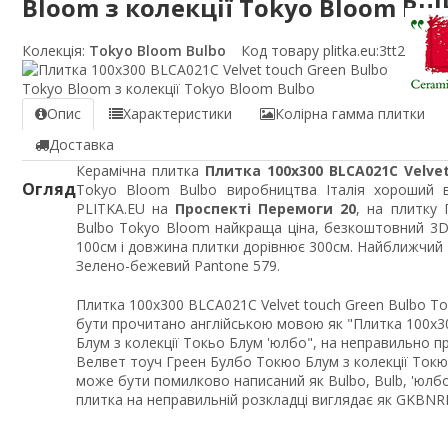
Bloom з колекції Tokyo Bloom Bul
Колекція:
Tokyo Bloom Bulbo
Код товару plitka.eu:
3tt23
Опис
Характеристики
Колірна гамма плитки
Доставка
Керамічна плитка
Плитка 100x300 BLCA021C Velve
Огляд
Tokyo Bloom Bulbo виробництва Італія хороший в
PLITKA.EU на
Проспекті Перемоги 20
, на плитку 
Bulbo Tokyo Bloom найкраща ціна, безкоштовний 3D
100см і довжина плитки дорівнює 300см. Найближчий 
Зелено-бежевий Pantone 579.
Плитка 100x300 BLCA021C Velvet touch Green Bulbo T
бути прочитано англійською мовою як "Плитка 100x3
Блум з колекції Токьо Блум 'юлбо", на неправильно 
Велвет тоуч Греен Булбо Токюо Блум з колекції Токю
може бути помилково написаний як Bulbo, Bulb, 'юлбо
плитка на неправильній розкладці виглядає як GKBNR