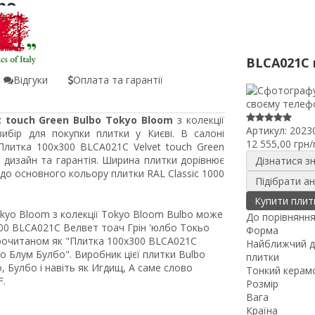
bo
BLCA021C 
Відгуки
Оплата та гарантії
t touch Green Bulbo Tokyo Bloom
з колекції
Артикул:
2023
ибір для покупки плитки у Києві. В салоні
12 555,00 грн
Плитка 100x300 BLCA021C Velvet touch Green
 дизайн та гарантія. Ширина плитки дорівнює
Дізнатися з
до основного кольору плитки RAL Classic 1000
Підібрати а
Купити плит
okyo Bloom з колекції Tokyo Bloom Bulbo може
До порівнянн
00 BLCA021C Велвет тоач Грін 'юлбо Токьо
Форма
прочитаном як "Плитка 100x300 BLCA021C
Найближчий д
о Блум Булбо". Виробник цієї плитки Bulbo
плитки
, Булбо і навіть як Игдищ, А саме слово
Тонкий керам
F.
Розмір
Вага
Країна