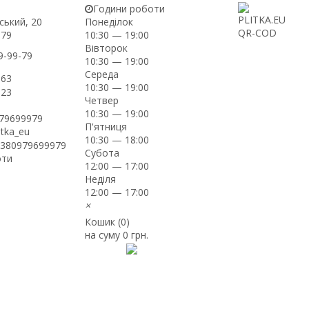
Години роботи
ський, 20
Понеділок
-79
10:30 — 19:00
Вівторок
9-99-79
10:30 — 19:00
Середа
-63
10:30 — 19:00
-23
Четвер
10:30 — 19:00
979699979
П'ятниця
itka_eu
10:30 — 18:00
+380979699979
Субота
оти
12:00 — 17:00
Неділя
12:00 — 17:00
×
Кошик (
0
)
на суму
0 грн.