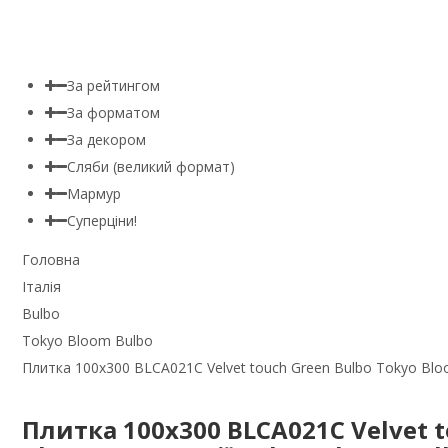
За рейтингом
За форматом
За декором
Сляби (великий формат)
Мармур
Суперціни!
Головна
Італія
Bulbo
Tokyo Bloom Bulbo
Плитка 100x300 BLCA021C Velvet touch Green Bulbo Tokyo Blo
Плитка 100x300 BLCA021C Velvet t