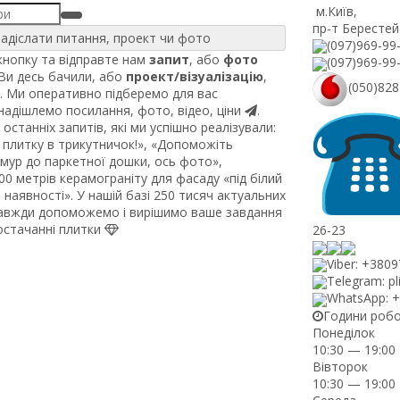
м.Київ
,
пр-т Берестей
адіслати питання, проект чи фото
(097)969-99
нопку та відправте нам
запит
, або
фото
(097)969-99
 Ви десь бачили, або
проект/візуалізацію
,
(050)828
. Ми оперативно підберемо для вас
 надішлемо посилання, фото, відео, ціни
.
останніх запитів, які ми успішно реалізували:
плитку в трикутничок!», «Допоможіть
рмур до паркетної дошки, ось фото»,
0 метрів керамограніту для фасаду «під білий
наявності». У нашій базі 250 тисяч актуальних
завжди допоможемо і вирішимо ваше завдання
постачанні плитки
26-23
Viber: +380
Telegram: pl
WhatsApp: 
Години роб
Понеділок
10:30 — 19:00
Вівторок
10:30 — 19:00