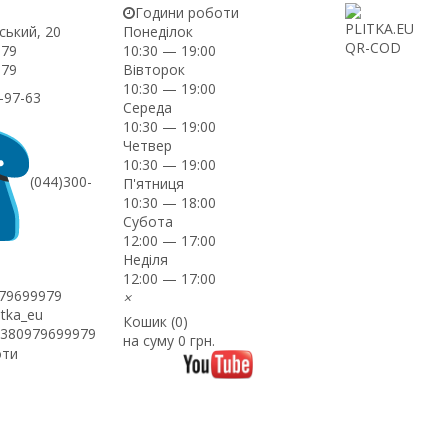
Години роботи
ський, 20
Понеділок
-79
10:30 — 19:00
Вівторок
-79
10:30 — 19:00
-97-63
Середа
10:30 — 19:00
Четвер
10:30 — 19:00
(044)300-
П'ятниця
10:30 — 18:00
Субота
12:00 — 17:00
Неділя
12:00 — 17:00
979699979
×
itka_eu
Кошик (
0
)
+380979699979
на суму
0 грн.
оти