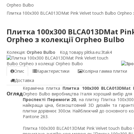
Orpheo Bulbo
Плитка 100x300 BLCA013DMat Pink Velvet touch Bulbo Orpheo з
Плитка 100x300 BLCA013DMat Pink
Orpheo з колекції Orpheo Bulbo
Колекція:
Orpheo Bulbo
Код товару plitka.eu:
3tak4
Опис
Характеристики
Колірна гамма плитки
Доставка
Керамічна плитка
Плитка 100x300 BLCA013DMat P
Огляд
Orpheo Bulbo виробництва Італія хороший вибір для п
Проспекті Перемоги 20
, на плитку Плитка 100x300
найкраща ціна, безкоштовний 3D дизайн та гарант
плитки дорівнює 300см. Найближчий до основного кол
Pantone 263.
Плитка 100x300 BLCA013DMat Pink Velvet touch Bulbo 
прочитано англійською мовою як "Плитка 100x300 BL