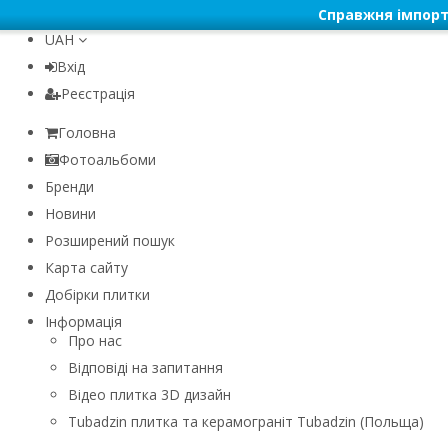
Справжня імпорт
UAH
Вхід
Реєстрація
Головна
Фотоальбоми
Бренди
Новини
Розширений пошук
Карта сайту
Добірки плитки
Інформація
Про нас
Відповіді на запитання
Відео плитка 3D дизайн
Tubadzin плитка та керамограніт Tubadzin (Польща)