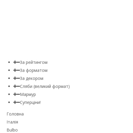
За рейтингом
За форматом
За декором
Сляби (великий формат)
Мармур
Суперціни!
Головна
Італія
Bulbo