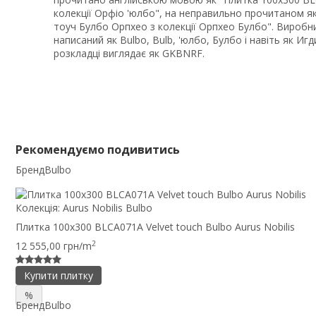
колекції Орфіо 'юлбо", на неправильно прочитаном 
тоуч Булбо Орпхео з колекції Орпхео Булбо". Виробн
написаний як Bulbo, Bulb, 'юлбо, Булбо і навіть як И
розкладці виглядає як GKBNRF.
Рекомендуємо подивитись
Бренд
Bulbo
Колекція:
Aurus Nobilis Bulbo
Плитка 100x300 BLCA071A Velvet touch Bulbo Aurus Nobilis
2
12 555,00 грн/m
Купити плитку
%
Бренд
Bulbo