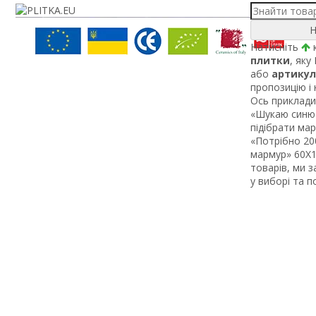
Н
Натисніть
к
плитки
, яку
або
артикул
пропозицію і
Ось приклади 
«Шукаю синю 
підібрати ма
«Потрібно 200
мармур» 60Х1 
товарів, ми 
у виборі та 