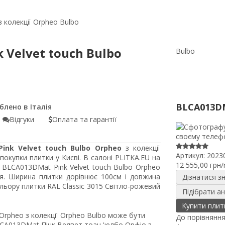
 колекції Orpheo Bulbo
 Velvet touch Bulbo
Bulbo
BLCA013D
Відгуки
Оплата та гарантії
ink Velvet touch Bulbo Orpheo
з колекції
Артикул:
2023
окупки плитки у Києві. В салоні PLITKA.EU на
12 555,00 грн
 BLCA013DMat Pink Velvet touch Bulbo Orpheo
ія. Ширина плитки дорівнює 100см і довжина
Дізнатися з
ьору плитки RAL Classic 3015 Світло-рожевий
Підібрати а
Купити плит
Orpheo з колекції Orpheo Bulbo може бути
До порівнянн
CA013DMat Пінк Велвет тоач 'юлбо Орфіо з