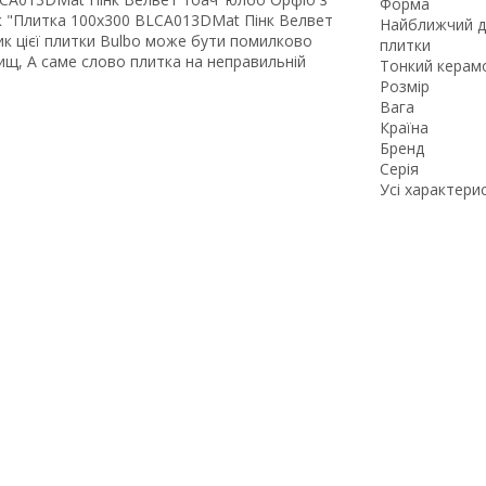
Форма
як "Плитка 100x300 BLCA013DMat Пінк Велвет
Найближчий д
ик цієї плитки Bulbo може бути помилково
плитки
гдищ, А саме слово плитка на неправильній
Тонкий керам
Розмір
Вага
Країна
Бренд
Серія
Усі характери