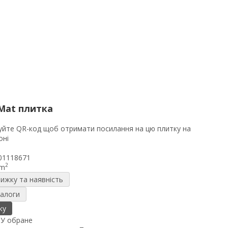
Mat плитка
01118671
2
/m
нижку та наявність
налоги
ку
я
У обране