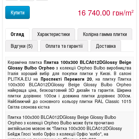
16 740,00 грн/m
2
Огляд
Характеристики
Колірна гамма плитки
Відгуки (5)
Оплата та гарантії
Доставка
Керамічна плитка
Плитка 100x300 BLCA012DGlossy Beige
з колекції Orpheo Bulbo виробництва
Glossy Bulbo Orpheo
Італія хороший вибір для покупки плитки у Києві. В салоні
PLITKA.EU на
, на плитку Плитка
Проспекті Перемоги 20
100x300 BLCA012DGlossy Beige Glossy Bulbo Orpheo
найкраща ціна, безкоштовний 3D дизайн та гарантія. Ширина
плитки дорівнює 100см і довжина плитки дорівнює 300см.
Найближчий до основного кольору плитки RAL Classic 1015
Світла слонова кістка
Плитка 100x300 BLCA012DGlossy Beige Glossy Bulbo
Orpheo з колекції Orpheo Bulbo може бути прочитано
англійською мовою як "Плитка 100x300 BLCA012DGlossy
Бейдж Глосі 'юлбо Орфіо з колекції Орфіо 'юлбо", на