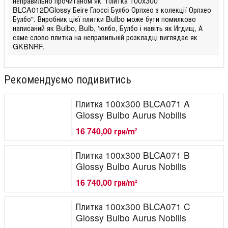
неправильно прочитаном як "Плитка 100x300
BLCA012DGlossy Беіге Глоссі Булбо Орпхео з колекції Орпхео
Булбо". Виробник цієї плитки Bulbo може бути помилково
написаний як Bulbo, Bulb, 'юлбо, Булбо і навіть як Игдищ, А
саме слово плитка на неправильній розкладці виглядає як
GKBNRF.
Рекомендуємо подивитись
Плитка 100x300 BLCA071 A
Glossy Bulbo Aurus Nobilis
16 740,00 грн/m
2
Плитка 100x300 BLCA071 B
Glossy Bulbo Aurus Nobilis
16 740,00 грн/m
2
Плитка 100x300 BLCA071 C
Glossy Bulbo Aurus Nobilis