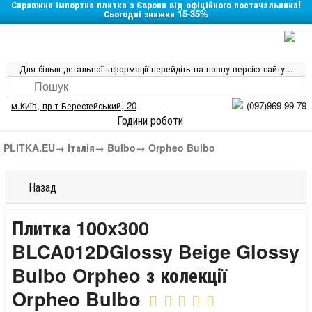
Справжня імпортна плитка з Європи від офіційного постачальника!
Сьогодні знижки 15-35%
Для більш детальної інформації перейдіть на повну версію сайту...
м.Київ
,
пр-т Берестейський, 20
(097)969-99-79
Години роботи
PLITKA.EU
→
Італія
→
Bulbo
→
Orpheo Bulbo
Назад
Плитка 100x300
BLCA012DGlossy Beige Glossy
Bulbo Orpheo з колекції
Orpheo Bulbo