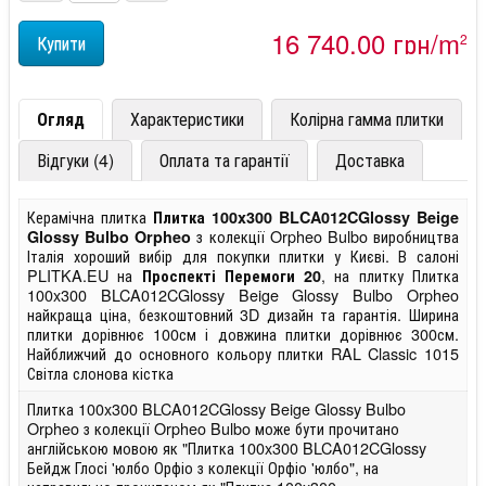
16 740,00 грн/m
2
Огляд
Характеристики
Колірна гамма плитки
Відгуки (4)
Оплата та гарантії
Доставка
Керамічна плитка
Плитка 100x300 BLCA012CGlossy Beige
з колекції Orpheo Bulbo виробництва
Glossy Bulbo Orpheo
Італія хороший вибір для покупки плитки у Києві. В салоні
PLITKA.EU на
, на плитку Плитка
Проспекті Перемоги 20
100x300 BLCA012CGlossy Beige Glossy Bulbo Orpheo
найкраща ціна, безкоштовний 3D дизайн та гарантія. Ширина
плитки дорівнює 100см і довжина плитки дорівнює 300см.
Найближчий до основного кольору плитки RAL Classic 1015
Світла слонова кістка
Плитка 100x300 BLCA012CGlossy Beige Glossy Bulbo
Orpheo з колекції Orpheo Bulbo може бути прочитано
англійською мовою як "Плитка 100x300 BLCA012CGlossy
Бейдж Глосі 'юлбо Орфіо з колекції Орфіо 'юлбо", на