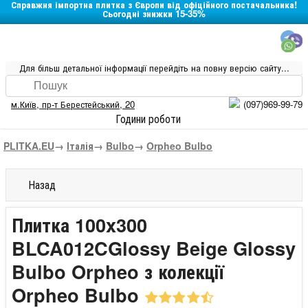
Справжня імпортна плитка з Європи від офіційного постачальника!
Сьогодні знижки 15-35%
Для більш детальної інформації перейдіть на повну версію сайту...
м.Київ
,
пр-т Берестейський, 20
(097)969-99-79
Години роботи
PLITKA.EU
→
Італія
→
Bulbo
→
Orpheo Bulbo
Назад
Плитка 100x300
BLCA012CGlossy Beige Glossy
Bulbo Orpheo з колекції
Orpheo Bulbo