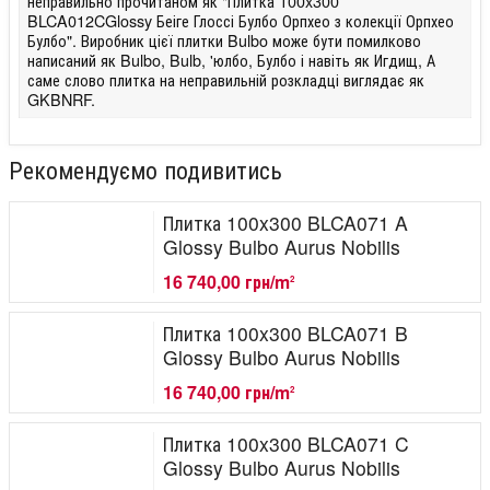
неправильно прочитаном як "Плитка 100x300
BLCA012CGlossy Беіге Глоссі Булбо Орпхео з колекції Орпхео
Булбо". Виробник цієї плитки Bulbo може бути помилково
написаний як Bulbo, Bulb, 'юлбо, Булбо і навіть як Игдищ, А
саме слово плитка на неправильній розкладці виглядає як
GKBNRF.
Рекомендуємо подивитись
Плитка 100x300 BLCA071 A
Glossy Bulbo Aurus Nobilis
16 740,00 грн/m
2
Плитка 100x300 BLCA071 B
Glossy Bulbo Aurus Nobilis
16 740,00 грн/m
2
Плитка 100x300 BLCA071 C
Glossy Bulbo Aurus Nobilis