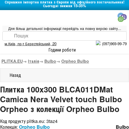
Справжня імпортна плитка з Європи від офіційного постачальника!
Сьогодні знижки 15-35%
Для більш детальної інформації перейдіть на повну версію сайту...
м.Київ
,
пр-т Берестейський, 20
(097)969-99-79
Години роботи
PLITKA.EU
→
Італія
→
Bulbo
→
Orpheo Bulbo
Назад
Плитка 100x300 BLCA011DMat
Camica Nera Velvet touch Bulbo
Orpheo з колекції Orpheo Bulbo
Код продукту plitka.eu:
3taz4
Колекція:
Orpheo Bulbo
Bulbo