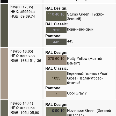
hsv(60,17,35)
RAL Design:
HEX: #59594a
110 40 10
Stump Green (Тускло-
RGB: 89,89,74
Зелений)
RAL Classic:
Коричнево-сірий
7013
Pantone:
445
445
hsv(30,18,65)
RAL Design:
HEX: #a69788
075 60 10
Putty Yellow (Жовтий
RGB: 166,151,136
Цемент)
RAL Classic:
Перлинний Глянець (Pearl
1035
Gloss) Перламутрово-
бежевий
Pantone:
Cool Gray 7
7
hsv(60,14,41)
RAL Design:
HEX: #69695a
110 50 10
November Green (Зелений
RGB: 105,105,90
Листопад)