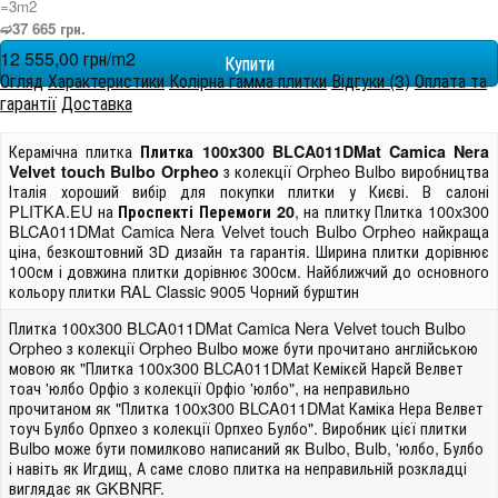
=3m
2
➫37 665 грн.
12 555,00 грн/m
2
Огляд
Характеристики
Колірна гамма плитки
Відгуки (3)
Оплата та
гарантії
Доставка
Керамічна плитка
Плитка 100x300 BLCA011DMat Camica Nera
з колекції Orpheo Bulbo виробництва
Velvet touch Bulbo Orpheo
Італія хороший вибір для покупки плитки у Києві. В салоні
PLITKA.EU на
, на плитку Плитка 100x300
Проспекті Перемоги 20
BLCA011DMat Camica Nera Velvet touch Bulbo Orpheo найкраща
ціна, безкоштовний 3D дизайн та гарантія. Ширина плитки дорівнює
100см і довжина плитки дорівнює 300см. Найближчий до основного
кольору плитки RAL Classic 9005 Чорний бурштин
Плитка 100x300 BLCA011DMat Camica Nera Velvet touch Bulbo
Orpheo з колекції Orpheo Bulbo може бути прочитано англійською
мовою як "Плитка 100x300 BLCA011DMat Кемікєй Нарєй Велвет
тоач 'юлбо Орфіо з колекції Орфіо 'юлбо", на неправильно
прочитаном як "Плитка 100x300 BLCA011DMat Каміка Нера Велвет
тоуч Булбо Орпхео з колекції Орпхео Булбо". Виробник цієї плитки
Bulbo може бути помилково написаний як Bulbo, Bulb, 'юлбо, Булбо
і навіть як Игдищ, А саме слово плитка на неправильній розкладці
виглядає як GKBNRF.