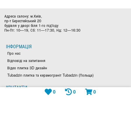
Адреса салону: м.Київ,
пр-т Берестейський 20
будівля у дворі біля 1-го під'їзду
Пн-Пт: 10—19, Сб: 11—17:30, Нд: 12—16:30
ІНФОРМАЦІЯ
Про нас
Відповіді на запитання
Відео плитка 3D дизайн
Tubadzin плитка та керамограніт Tubadzin (Польща)
КОНТАКТИ
0
0
0
(097)969-99-79
(050)828-97-63
(044)300-26-23