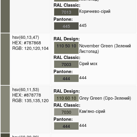
RAL Classic:
Коричнево-сірий
7013
Pantone:
445
445
hsv(60,13,47)
RAL Design:
HEX: #787868
110 50 10
November Green (Зелений
RGB: 120,120,104
Листопад)
RAL Classic:
Сірий мох
7003
Pantone:
444
444
hsv(60,11,53)
RAL Design:
HEX: #878778
110 60 10
Grey Green (Сіро-Зелений)
RGB: 135,135,120
RAL Classic:
Кам'яно-сірий
7030
Pantone:
444
444
hsv(60,20,29)