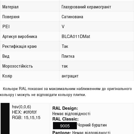
Матеріал
Глазурований керамограніт
Поверхня
Сатинована
PEI
V
Артикул виробника
BLCA011DMat
Ректифікація краю
Так
Вид
Плитка
Морозостійкість
так
Колір
антрацит
Кольори RAL показані за максимальним наближенням до оригінального
кольору і можуть не відповідати кольору плитки.
hsv(0,0,6)
RAL Design:
HEX: #0f0f0f
Немає відповідності
RGB: 15,15,15
RAL Classic:
Чорний бурштин
9005
Немає відповідності
Pantone: