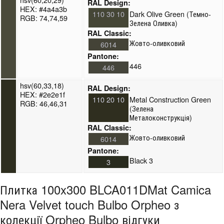
RAL Design:
HEX: #4a4a3b
110 30 10
Dark Olive Green (Темно-
RGB: 74,74,59
Зелена Оливка)
RAL Classic:
Жовто-оливковий
6014
Pantone:
446
446
hsv(60,33,18)
RAL Design:
HEX: #2e2e1f
110 20 10
Metal Construction Green
RGB: 46,46,31
(Зелена
Металоконструкція)
RAL Classic:
Жовто-оливковий
6014
Pantone:
Black 3
3
Плитка 100x300 BLCA011DMat Camica
Nera Velvet touch Bulbo Orpheo з
колекції Orpheo Bulbo відгуки