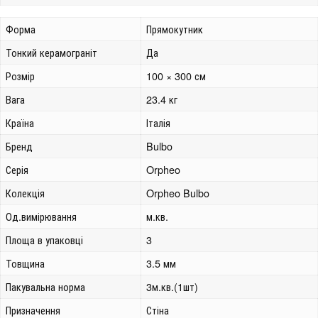
Форма
Прямокутник
Тонкий керамограніт
Да
Розмір
100 × 300 см
Вага
23.4 кг
Країна
Італія
Бренд
Bulbo
Серія
Orpheo
Колекція
Orpheo Bulbo
Од.вимірювання
м.кв.
Площа в упаковці
3
Товщина
3.5 мм
Пакувальна норма
3м.кв.(1шт)
Призначення
Стіна