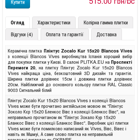
515,00 грн/pc
Огляд
Характеристики
Колірна гамма плитки
Відгуки (4)
Оплата та гарантії
Доставка
Керамічна плитка
Плінтус Zocalo Kur 15x20 Blancos Vives
з колекції Blancos Vives виробництва Іспанія хороший вибір
для покупки плитки у Києві. В салоні PLITKA.EU на
Проспекті
, на плитку Плінтус Zocalo Kur 15x20 Blancos
Перемоги 20
Vives найкраща ціна, безкоштовний 3D дизайн та гарантія.
Ширина плитки дорівнює 15см і довжина плитки дорівнює
20см. Найближчий до основного кольору плитки RAL Classic
9003 Сигнальний білий
Плінтус Zocalo Kur 15x20 Blancos Vives з колекції Blancos
Vives може бути прочитано англійською мовою як "Плінтус
Зоколо Кєр 15x20 Бленкос Вівс з колекції Бленкос Вівс", на
неправильно прочитаном як "Плінтус Зокало Кур 15x20
Бланкос Вівес з колекції Бланкос Вівес". Виробник цієї плитки
Vives може бути помилково написаний як Vives, Вівс, Вівес і
навіть як Мшмуі, А саме слово плитка на неправильній
розкладці виглядає як GKBNRF.