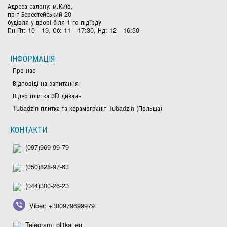
Адреса салону: м.Київ,
пр-т Берестейський 20
будівля у дворі біля 1-го під'їзду
Пн-Пт: 10—19, Сб: 11—17:30, Нд: 12—16:30
ІНФОРМАЦІЯ
Про нас
Відповіді на запитання
Відео плитка 3D дизайн
Tubadzin плитка та керамограніт Tubadzin (Польща)
КОНТАКТИ
(097)969-99-79
(050)828-97-63
(044)300-26-23
Viber: +380979699979
Telegram: plitka_eu