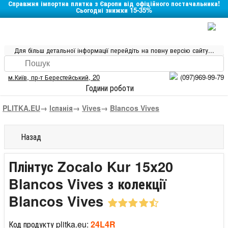
Справжня імпортна плитка з Європи від офіційного постачальника!
Сьогодні знижки 15-35%
Для більш детальної інформації перейдіть на повну версію сайту...
м.Київ
,
пр-т Берестейський, 20
(097)969-99-79
Години роботи
PLITKA.EU
→
Іспанія
→
Vives
→
Blancos Vives
Назад
Плінтус Zocalo Kur 15x20
Blancos Vives з колекції
Blancos Vives
Код продукту plitka.eu:
24L4R