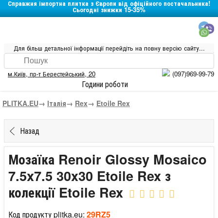
Справжня імпортна плитка з Європи від офіційного постачальника!
Сьогодні знижки 15-35%
Для більш детальної інформації перейдіть на повну версію сайту...
м.Київ
,
пр-т Берестейський, 20
(097)969-99-79
Години роботи
PLITKA.EU
→
Італія
→
Rex
→
Etoile Rex
Назад
Мозаїка Renoir Glossy Mosaico
7.5x7.5 30x30 Etoile Rex з
колекції Etoile Rex
Код продукту plitka.eu:
29RZ5