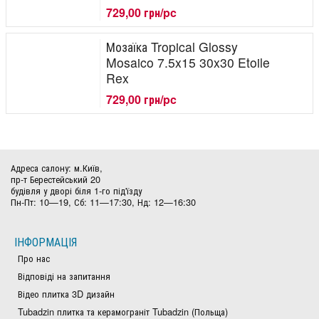
729,00 грн/pc
Мозаїка Tropical Glossy
Mosaico 7.5x15 30x30 Etoile
Rex
729,00 грн/pc
Адреса салону: м.Київ,
пр-т Берестейський 20
будівля у дворі біля 1-го під'їзду
Пн-Пт: 10—19, Сб: 11—17:30, Нд: 12—16:30
ІНФОРМАЦІЯ
Про нас
Відповіді на запитання
Відео плитка 3D дизайн
Tubadzin плитка та керамограніт Tubadzin (Польща)