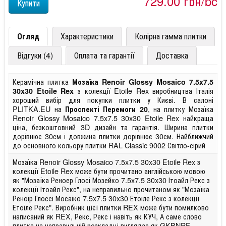
729,00 грн/pc
Огляд
Характеристики
Колірна гамма плитки
Відгуки (4)
Оплата та гарантії
Доставка
Керамічна плитка
Мозаїка Renoir Glossy Mosaico 7.5x7.5
з колекції Etoile Rex виробництва Італія
30x30 Etoile Rex
хороший вибір для покупки плитки у Києві. В салоні
PLITKA.EU на
, на плитку Мозаїка
Проспекті Перемоги 20
Renoir Glossy Mosaico 7.5x7.5 30x30 Etoile Rex найкраща
ціна, безкоштовний 3D дизайн та гарантія. Ширина плитки
дорівнює 30см і довжина плитки дорівнює 30см. Найближчий
до основного кольору плитки RAL Classic 9002 Світло-сірий
Мозаїка Renoir Glossy Mosaico 7.5x7.5 30x30 Etoile Rex з
колекції Etoile Rex може бути прочитано англійською мовою
як "Мозаїка Реноер Глосі Мозейко 7.5x7.5 30x30 Ітоайл Рекс з
колекції Ітоайл Рекс", на неправильно прочитаном як "Мозаїка
Реноір Глоссі Мосаіко 7.5x7.5 30x30 Етоіле Рекс з колекції
Етоіле Рекс". Виробник цієї плитки REX може бути помилково
написаний як REX, Рекс, Рекс і навіть як КУЧ, А саме слово
плитка на неправильній розкладці виглядає як GKBNRF.