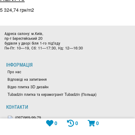
5 324,74 грн/m
2
Адреса салону: м.Київ,
пр-т Берестейський 20
будівля у дворі біля 1-го під'їзду
Пн-Пт: 10—19, Сб: 11—17:30, Нд: 12—16:30
ІНФОРМАЦІЯ
Про нас
Відповіді на запитання
Відео плитка 3D дизайн
Tubadzin плитка та керамограніт Tubadzin (Польща)
КОНТАКТИ
(097)969-99-79
0
0
0
(050)828-97-63