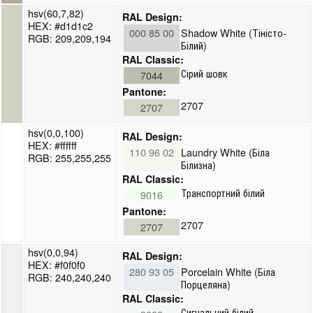
hsv(60,7,82)
RAL Design:
HEX: #d1d1c2
000 85 00
Shadow White (Тіністо-
RGB: 209,209,194
Білий)
RAL Classic:
Сірий шовк
7044
Pantone:
2707
2707
hsv(0,0,100)
RAL Design:
HEX: #ffffff
110 96 02
Laundry White (Біла
RGB: 255,255,255
Білизна)
RAL Classic:
Транспортний білий
9016
Pantone:
2707
2707
hsv(0,0,94)
RAL Design:
HEX: #f0f0f0
280 93 05
Porcelain White (Біла
RGB: 240,240,240
Порцеляна)
RAL Classic:
Сигнальний білий