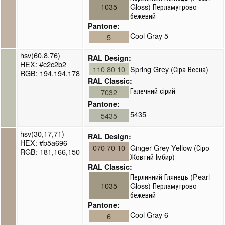
1035
Gloss) Перламутрово-
бежевий
Pantone:
Cool Gray 5
5
hsv(60,8,76)
RAL Design:
HEX: #c2c2b2
110 80 10
Spring Grey (Сіра Весна)
RGB: 194,194,178
RAL Classic:
Галечний сірий
7032
Pantone:
5435
5435
hsv(30,17,71)
RAL Design:
HEX: #b5a696
070 70 10
Ginger Grey Yellow (Сіро-
RGB: 181,166,150
Жовтий Імбир)
RAL Classic:
Перлинний Глянець (Pearl
1035
Gloss) Перламутрово-
бежевий
Pantone:
Cool Gray 6
6