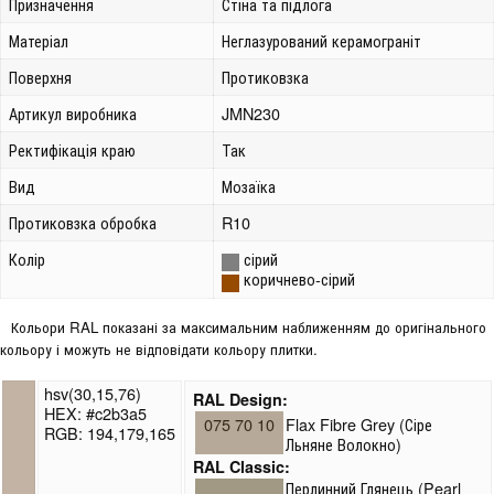
Призначення
Стіна та підлога
Матеріал
Неглазурований керамограніт
Поверхня
Протиковзка
Артикул виробника
JMN230
Ректифікація краю
Так
Вид
Мозаїка
Протиковзка обробка
R10
Колір
сірий
коричнево-сірий
Кольори RAL показані за максимальним наближенням до оригінального
кольору і можуть не відповідати кольору плитки.
hsv(30,15,76)
RAL Design:
HEX: #c2b3a5
075 70 10
Flax Fibre Grey (Сіре
RGB: 194,179,165
Льняне Волокно)
RAL Classic:
Перлинний Глянець (Pearl