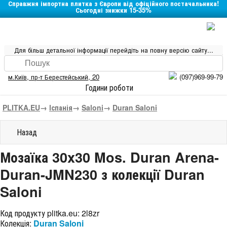
Справжня імпортна плитка з Європи від офіційного постачальника!
Сьогодні знижки 15-35%
Для більш детальної інформації перейдіть на повну версію сайту...
м.Київ
,
пр-т Берестейський, 20
(097)969-99-79
Години роботи
PLITKA.EU
→
Іспанія
→
Saloni
→
Duran Saloni
Назад
Мозаїка 30x30 Mos. Duran Arena-
Duran-JMN230 з колекції Duran
Saloni
Код продукту plitka.eu:
2l8zr
Колекція:
Duran Saloni