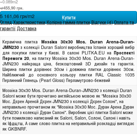
=0.089m
2
➫455,90 грн.
5 161,06 грн/m
2
Огляд
Характеристики
Колірна гамма плитки
Відгуки (4)
Оплата та
гарантії
Доставка
Керамічна плитка
Мозаїка 30x30 Mos. Duran Arena-Duran-
з колекції Duran Saloni виробництва Іспанія хороший вибір
JMN230
для покупки плитки у Києві. В салоні PLITKA.EU на
Проспекті
, на плитку Мозаїка 30x30 Mos. Duran Arena-Duran-
Перемоги 20
JMN230 найкраща ціна, безкоштовний 3D дизайн та гарантія.
Ширина плитки дорівнює 30см і довжина плитки дорівнює 30см.
Найближчий до основного кольору плитки RAL Classic 1035
Перлинний Глянець (Pearl Gloss) Перламутрово-бежевий
Мозаїка 30x30 Mos. Duran Arena-Duran-JMN230 з колекції Duran
Saloni може бути прочитано англійською мовою як "Мозаїка 30x30
Мос. Дєрен Аренєй Дєрен JMN230 з колекції Дєрен Солоні", на
неправильно прочитаном як "Мозаїка 30x30 Мос. Дуран Арена Дуран
JMN230 з колекції Дуран Салоні". Виробник цієї плитки Saloni може
бути помилково написаний як Saloni, Salon, Солоні, Салоні і навіть
як Іфдщтш, А саме слово плитка на неправильній розкладці виглядає
як GKBNRF.