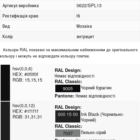
Артикул виробника
0622/SPL13
Ректифікація краю
Ні
Вид
Мозаїка
Колір
антрацит
Кольори RAL показані за максимальним наближенням до оригінального
кольору і можуть не відповідати кольору плитки.
hsv(0,0,6)
RAL Design:
HEX: #0f0f0f
Немає відповідності
RGB: 15,15,15
RAL Classic:
Чорний бурштин
9005
Немає відповідності
Pantone:
hsv(0,0,12)
RAL Design:
HEX: #1f1f1f
000 15 00
Ink Black (Чорнильно-
RGB: 31,31,31
Чорний)
RAL Classic:
Пильно-сірий
7037