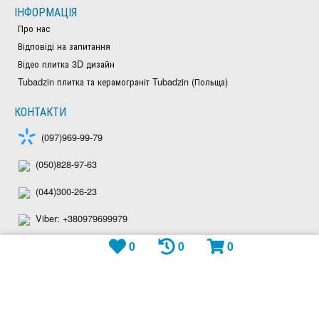
ІНФОРМАЦІЯ
Про нас
Відповіді на запитання
Відео плитка 3D дизайн
Tubadzin плитка та керамограніт Tubadzin (Польща)
КОНТАКТИ
(097)969-99-79
(050)828-97-63
(044)300-26-23
Viber: +380979699979
0
0
0
Telegram: plitka_eu
WhatsApp: +380979699979
shop@plitka.eu