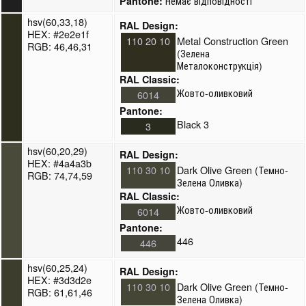
Немає відповідності
Pantone:
hsv(60,33,18)
RAL Design:
HEX: #2e2e1f
110 20 10
Metal Construction Green
RGB: 46,46,31
(Зелена
Металоконструкція)
RAL Classic:
Жовто-оливковий
6014
Pantone:
Black 3
3
hsv(60,20,29)
RAL Design:
HEX: #4a4a3b
110 30 10
Dark Olive Green (Темно-
RGB: 74,74,59
Зелена Оливка)
RAL Classic:
Жовто-оливковий
6014
Pantone:
446
446
hsv(60,25,24)
RAL Design:
HEX: #3d3d2e
110 30 10
Dark Olive Green (Темно-
RGB: 61,61,46
Зелена Оливка)