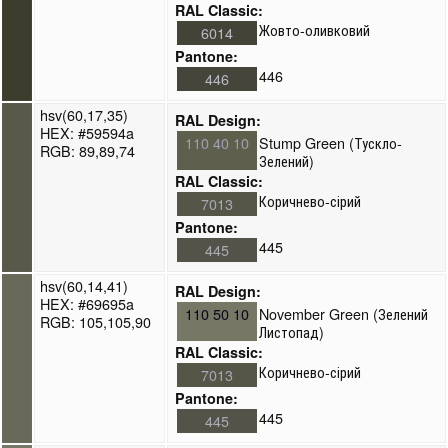
RAL Classic:
Жовто-оливковий
6014
Pantone:
446
446
hsv(60,17,35)
RAL Design:
HEX: #59594a
110 40 10
Stump Green (Тускло-
RGB: 89,89,74
Зелений)
RAL Classic:
Коричнево-сірий
7013
Pantone:
445
445
hsv(60,14,41)
RAL Design:
HEX: #69695a
110 50 10
November Green (Зелений
RGB: 105,105,90
Листопад)
RAL Classic:
Коричнево-сірий
7013
Pantone:
445
445