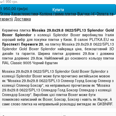
➫1 950 грн.
1 950,00 грн/pc
Огляд
Характеристики
Колірна гамма плитки
Відгуки (4)
Оплата та
гарантії
Доставка
Керамічна плитка
Мозаїка 29.8x29.8 0622/SPL13 Splendor Gold
з колекції Splendor Boxer виробництва Італія
Boxer Splendor
хороший вибір для покупки плитки у Києві. В салоні PLITKA.EU на
, на плитку Мозаїка 29.8x29.8 0622/SPL13
Проспекті Перемоги 20
Splendor Gold Boxer Splendor найкраща ціна, безкоштовний 3D
дизайн та гарантія. Ширина плитки дорівнює 29.8см і довжина
плитки дорівнює 29.8см. Найближчий до основного кольору плитки
RAL Classic 9005 Чорний бурштин
Мозаїка 29.8x29.8 0622/SPL13 Splendor Gold Boxer Splendor з
колекції Splendor Boxer може бути прочитано англійською мовою
як "Мозаїка 29.8x29.8 0622/SPL13 Спленор Гоулд Боксар Спленор з
колекції Спленор Боксар", на неправильно прочитаном як "Мозаїка
29.8x29.8 0622/SPL13 Сплендор Голд Боксер Сплендор з колекції
Сплендор Боксер". Виробник цієї плитки Boxer може бути
помилково написаний як Boxer, Боксар, Боксер і навіть як Ищчук, А
саме слово плитка на неправильній розкладці виглядає як GKBNRF.