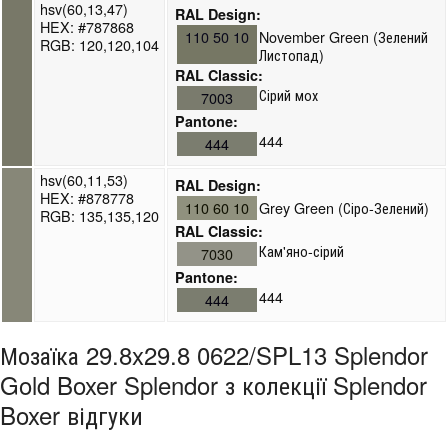
hsv(60,13,47)
RAL Design:
HEX: #787868
110 50 10
November Green (Зелений
RGB: 120,120,104
Листопад)
RAL Classic:
Сірий мох
7003
Pantone:
444
444
hsv(60,11,53)
RAL Design:
HEX: #878778
110 60 10
Grey Green (Сіро-Зелений)
RGB: 135,135,120
RAL Classic:
Кам'яно-сірий
7030
Pantone:
444
444
Мозаїка 29.8x29.8 0622/SPL13 Splendor
Gold Boxer Splendor з колекції Splendor
Boxer відгуки