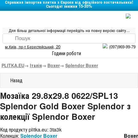
Справжня імпортна плитка з Європи від офіційного постачальника!
Сьогодні знижки 15-35%
Для більш детальної інформації перейдіть на повну версію сайту...
м.Київ
,
пр-т Берестейський, 20
(097)969-99-79
Години роботи
PLITKA.EU
→
Італія
→
Boxer
→
Splendor Boxer
Назад
Мозаїка 29.8x29.8 0622/SPL13
Splendor Gold Boxer Splendor з
колекції Splendor Boxer
Код продукту plitka.eu:
3ta3k
Колекція:
Splendor Boxer
Boxer