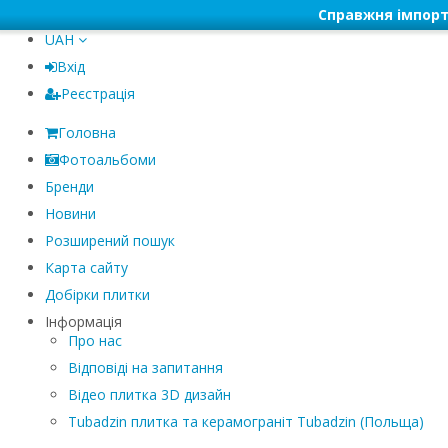
Справжня імпорт
UAH
Вхід
Реєстрація
Головна
Фотоальбоми
Бренди
Новини
Розширений пошук
Карта сайту
Добірки плитки
Інформація
Про нас
Відповіді на запитання
Відео плитка 3D дизайн
Tubadzin плитка та керамограніт Tubadzin (Польща)