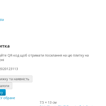
zia
итка
2020123113
нижку та наявність
налоги
ку
я
У обране
7.5 × 13 см