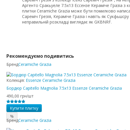
Аргенто Сракьуеле 7.5x13 Ессензе Кераміче Гразіа з ко
плитки Ceramiche Grazia може бути помилково написан
Сареміч Грезія, Кераміче Гразіа і навіть як Сукфьшср
неправильній розкладці виглядає як GKBNRF.
Рекомендуємо подивитись
Бренд
Ceramiche Grazia
Колекція:
Essenze Ceramiche Grazia
Бордюр Capitello Magnolia 7.5x13 Essenze Ceramiche Grazia
490,00 грн/шт
Купити плитку
%
Бренд
Ceramiche Grazia