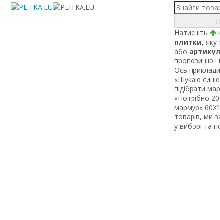
Н
Натисніть
к
плитки
, яку
або
артикул
пропозицію і
Ось приклади 
«Шукаю синю 
підібрати ма
«Потрібно 200
мармур» 60Х1 
товарів, ми 
у виборі та 