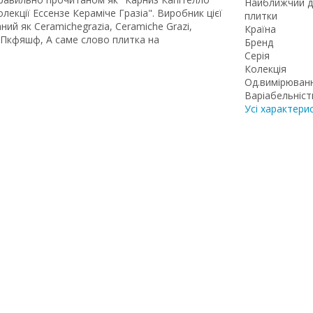
Найближчий д
лекції Ессензе Кераміче Гразіа". Виробник цієї
плитки
ий як Ceramichegrazia, Ceramiche Grazi,
Країна
у Пкфяшф, А саме слово плитка на
Бренд
Серія
Колекція
Од.вимірюван
Варіабельніст
Усі характери