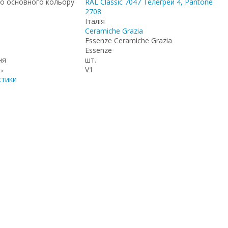
о основного кольору
RAL Classic 7047 Телеґрей 4, Pantone
2708
Італія
Ceramiche Grazia
Essenze Ceramiche Grazia
Essenze
ня
шт.
ь
V1
стики