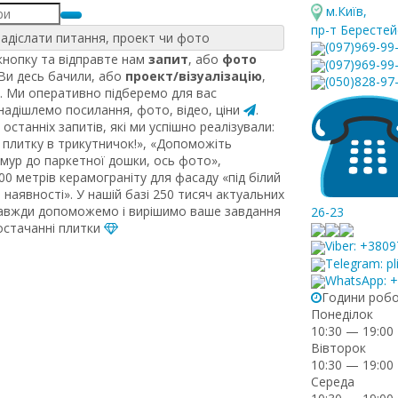
м.Київ
,
пр-т Берестей
адіслати питання, проект чи фото
(097)969-99
нопку та відправте нам
запит
, або
фото
(097)969-99
 Ви десь бачили, або
проект/візуалізацію
,
(050)828-97
. Ми оперативно підберемо для вас
 надішлемо посилання, фото, відео, ціни
.
останніх запитів, які ми успішно реалізували:
плитку в трикутничок!», «Допоможіть
рмур до паркетної дошки, ось фото»,
0 метрів керамограніту для фасаду «під білий
наявності». У нашій базі 250 тисяч актуальних
завжди допоможемо і вирішимо ваше завдання
26-23
постачанні плитки
Viber: +380
Telegram: pl
WhatsApp: 
Години роб
Понеділок
10:30 — 19:00
Вівторок
10:30 — 19:00
Середа