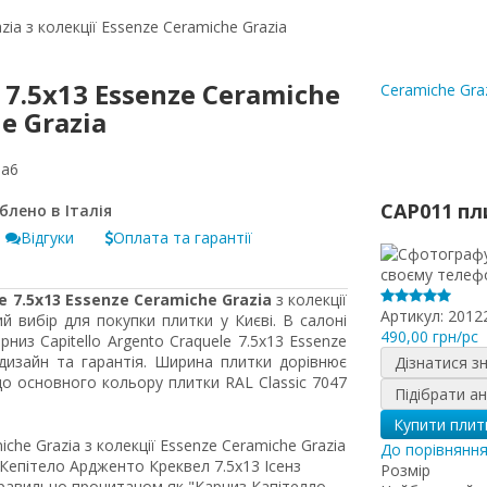
zia з колекції Essenze Ceramiche Grazia
 7.5x13 Essenze Ceramiche
Ceramiche Gra
e Grazia
5a6
CAP011 пл
Відгуки
Оплата та гарантії
e 7.5x13 Essenze Ceramiche Grazia
з колекції
Артикул:
2012
й вибір для покупки плитки у Києві. В салоні
490,00 грн/pc
рниз Capitello Argento Craquele 7.5x13 Essenze
дизайн та гарантія. Ширина плитки дорівнює
Дізнатися з
о основного кольору плитки RAL Classic 7047
Підібрати а
Купити плит
iche Grazia з колекції Essenze Ceramiche Grazia
До порівнянн
Кепітело Ардженто Креквел 7.5x13 Ісенз
Розмір
неправильно прочитаном як "Карниз Капітелло