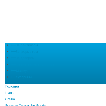
За рейтингом
За форматом
За декором
Сляби (великий формат)
Мармур
Суперціни!
Головна
Італія
Grazia
Essenze Ceramiche Grazia