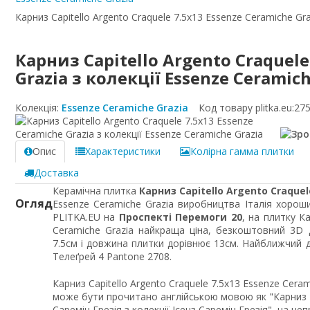
Карниз Capitello Argento Craquele 7.5x13 Essenze Ceramiche Gra
Карниз Capitello Argento Craquele
Grazia з колекції Essenze Ceramich
Колекція:
Essenze Ceramiche Grazia
Код товару plitka.eu:
27
Опис
Характеристики
Колірна гамма плитки
Доставка
Керамічна плитка
Карниз Capitello Argento Craquel
Огляд
Essenze Ceramiche Grazia виробництва Італія хороши
PLITKA.EU на
Проспекті Перемоги 20
, на плитку Ка
Ceramiche Grazia найкраща ціна, безкоштовний 3D 
7.5см і довжина плитки дорівнює 13см. Найближчий д
Телеґрей 4 Pantone 2708.
Карниз Capitello Argento Craquele 7.5x13 Essenze Ceram
може бути прочитано англійською мовою як "Карниз 
Сареміч Грезія з колекції Ісенз Сареміч Грезія", на 