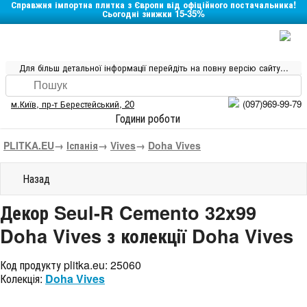
Справжня імпортна плитка з Європи від офіційного постачальника!
Сьогодні знижки 15-35%
Для більш детальної інформації перейдіть на повну версію сайту...
м.Київ
,
пр-т Берестейський, 20
(097)969-99-79
Години роботи
PLITKA.EU
→
Іспанія
→
Vives
→
Doha Vives
Назад
Декор Seul-R Cemento 32x99
Doha Vives з колекції Doha Vives
Код продукту plitka.eu:
25060
Колекція:
Doha Vives