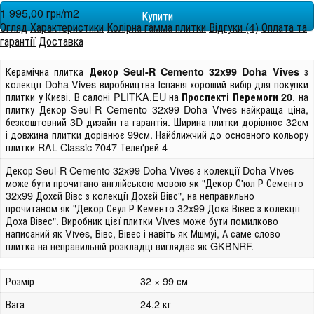
1 995,00 грн/m
2
Огляд
Характеристики
Колірна гамма плитки
Відгуки (4)
Оплата та
гарантії
Доставка
Керамічна плитка
з
Декор Seul-R Cemento 32x99 Doha Vives
колекції Doha Vives виробництва Іспанія хороший вибір для покупки
плитки у Києві. В салоні PLITKA.EU на
, на
Проспекті Перемоги 20
плитку Декор Seul-R Cemento 32x99 Doha Vives найкраща ціна,
безкоштовний 3D дизайн та гарантія. Ширина плитки дорівнює 32см
і довжина плитки дорівнює 99см. Найближчий до основного кольору
плитки RAL Classic 7047 Телеґрей 4
Декор Seul-R Cemento 32x99 Doha Vives з колекції Doha Vives
може бути прочитано англійською мовою як "Декор С'юл Р Сементо
32x99 Дохєй Вівс з колекції Дохєй Вівс", на неправильно
прочитаном як "Декор Сеул Р Кементо 32x99 Доха Вівес з колекції
Доха Вівес". Виробник цієї плитки Vives може бути помилково
написаний як Vives, Вівс, Вівес і навіть як Мшмуі, А саме слово
плитка на неправильній розкладці виглядає як GKBNRF.
Розмір
32 × 99 см
Вага
24.2 кг