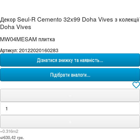
Декор Seul-R Cemento 32x99 Doha Vives з колекції
Doha Vives
MW04MESAM плитка
Артикул: 20122020160283
Дізнатися знижку та наявність...
Підібрати аналоги...
−
+
=0.316m
2
➫630,42 грн.