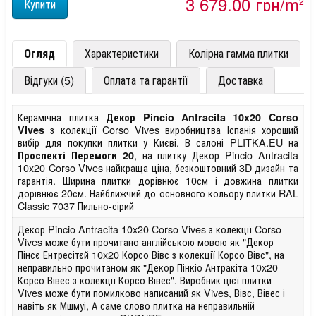
3 679,00 грн/m
2
Огляд
Характеристики
Колірна гамма плитки
Відгуки (5)
Оплата та гарантії
Доставка
Керамічна плитка
Декор Pincio Antracita 10x20 Corso
з колекції Corso Vives виробництва Іспанія хороший
Vives
вибір для покупки плитки у Києві. В салоні PLITKA.EU на
, на плитку Декор Pincio Antracita
Проспекті Перемоги 20
10x20 Corso Vives найкраща ціна, безкоштовний 3D дизайн та
гарантія. Ширина плитки дорівнює 10см і довжина плитки
дорівнює 20см. Найближчий до основного кольору плитки RAL
Classic 7037 Пильно-сірий
Декор Pincio Antracita 10x20 Corso Vives з колекції Corso
Vives може бути прочитано англійською мовою як "Декор
Пінсє Ентресітєй 10x20 Корсо Вівс з колекції Корсо Вівс", на
неправильно прочитаном як "Декор Пінкіо Антракіта 10x20
Корсо Вівес з колекції Корсо Вівес". Виробник цієї плитки
Vives може бути помилково написаний як Vives, Вівс, Вівес і
навіть як Мшмуі, А саме слово плитка на неправильній