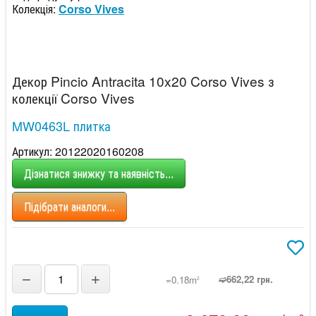
Колекція:
Corso Vives
Декор Pincio Antracita 10x20 Corso Vives з
колекції Corso Vives
MW0463L плитка
Артикул: 20122020160208
Дізнатися знижку та наявність...
Підібрати аналоги...
−
+
➫662,22 грн.
=0.18m
2