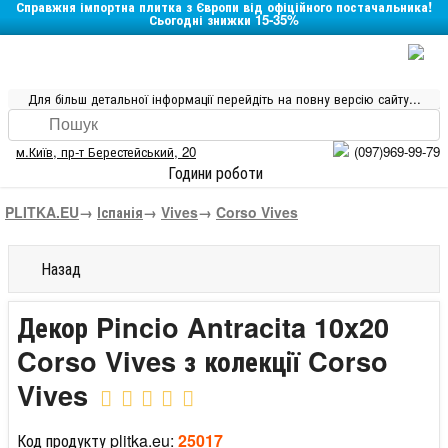
Справжня імпортна плитка з Європи від офіційного постачальника!
Сьогодні знижки 15-35%
Для більш детальної інформації перейдіть на повну версію сайту...
м.Київ
,
пр-т Берестейський, 20
(097)969-99-79
Години роботи
PLITKA.EU
→
Іспанія
→
Vives
→
Corso Vives
Назад
Декор Pincio Antracita 10x20
Corso Vives з колекції Corso
Vives
Код продукту plitka.eu:
25017