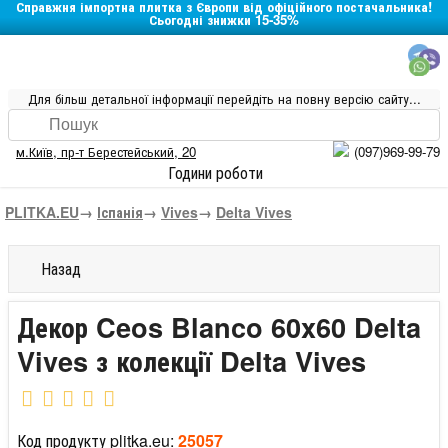
Справжня імпортна плитка з Європи від офіційного постачальника!
Сьогодні знижки 15-35%
Для більш детальної інформації перейдіть на повну версію сайту...
м.Київ
,
пр-т Берестейський, 20
(097)969-99-79
Години роботи
PLITKA.EU
→
Іспанія
→
Vives
→
Delta Vives
Назад
Декор Ceos Blanco 60x60 Delta
Vives з колекції Delta Vives
Код продукту plitka.eu:
25057