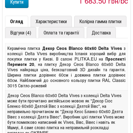
1 683,50 грн/pc
Огляд
Характеристики
Колірна гамма плитки
Відгуки (4)
Оплата та гарантії
Доставка
Керамічна плитка
з
Декор Ceos Blanco 60x60 Delta Vives
колекції Delta Vives виробництва Іспанія хороший вибір для
покупки плитки у Києві. В салоні PLITKA.EU на
Проспекті
, на плитку Декор Ceos Blanco 60x60 Delta
Перемоги 20
Vives найкраща ціна, безкоштовний 3D дизайн та гарантія.
Ширина плитки дорівнює 60см і довжина плитки дорівнює
60см. Найближчий до основного кольору плитки RAL Classic
3015 Світло-рожевий
Декор Ceos Blanco 60x60 Delta Vives з колекції Delta Vives
може бути прочитано англійською мовою як "Декор Сіос
Бленко 60x60 Делтєй Вівс з колекції Делтєй Вівс", на
неправильно прочитаном як "Декор Кеос Бланко 60x60 Делта
Вівес з колекції Делта Вівес". Виробник цієї плитки Vives може
бути помилково написаний як Vives, Вівс, Вівес і навіть як
Мшмуі, А саме слово плитка на неправильній розкладці
виглядає як GKBNRF.